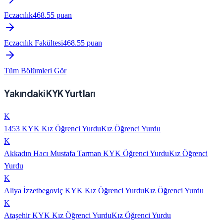
Eczacılık
468.55
puan
Eczacılık Fakültesi
468.55
puan
Tüm Bölümleri Gör
Yakındaki KYK Yurtları
K
1453 KYK Kız Öğrenci Yurdu
Kız Öğrenci Yurdu
K
Akkadın Hacı Mustafa Tarman KYK Öğrenci Yurdu
Kız Öğrenci
Yurdu
K
Aliya İzzetbegoviç KYK Kız Öğrenci Yurdu
Kız Öğrenci Yurdu
K
Ataşehir KYK Kız Öğrenci Yurdu
Kız Öğrenci Yurdu