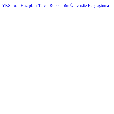
YKS Puan Hesaplama
Tercih Robotu
Tüm Üniversite Karşılaştırma