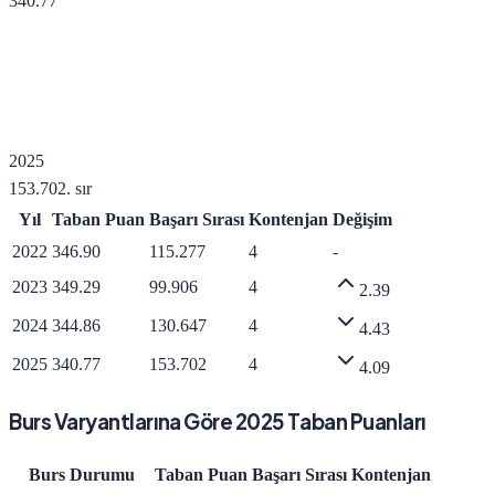
340.77
2025
153.702
. sır
Yıl
Taban Puan
Başarı Sırası
Kontenjan
Değişim
2022
346.90
115.277
4
-
2023
349.29
99.906
4
2.39
2024
344.86
130.647
4
4.43
2025
340.77
153.702
4
4.09
Burs Varyantlarına Göre
2025
Taban Puanları
Burs Durumu
Taban Puan
Başarı Sırası
Kontenjan