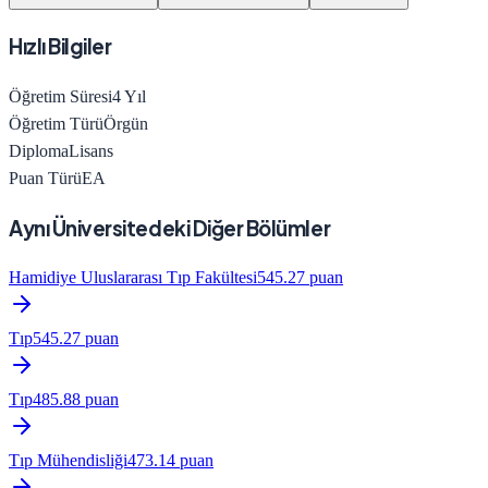
Hızlı Bilgiler
Öğretim Süresi
4
Yıl
Öğretim Türü
Örgün
Diploma
Lisans
Puan Türü
EA
Aynı Üniversitedeki Diğer Bölümler
Hamidiye Uluslararası Tıp Fakültesi
545.27
puan
Tıp
545.27
puan
Tıp
485.88
puan
Tıp Mühendisliği
473.14
puan