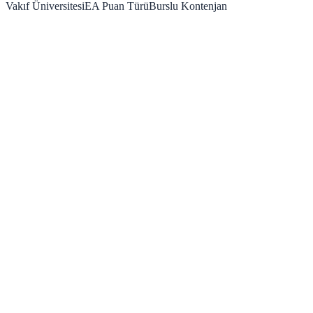
Vakıf Üniversitesi
EA
Puan Türü
Burslu Kontenjan