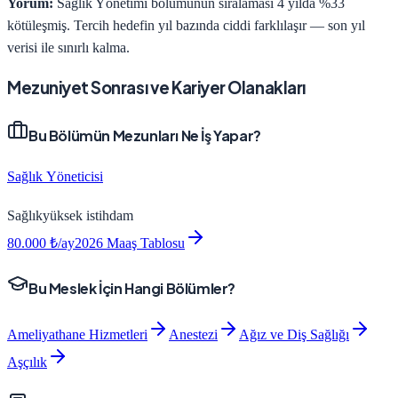
Yorum:
Sağlık Yönetimi bölümünün sıralaması 4 yılda %33
kötüleşmiş. Tercih hedefin yıl bazında ciddi farklılaşır — son yıl
verisi ile sınırlı kalma.
Mezuniyet Sonrası ve Kariyer Olanakları
Bu Bölümün Mezunları Ne İş Yapar?
Sağlık Yöneticisi
Sağlık
yüksek
istihdam
80.000
₺/ay
2026 Maaş Tablosu
Bu Meslek İçin Hangi Bölümler?
Ameliyathane Hizmetleri
Anestezi
Ağız ve Diş Sağlığı
Aşçılık