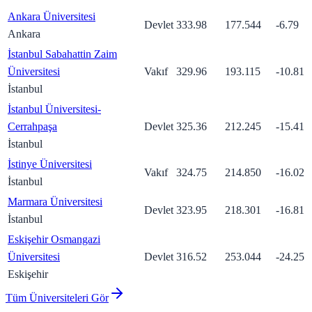
Ankara Üniversitesi
Devlet
333.98
177.544
-6.79
Ankara
İstanbul Sabahattin Zaim
Üniversitesi
Vakıf
329.96
193.115
-10.81
İstanbul
İstanbul Üniversitesi-
Cerrahpaşa
Devlet
325.36
212.245
-15.41
İstanbul
İstinye Üniversitesi
Vakıf
324.75
214.850
-16.02
İstanbul
Marmara Üniversitesi
Devlet
323.95
218.301
-16.81
İstanbul
Eskişehir Osmangazi
Üniversitesi
Devlet
316.52
253.044
-24.25
Eskişehir
Tüm Üniversiteleri Gör