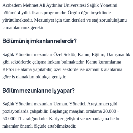
Acıbadem Mehmet Ali Aydınlar Üniversitesi
Sağlık Yönetimi
bölümü
4
yıllık lisans programıdır.
Örgün öğretim
şeklinde
yürütülmektedir. Mezuniyet için tüm dersleri ve staj zorunluluğunu
tamamlamanız gerekir.
Bölümün iş imkanları nelerdir?
Sağlık Yönetimi
mezunları
Özel Sektör, Kamu, Eğitim, Danışmanlık
gibi sektörlerde çalışma imkanı bulmaktadır. Kamu kurumlarına
KPSS ile atama yapılabilir, özel sektörde ise uzmanlık alanlarına
göre iş olanakları oldukça geniştir.
Bölüm mezunları ne iş yapar?
Sağlık Yönetimi
mezunları
Uzman, Yönetici, Araştırmacı
gibi
pozisyonlarda çalışabilir. Başlangıç maaşları ortalama
20.000 -
50.000 TL
aralığındadır. Kariyer gelişimi ve uzmanlaşma ile bu
rakamlar önemli ölçüde artabilmektedir.