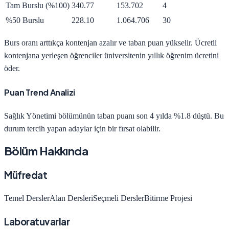
Tam Burslu (%100)
340.77
153.702
4
%50 Burslu
228.10
1.064.706
30
Burs oranı arttıkça kontenjan azalır ve taban puan yükselir. Ücretli
kontenjana yerleşen öğrenciler üniversitenin yıllık öğrenim ücretini
öder.
Puan Trend Analizi
Sağlık Yönetimi
bölümünün taban puanı son 4 yılda
%1.8 düştü
.
Bu
durum tercih yapan adaylar için bir fırsat olabilir.
Bölüm Hakkında
Müfredat
Temel Dersler
Alan Dersleri
Seçmeli Dersler
Bitirme Projesi
Laboratuvarlar