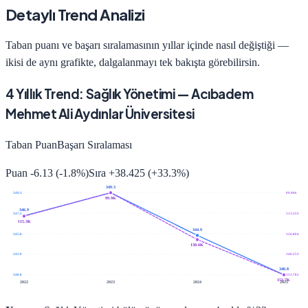
Detaylı Trend Analizi
Taban puanı ve başarı sıralamasının yıllar içinde nasıl değiştiği —
ikisi de aynı grafikte, dalgalanmayı tek bakışta görebilirsin.
4
Yıllık Trend:
Sağlık Yönetimi
—
Acıbadem
Mehmet Ali Aydınlar Üniversitesi
Taban Puan
Başarı Sıralaması
Puan
-6.13
(
-1.8
%)
Sıra
+
38.425
(
+
33.3
%)
349.3
349.3
99.906
99.9K
346.9
347.2
113.355
115.3K
344.9
345.0
126.804
130.6K
342.9
140.253
340.8
340.8
153.702
153.7K
2022
2023
2024
2025