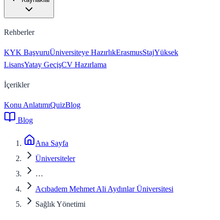
Rehberler
KYK Başvuru
Üniversiteye Hazırlık
Erasmus
Staj
Yüksek
Lisans
Yatay Geçiş
CV Hazırlama
İçerikler
Konu Anlatımı
Quiz
Blog
Blog
Ana Sayfa
Üniversiteler
…
Acıbadem Mehmet Ali Aydınlar Üniversitesi
Sağlık Yönetimi