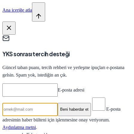
Ana içeriğe atla
YKS sonrası tercih desteği
Güncel taban puanı, tercih rehberi ve yerleşme ipuçları e-postana
gelsin. Spam yok, istediğin an çık.
E-posta adresi
E-posta
Beni haberdar et
adresimin haber bülteni için işlenmesine onay veriyorum.
Aydınlatma metni
.