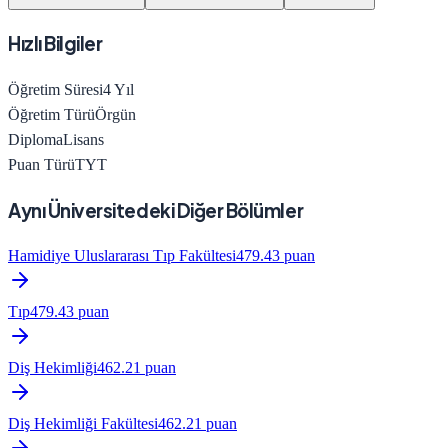
Hızlı Bilgiler
Öğretim Süresi
4
Yıl
Öğretim Türü
Örgün
Diploma
Lisans
Puan Türü
TYT
Aynı Üniversitedeki Diğer Bölümler
Hamidiye Uluslararası Tıp Fakültesi
479.43
puan
Tıp
479.43
puan
Diş Hekimliği
462.21
puan
Diş Hekimliği Fakültesi
462.21
puan