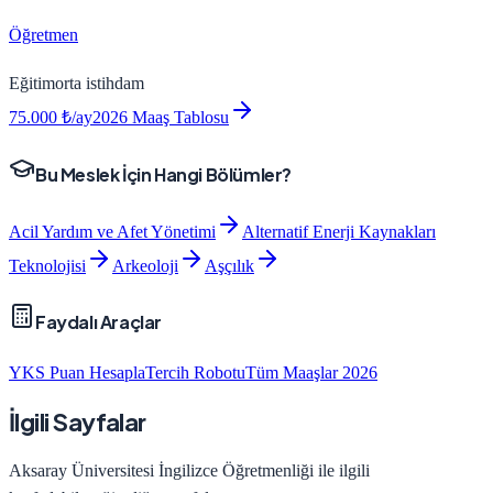
Öğretmen
Eğitim
orta
istihdam
75.000
₺/ay
2026 Maaş Tablosu
Bu Meslek İçin Hangi Bölümler?
Acil Yardım ve Afet Yönetimi
Alternatif Enerji Kaynakları
Teknolojisi
Arkeoloji
Aşçılık
Faydalı Araçlar
YKS Puan Hesapla
Tercih Robotu
Tüm Maaşlar 2026
İlgili Sayfalar
Aksaray Üniversitesi
İngilizce Öğretmenliği
ile ilgili