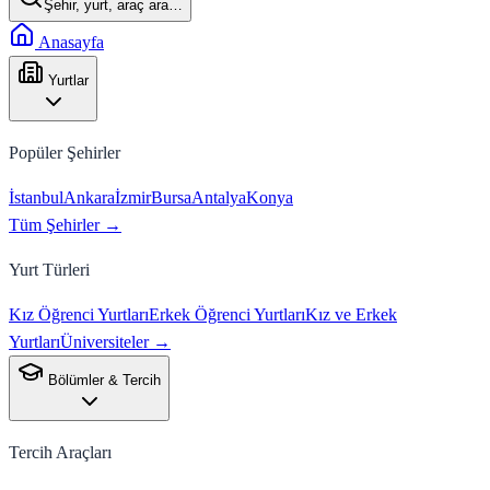
Şehir, yurt, araç ara…
Anasayfa
Yurtlar
Popüler Şehirler
İstanbul
Ankara
İzmir
Bursa
Antalya
Konya
Tüm Şehirler →
Yurt Türleri
Kız Öğrenci Yurtları
Erkek Öğrenci Yurtları
Kız ve Erkek
Yurtları
Üniversiteler →
Bölümler & Tercih
Tercih Araçları