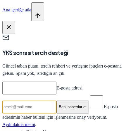
Ana içeriğe atla
YKS sonrası tercih desteği
Güncel taban puanı, tercih rehberi ve yerleşme ipuçları e-postana
gelsin. Spam yok, istediğin an çık.
E-posta adresi
E-posta
Beni haberdar et
adresimin haber bülteni için işlenmesine onay veriyorum.
Aydınlatma metni
.