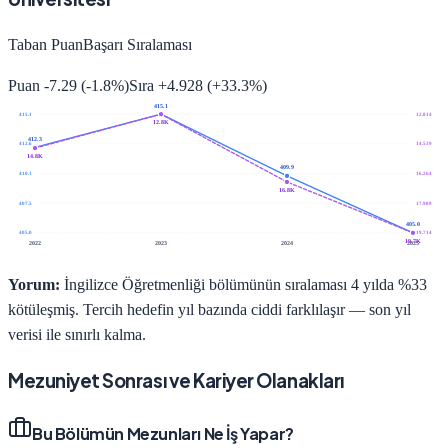
Taban Puan
Başarı Sıralaması
Puan
-7.29
(
-1.8
%)
Sıra
+
4.928
(
+
33.3
%)
415.1
415.1
12.814
12.8K
412.3
412.6
14.539
14.8K
409.9
410.1
16.264
16.8K
407.5
17.989
405.0
405.0
19.714
19.7K
2022
2023
2024
2025
Yorum:
İngilizce Öğretmenliği bölümünün sıralaması 4 yılda %33
kötüleşmiş. Tercih hedefin yıl bazında ciddi farklılaşır — son yıl
verisi ile sınırlı kalma.
Mezuniyet Sonrası ve Kariyer Olanakları
Bu Bölümün Mezunları Ne İş Yapar?