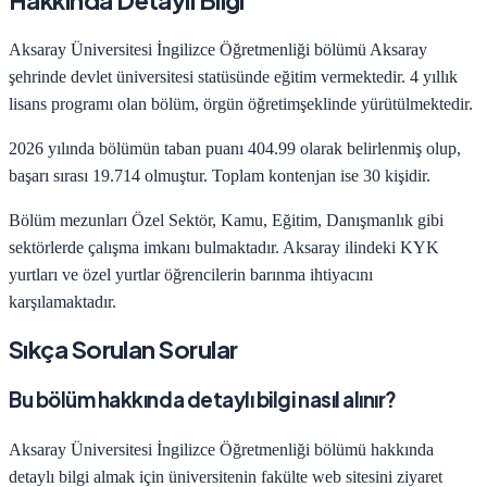
Hakkında Detaylı Bilgi
Aksaray Üniversitesi
İngilizce Öğretmenliği
bölümü
Aksaray
şehrinde
devlet
üniversitesi statüsünde eğitim vermektedir.
4
yıllık
lisans programı olan bölüm,
örgün öğretim
şeklinde yürütülmektedir.
2026
yılında bölümün taban puanı
404.99
olarak belirlenmiş olup,
başarı sırası
19.714
olmuştur. Toplam kontenjan ise
30
kişidir.
Bölüm mezunları
Özel Sektör, Kamu, Eğitim, Danışmanlık
gibi
sektörlerde çalışma imkanı bulmaktadır.
Aksaray
ilindeki KYK
yurtları ve özel yurtlar öğrencilerin barınma ihtiyacını
karşılamaktadır.
Sıkça Sorulan Sorular
Bu bölüm hakkında detaylı bilgi nasıl alınır?
Aksaray Üniversitesi
İngilizce Öğretmenliği
bölümü hakkında
detaylı bilgi almak için üniversitenin fakülte web sitesini ziyaret