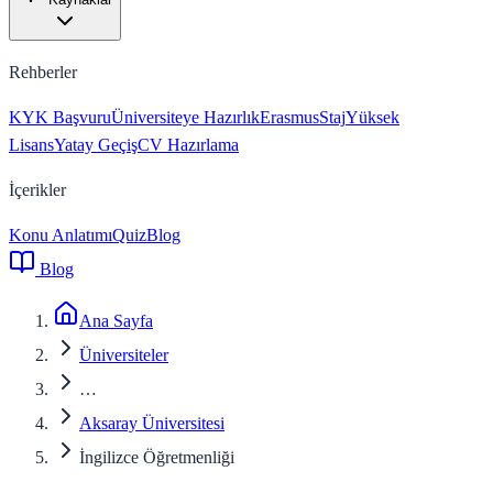
Rehberler
KYK Başvuru
Üniversiteye Hazırlık
Erasmus
Staj
Yüksek
Lisans
Yatay Geçiş
CV Hazırlama
İçerikler
Konu Anlatımı
Quiz
Blog
Blog
Ana Sayfa
Üniversiteler
…
Aksaray Üniversitesi
İngilizce Öğretmenliği