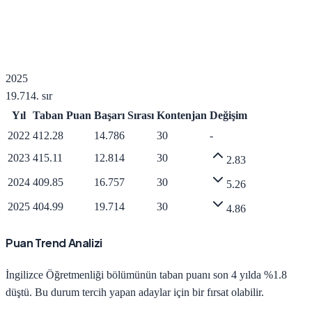
2025
19.714
. sır
Yıl
Taban Puan
Başarı Sırası
Kontenjan
Değişim
2022
412.28
14.786
30
-
2023
415.11
12.814
30
2.83
2024
409.85
16.757
30
5.26
2025
404.99
19.714
30
4.86
Puan Trend Analizi
İngilizce Öğretmenliği
bölümünün taban puanı son 4 yılda
%1.8
düştü
.
Bu durum tercih yapan adaylar için bir fırsat olabilir.