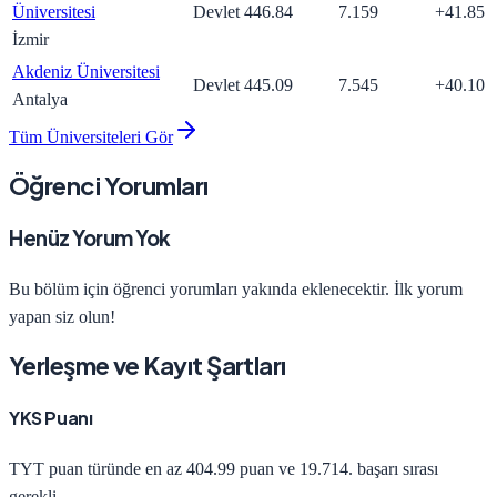
Üniversitesi
Devlet
446.84
7.159
+
41.85
İzmir
Akdeniz Üniversitesi
Devlet
445.09
7.545
+
40.10
Antalya
Tüm Üniversiteleri Gör
Öğrenci Yorumları
Henüz Yorum Yok
Bu bölüm için öğrenci yorumları yakında eklenecektir. İlk yorum
yapan siz olun!
Yerleşme ve Kayıt Şartları
YKS Puanı
TYT
puan türünde en az
404.99
puan ve
19.714
. başarı sırası
gerekli.