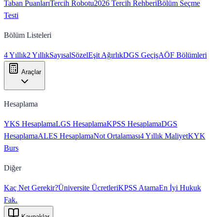
Taban Puanları
Tercih Robotu
2026 Tercih Rehberi
Bölüm Seçme
Testi
Bölüm Listeleri
4 Yıllık
2 Yıllık
Sayısal
Sözel
Eşit Ağırlık
DGS Geçiş
AÖF Bölümleri
Araçlar
Hesaplama
YKS Hesaplama
LGS Hesaplama
KPSS Hesaplama
DGS
Hesaplama
ALES Hesaplama
Not Ortalaması
4 Yıllık Maliyet
KYK
Burs
Diğer
Kaç Net Gerekir?
Üniversite Ücretleri
KPSS Atama
En İyi Hukuk
Fak.
Kaynaklar