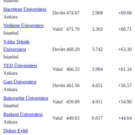
İstanbul
Hacettepe Üniversitesi
Devlet
474.67
2.968
+
69.68
Ankara
Yeditepe Üniversitesi
Vakıf
471.70
3.302
+
66.71
İstanbul
Yıldız Teknik
Üniversitesi
Devlet
468.29
3.742
+
63.30
İstanbul
TED Üniversitesi
Vakıf
466.33
3.994
+
61.34
Ankara
Gazi Üniversitesi
Devlet
461.56
4.651
+
56.57
Ankara
Bahçeşehir Üniversitesi
Vakıf
459.89
4.911
+
54.90
İstanbul
Başkent Üniversitesi
Vakıf
449.63
6.617
+
44.64
Ankara
Dokuz Eylül