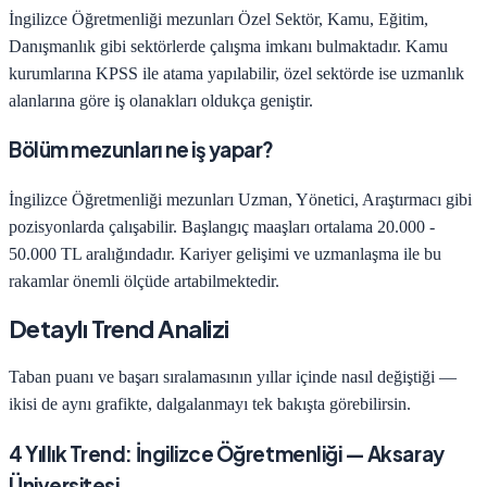
İngilizce Öğretmenliği
mezunları
Özel Sektör, Kamu, Eğitim,
Danışmanlık
gibi sektörlerde çalışma imkanı bulmaktadır. Kamu
kurumlarına KPSS ile atama yapılabilir, özel sektörde ise uzmanlık
alanlarına göre iş olanakları oldukça geniştir.
Bölüm mezunları ne iş yapar?
İngilizce Öğretmenliği
mezunları
Uzman, Yönetici, Araştırmacı
gibi
pozisyonlarda çalışabilir. Başlangıç maaşları ortalama
20.000 -
50.000 TL
aralığındadır. Kariyer gelişimi ve uzmanlaşma ile bu
rakamlar önemli ölçüde artabilmektedir.
Detaylı Trend Analizi
Taban puanı ve başarı sıralamasının yıllar içinde nasıl değiştiği —
ikisi de aynı grafikte, dalgalanmayı tek bakışta görebilirsin.
4
Yıllık Trend:
İngilizce Öğretmenliği
—
Aksaray
Üniversitesi