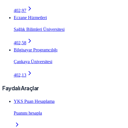
402,97
Eczane Hizmetleri
Sağlık Bilimleri Üniversitesi
402,58
Bilgisayar Programcılığı
Çankaya Üniversitesi
402,13
Faydalı Araçlar
YKS Puan Hesaplama
Puanını hesapla