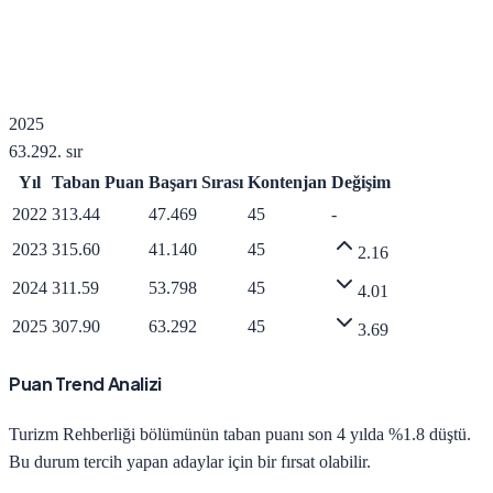
2025
63.292
. sır
Yıl
Taban Puan
Başarı Sırası
Kontenjan
Değişim
2022
313.44
47.469
45
-
2023
315.60
41.140
45
2.16
2024
311.59
53.798
45
4.01
2025
307.90
63.292
45
3.69
Puan Trend Analizi
Turizm Rehberliği
bölümünün taban puanı son 4 yılda
%1.8 düştü
.
Bu durum tercih yapan adaylar için bir fırsat olabilir.