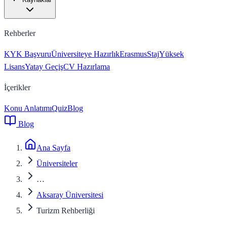
Rehberler
KYK Başvuru
Üniversiteye Hazırlık
Erasmus
Staj
Yüksek
Lisans
Yatay Geçiş
CV Hazırlama
İçerikler
Konu Anlatımı
Quiz
Blog
Blog
Ana Sayfa
Üniversiteler
…
Aksaray Üniversitesi
Turizm Rehberliği