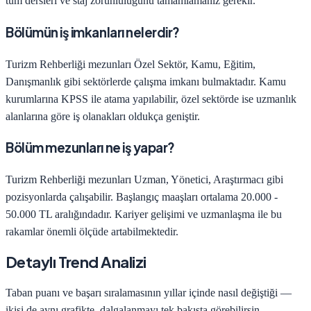
tüm dersleri ve staj zorunluluğunu tamamlamanız gerekir.
Bölümün iş imkanları nelerdir?
Turizm Rehberliği
mezunları
Özel Sektör, Kamu, Eğitim,
Danışmanlık
gibi sektörlerde çalışma imkanı bulmaktadır. Kamu
kurumlarına KPSS ile atama yapılabilir, özel sektörde ise uzmanlık
alanlarına göre iş olanakları oldukça geniştir.
Bölüm mezunları ne iş yapar?
Turizm Rehberliği
mezunları
Uzman, Yönetici, Araştırmacı
gibi
pozisyonlarda çalışabilir. Başlangıç maaşları ortalama
20.000 -
50.000 TL
aralığındadır. Kariyer gelişimi ve uzmanlaşma ile bu
rakamlar önemli ölçüde artabilmektedir.
Detaylı Trend Analizi
Taban puanı ve başarı sıralamasının yıllar içinde nasıl değiştiği —
ikisi de aynı grafikte, dalgalanmayı tek bakışta görebilirsin.