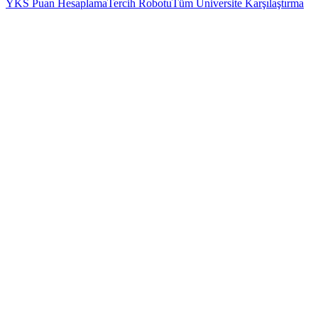
YKS Puan Hesaplama
Tercih Robotu
Tüm Üniversite Karşılaştırma