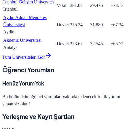
İstanbul Gelişim Üniversitesi
Vakıf
381.03
29.476
+
73.13
İstanbul
Aydın Adnan Menderes
Üniversitesi
Devlet
375.24
31.880
+
67.34
Aydin
Akdeniz Üniversitesi
Devlet
373.67
32.545
+
65.77
Antalya
Tüm Üniversiteleri Gör
Öğrenci Yorumları
Henüz Yorum Yok
Bu bölüm için öğrenci yorumları yakında eklenecektir. İlk yorum
yapan siz olun!
Yerleşme ve Kayıt Şartları