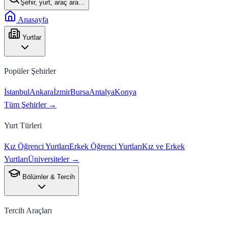
Şehir, yurt, araç ara…
Anasayfa
Yurtlar
Popüler Şehirler
İstanbul
Ankara
İzmir
Bursa
Antalya
Konya
Tüm Şehirler →
Yurt Türleri
Kız Öğrenci Yurtları
Erkek Öğrenci Yurtları
Kız ve Erkek
Yurtları
Üniversiteler →
Bölümler & Tercih
Tercih Araçları