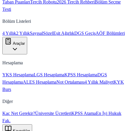
Taban Puanları
Tercih Robotu
2026 Tercih Rehberi
Bölüm Seçme
Testi
Bölüm Listeleri
4 Yıllık
2 Yıllık
Sayısal
Sözel
Eşit Ağırlık
DGS Geçiş
AÖF Bölümleri
Araçlar
Hesaplama
YKS Hesaplama
LGS Hesaplama
KPSS Hesaplama
DGS
Hesaplama
ALES Hesaplama
Not Ortalaması
4 Yıllık Maliyet
KYK
Burs
Diğer
Kaç Net Gerekir?
Üniversite Ücretleri
KPSS Atama
En İyi Hukuk
Fak.
Kaynaklar