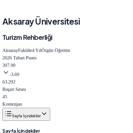
Aksaray Üniversitesi
Turizm Rehberliği
Aksaray
Fakülte
4
Yıl
Örgün Öğretim
2026
Taban Puanı
307.90
-3.69
63.292
Başarı Sırası
45
Kontenjan
Sayfa İçindekiler
Sayfa İçindekiler