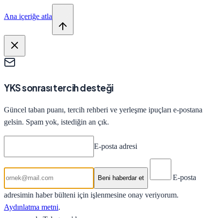
Ana içeriğe atla
YKS sonrası tercih desteği
Güncel taban puanı, tercih rehberi ve yerleşme ipuçları e-postana
gelsin. Spam yok, istediğin an çık.
E-posta adresi
E-posta
Beni haberdar et
adresimin haber bülteni için işlenmesine onay veriyorum.
Aydınlatma metni
.