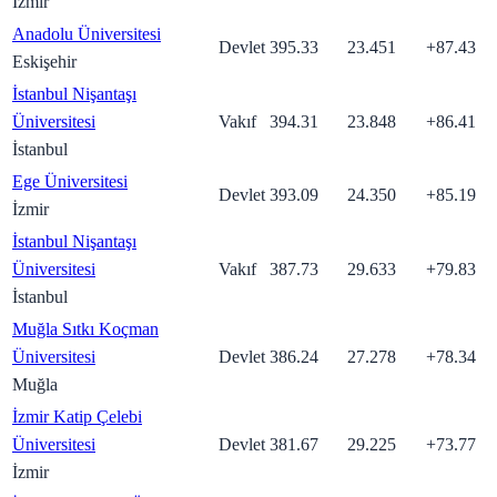
İzmir
Anadolu Üniversitesi
Devlet
395.33
23.451
+
87.43
Eskişehir
İstanbul Nişantaşı
Üniversitesi
Vakıf
394.31
23.848
+
86.41
İstanbul
Ege Üniversitesi
Devlet
393.09
24.350
+
85.19
İzmir
İstanbul Nişantaşı
Üniversitesi
Vakıf
387.73
29.633
+
79.83
İstanbul
Muğla Sıtkı Koçman
Üniversitesi
Devlet
386.24
27.278
+
78.34
Muğla
İzmir Katip Çelebi
Üniversitesi
Devlet
381.67
29.225
+
73.77
İzmir