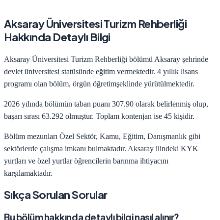
Aksaray Üniversitesi
Turizm Rehberliği
Hakkında Detaylı Bilgi
Aksaray Üniversitesi
Turizm Rehberliği
bölümü
Aksaray
şehrinde
devlet
üniversitesi statüsünde eğitim vermektedir.
4
yıllık lisans
programı olan bölüm,
örgün öğretim
şeklinde yürütülmektedir.
2026
yılında bölümün taban puanı
307.90
olarak belirlenmiş olup,
başarı sırası
63.292
olmuştur. Toplam kontenjan ise
45
kişidir.
Bölüm mezunları
Özel Sektör, Kamu, Eğitim, Danışmanlık
gibi
sektörlerde çalışma imkanı bulmaktadır.
Aksaray
ilindeki KYK
yurtları ve özel yurtlar öğrencilerin barınma ihtiyacını
karşılamaktadır.
Sıkça Sorulan Sorular
Bu bölüm hakkında detaylı bilgi nasıl alınır?