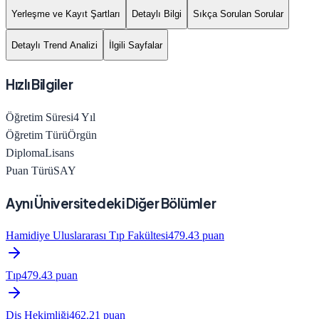
Yerleşme ve Kayıt Şartları
Detaylı Bilgi
Sıkça Sorulan Sorular
Detaylı Trend Analizi
İlgili Sayfalar
Hızlı Bilgiler
Öğretim Süresi
4
Yıl
Öğretim Türü
Örgün
Diploma
Lisans
Puan Türü
SAY
Aynı Üniversitedeki Diğer Bölümler
Hamidiye Uluslararası Tıp Fakültesi
479.43
puan
Tıp
479.43
puan
Diş Hekimliği
462.21
puan