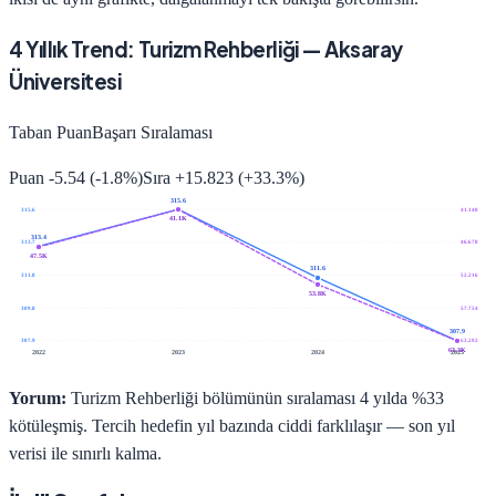
4
Yıllık Trend:
Turizm Rehberliği
—
Aksaray
Üniversitesi
Taban Puan
Başarı Sıralaması
Puan
-5.54
(
-1.8
%)
Sıra
+
15.823
(
+
33.3
%)
315.6
315.6
41.140
41.1K
313.4
313.7
46.678
47.5K
311.6
311.8
52.216
53.8K
309.8
57.754
307.9
307.9
63.292
63.3K
2022
2023
2024
2025
Yorum:
Turizm Rehberliği bölümünün sıralaması 4 yılda %33
kötüleşmiş. Tercih hedefin yıl bazında ciddi farklılaşır — son yıl
verisi ile sınırlı kalma.