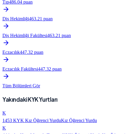
Tıp
486.04
puan
Diş Hekimliği
463.21
puan
Diş Hekimliği Fakültesi
463.21
puan
Eczacılık
447.32
puan
Eczacılık Fakültesi
447.32
puan
Tüm Bölümleri Gör
Yakındaki KYK Yurtları
K
1453 KYK Kız Öğrenci Yurdu
Kız Öğrenci Yurdu
K