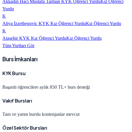
Akkadın Hacı Mustafa Tarman KYK Öğrenci Yurdu
Kız Öğrenci
Yurdu
K
Aliya İzzetbegoviç KYK Kız Öğrenci Yurdu
Kız Öğrenci Yurdu
K
Ataşehir KYK Kız Öğrenci Yurdu
Kız Öğrenci Yurdu
Tüm Yurtları Gör
Burs İmkanları
KYK Bursu
Başarılı öğrencilere aylık 850 TL+ burs desteği
Vakıf Bursları
Tam ve yarım burslu kontenjanlar mevcut
Özel Sektör Bursları