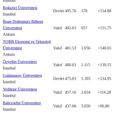
İstanbul
Boğaziçi Üniversitesi
Devlet
495.76
578
+
154.88
İstanbul
İhsan Doğramacı Bilkent
Üniversitesi
Vakıf
492.63
657
+
151.75
Ankara
TOBB Ekonomi ve Teknoloji
Üniversitesi
Vakıf
481.53
1.056
+
140.65
Ankara
Özyeğin Üniversitesi
Vakıf
480.03
1.115
+
139.15
İstanbul
Galatasaray Üniversitesi
Devlet
475.83
1.303
+
134.95
İstanbul
Yeditepe Üniversitesi
Vakıf
457.16
2.654
+
116.28
İstanbul
Bahçeşehir Üniversitesi
Vakıf
437.68
5.650
+
96.80
İstanbul