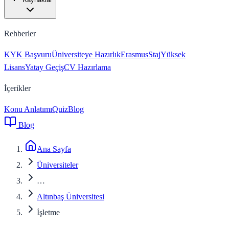
Rehberler
KYK Başvuru
Üniversiteye Hazırlık
Erasmus
Staj
Yüksek
Lisans
Yatay Geçiş
CV Hazırlama
İçerikler
Konu Anlatımı
Quiz
Blog
Blog
Ana Sayfa
Üniversiteler
…
Altınbaş Üniversitesi
İşletme