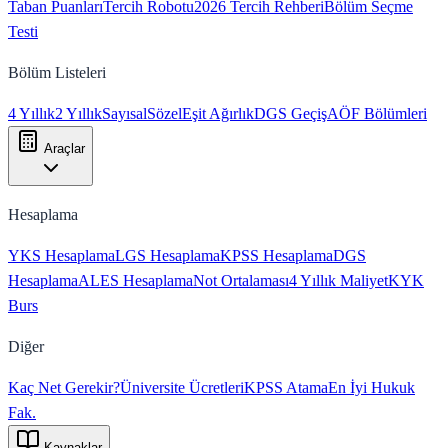
Taban Puanları
Tercih Robotu
2026 Tercih Rehberi
Bölüm Seçme
Testi
Bölüm Listeleri
4 Yıllık
2 Yıllık
Sayısal
Sözel
Eşit Ağırlık
DGS Geçiş
AÖF Bölümleri
Araçlar
Hesaplama
YKS Hesaplama
LGS Hesaplama
KPSS Hesaplama
DGS
Hesaplama
ALES Hesaplama
Not Ortalaması
4 Yıllık Maliyet
KYK
Burs
Diğer
Kaç Net Gerekir?
Üniversite Ücretleri
KPSS Atama
En İyi Hukuk
Fak.
Kaynaklar