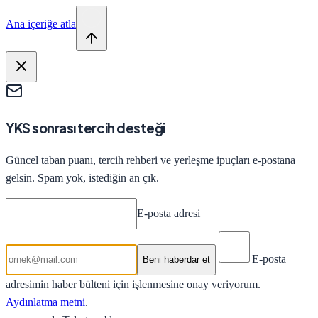
Ana içeriğe atla
YKS sonrası tercih desteği
Güncel taban puanı, tercih rehberi ve yerleşme ipuçları e-postana
gelsin. Spam yok, istediğin an çık.
E-posta adresi
E-posta
Beni haberdar et
adresimin haber bülteni için işlenmesine onay veriyorum.
Aydınlatma metni
.