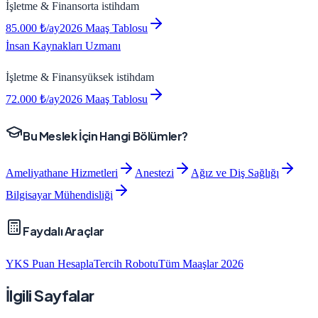
İşletme & Finans
orta
istihdam
85.000
₺/ay
2026 Maaş Tablosu
İnsan Kaynakları Uzmanı
İşletme & Finans
yüksek
istihdam
72.000
₺/ay
2026 Maaş Tablosu
Bu Meslek İçin Hangi Bölümler?
Ameliyathane Hizmetleri
Anestezi
Ağız ve Diş Sağlığı
Bilgisayar Mühendisliği
Faydalı Araçlar
YKS Puan Hesapla
Tercih Robotu
Tüm Maaşlar 2026
İlgili Sayfalar