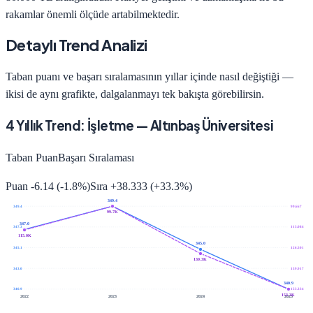
rakamlar önemli ölçüde artabilmektedir.
Detaylı Trend Analizi
Taban puanı ve başarı sıralamasının yıllar içinde nasıl değiştiği —
ikisi de aynı grafikte, dalgalanmayı tek bakışta görebilirsin.
4
Yıllık Trend:
İşletme
—
Altınbaş Üniversitesi
Taban Puan
Başarı Sıralaması
Puan
-6.14
(
-1.8
%)
Sıra
+
38.333
(
+
33.3
%)
349.4
349.4
99.667
99.7K
347.0
347.3
113.084
115.0K
345.0
345.1
126.501
130.3K
343.0
139.917
340.9
340.9
153.334
153.3K
2022
2023
2024
2025