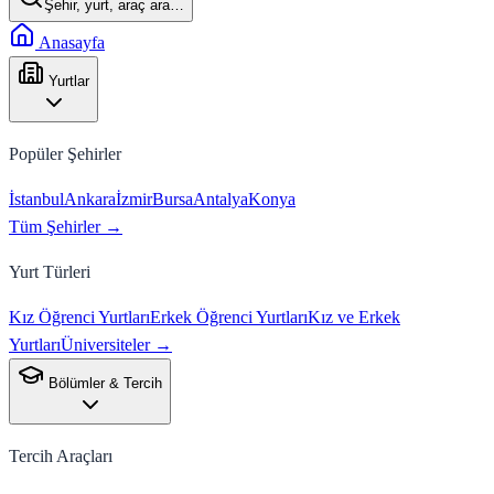
Şehir, yurt, araç ara…
Anasayfa
Yurtlar
Popüler Şehirler
İstanbul
Ankara
İzmir
Bursa
Antalya
Konya
Tüm Şehirler →
Yurt Türleri
Kız Öğrenci Yurtları
Erkek Öğrenci Yurtları
Kız ve Erkek
Yurtları
Üniversiteler →
Bölümler & Tercih
Tercih Araçları