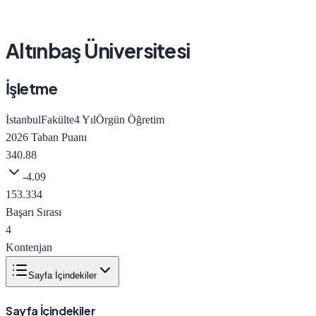
Altınbaş Üniversitesi
İşletme
İstanbul
Fakülte
4
Yıl
Örgün Öğretim
2026
Taban Puanı
340.88
-4.09
153.334
Başarı Sırası
4
Kontenjan
Sayfa İçindekiler
Sayfa İçindekiler