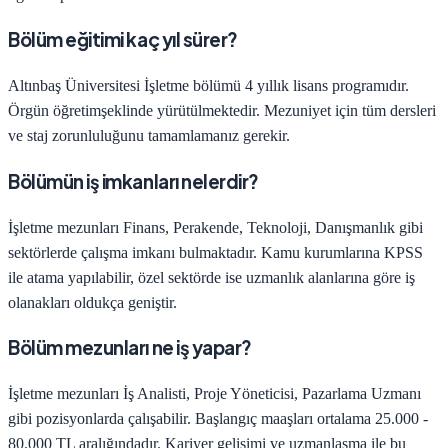
Bölüm eğitimi kaç yıl sürer?
Altınbaş Üniversitesi
İşletme
bölümü
4
yıllık lisans programıdır.
Örgün öğretim
şeklinde yürütülmektedir. Mezuniyet için tüm dersleri
ve staj zorunluluğunu tamamlamanız gerekir.
Bölümün iş imkanları nelerdir?
İşletme
mezunları
Finans, Perakende, Teknoloji, Danışmanlık
gibi
sektörlerde çalışma imkanı bulmaktadır. Kamu kurumlarına KPSS
ile atama yapılabilir, özel sektörde ise uzmanlık alanlarına göre iş
olanakları oldukça geniştir.
Bölüm mezunları ne iş yapar?
İşletme
mezunları
İş Analisti, Proje Yöneticisi, Pazarlama Uzmanı
gibi pozisyonlarda çalışabilir. Başlangıç maaşları ortalama
25.000 -
80.000 TL
aralığındadır. Kariyer gelişimi ve uzmanlaşma ile bu