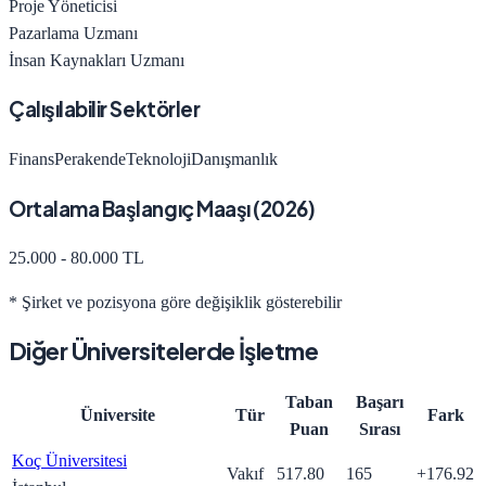
Proje Yöneticisi
Pazarlama Uzmanı
İnsan Kaynakları Uzmanı
Çalışılabilir Sektörler
Finans
Perakende
Teknoloji
Danışmanlık
Ortalama Başlangıç Maaşı (
2026
)
25.000 - 80.000 TL
* Şirket ve pozisyona göre değişiklik gösterebilir
Diğer Üniversitelerde
İşletme
Taban
Başarı
Üniversite
Tür
Fark
Puan
Sırası
Koç Üniversitesi
Vakıf
517.80
165
+
176.92