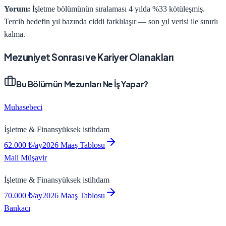
Yorum:
İşletme bölümünün sıralaması 4 yılda %33 kötüleşmiş.
Tercih hedefin yıl bazında ciddi farklılaşır — son yıl verisi ile sınırlı
kalma.
Mezuniyet Sonrası ve Kariyer Olanakları
Bu Bölümün Mezunları Ne İş Yapar?
Muhasebeci
İşletme & Finans
yüksek
istihdam
62.000
₺/ay
2026 Maaş Tablosu
Mali Müşavir
İşletme & Finans
yüksek
istihdam
70.000
₺/ay
2026 Maaş Tablosu
Bankacı