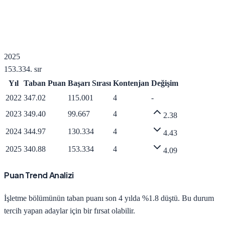
2025
153.334
. sır
Yıl
Taban Puan
Başarı Sırası
Kontenjan
Değişim
2022
347.02
115.001
4
-
2023
349.40
99.667
4
2.38
2024
344.97
130.334
4
4.43
2025
340.88
153.334
4
4.09
Puan Trend Analizi
İşletme
bölümünün taban puanı son 4 yılda
%1.8 düştü
.
Bu durum
tercih yapan adaylar için bir fırsat olabilir.