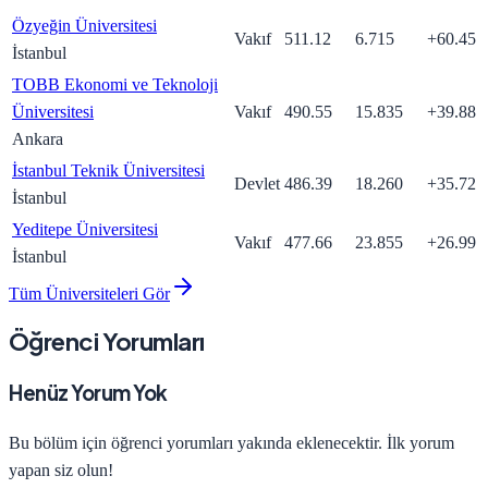
Özyeğin Üniversitesi
Vakıf
511.12
6.715
+
60.45
İstanbul
TOBB Ekonomi ve Teknoloji
Üniversitesi
Vakıf
490.55
15.835
+
39.88
Ankara
İstanbul Teknik Üniversitesi
Devlet
486.39
18.260
+
35.72
İstanbul
Yeditepe Üniversitesi
Vakıf
477.66
23.855
+
26.99
İstanbul
Tüm Üniversiteleri Gör
Öğrenci Yorumları
Henüz Yorum Yok
Bu bölüm için öğrenci yorumları yakında eklenecektir. İlk yorum
yapan siz olun!