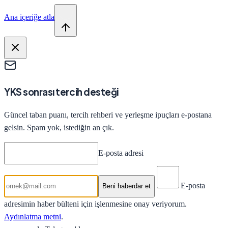
Ana içeriğe atla
YKS sonrası tercih desteği
Güncel taban puanı, tercih rehberi ve yerleşme ipuçları e-postana
gelsin. Spam yok, istediğin an çık.
E-posta adresi
E-posta
Beni haberdar et
adresimin haber bülteni için işlenmesine onay veriyorum.
Aydınlatma metni
.