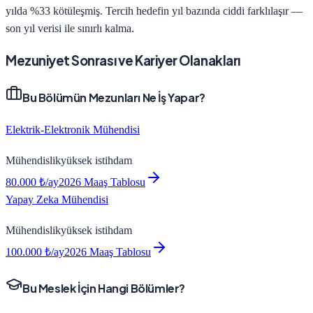
yılda %33 kötüleşmiş. Tercih hedefin yıl bazında ciddi farklılaşır —
son yıl verisi ile sınırlı kalma.
Mezuniyet Sonrası ve Kariyer Olanakları
Bu Bölümün Mezunları Ne İş Yapar?
Elektrik-Elektronik Mühendisi
Mühendislik
yüksek
istihdam
80.000
₺/ay
2026 Maaş Tablosu
Yapay Zeka Mühendisi
Mühendislik
yüksek
istihdam
100.000
₺/ay
2026 Maaş Tablosu
Bu Meslek İçin Hangi Bölümler?