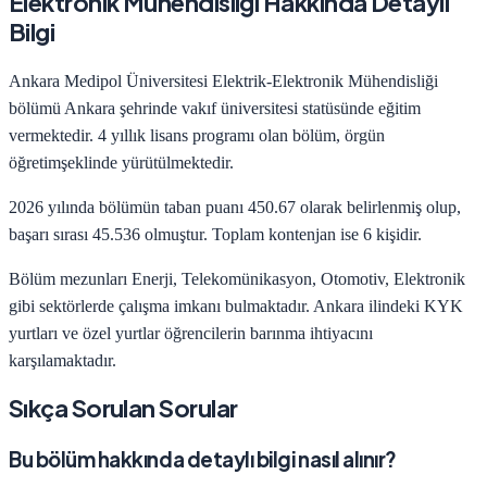
Elektronik Mühendisliği
Hakkında Detaylı
Bilgi
Ankara Medipol Üniversitesi
Elektrik-Elektronik Mühendisliği
bölümü
Ankara
şehrinde
vakıf
üniversitesi statüsünde eğitim
vermektedir.
4
yıllık lisans programı olan bölüm,
örgün
öğretim
şeklinde yürütülmektedir.
2026
yılında bölümün taban puanı
450.67
olarak belirlenmiş olup,
başarı sırası
45.536
olmuştur. Toplam kontenjan ise
6
kişidir.
Bölüm mezunları
Enerji, Telekomünikasyon, Otomotiv, Elektronik
gibi sektörlerde çalışma imkanı bulmaktadır.
Ankara
ilindeki KYK
yurtları ve özel yurtlar öğrencilerin barınma ihtiyacını
karşılamaktadır.
Sıkça Sorulan Sorular
Bu bölüm hakkında detaylı bilgi nasıl alınır?