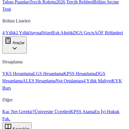
Taban Puanları
Tercih Robotu
2026 Tercih Rehberi
Bölüm Seçme
Testi
Bölüm Listeleri
4 Yıllık
2 Yıllık
Sayısal
Sözel
Eşit Ağırlık
DGS Geçiş
AÖF Bölümleri
Araçlar
Hesaplama
YKS Hesaplama
LGS Hesaplama
KPSS Hesaplama
DGS
Hesaplama
ALES Hesaplama
Not Ortalaması
4 Yıllık Maliyet
KYK
Burs
Diğer
Kaç Net Gerekir?
Üniversite Ücretleri
KPSS Atama
En İyi Hukuk
Fak.
Kaynaklar