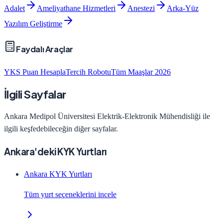
Adalet
Ameliyathane Hizmetleri
Anestezi
Arka-Yüz
Yazılım Geliştirme
Faydalı Araçlar
YKS Puan Hesapla
Tercih Robotu
Tüm Maaşlar 2026
İlgili Sayfalar
Ankara Medipol Üniversitesi
Elektrik-Elektronik Mühendisliği
ile
ilgili keşfedebileceğin diğer sayfalar.
Ankara'deki KYK Yurtları
Ankara KYK Yurtları
Tüm yurt seçeneklerini incele