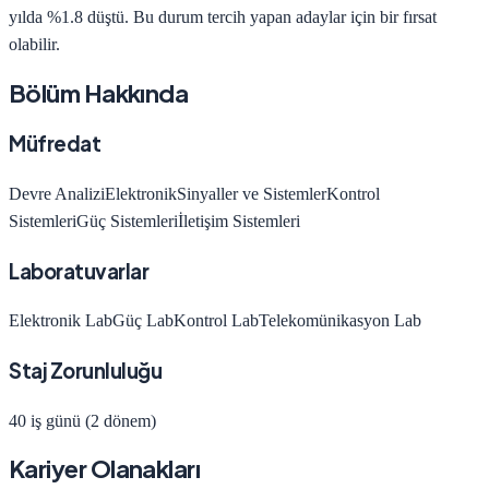
yılda
%1.8 düştü
.
Bu durum tercih yapan adaylar için bir fırsat
olabilir.
Bölüm Hakkında
Müfredat
Devre Analizi
Elektronik
Sinyaller ve Sistemler
Kontrol
Sistemleri
Güç Sistemleri
İletişim Sistemleri
Laboratuvarlar
Elektronik Lab
Güç Lab
Kontrol Lab
Telekomünikasyon Lab
Staj Zorunluluğu
40 iş günü (2 dönem)
Kariyer Olanakları