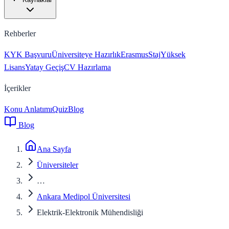
Rehberler
KYK Başvuru
Üniversiteye Hazırlık
Erasmus
Staj
Yüksek
Lisans
Yatay Geçiş
CV Hazırlama
İçerikler
Konu Anlatımı
Quiz
Blog
Blog
Ana Sayfa
Üniversiteler
…
Ankara Medipol Üniversitesi
Elektrik-Elektronik Mühendisliği