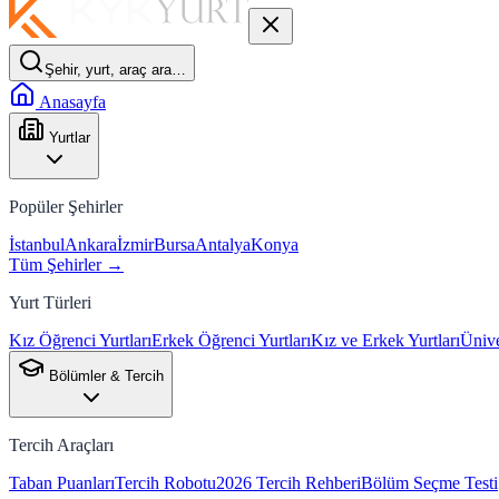
Şehir, yurt, araç ara…
Anasayfa
Yurtlar
Popüler Şehirler
İstanbul
Ankara
İzmir
Bursa
Antalya
Konya
Tüm Şehirler →
Yurt Türleri
Kız Öğrenci Yurtları
Erkek Öğrenci Yurtları
Kız ve Erkek Yurtları
Ünive
Bölümler & Tercih
Tercih Araçları
Taban Puanları
Tercih Robotu
2026 Tercih Rehberi
Bölüm Seçme Testi