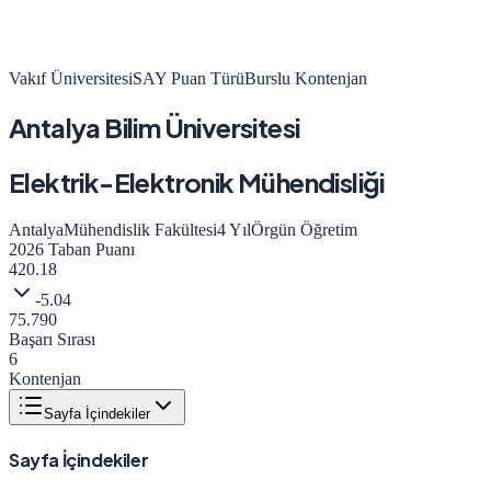
Vakıf Üniversitesi
SAY
Puan Türü
Burslu Kontenjan
Antalya Bilim Üniversitesi
Elektrik-Elektronik Mühendisliği
Antalya
Mühendislik Fakültesi
4
Yıl
Örgün Öğretim
2026
Taban Puanı
420.18
-5.04
75.790
Başarı Sırası
6
Kontenjan
Sayfa İçindekiler
Sayfa İçindekiler