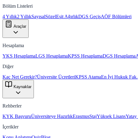
Bölüm Listeleri
4 Yıllık
2 Yıllık
Sayısal
Sözel
Eşit Ağırlık
DGS Geçiş
AÖF Bölümleri
Araçlar
Hesaplama
YKS Hesaplama
LGS Hesaplama
KPSS Hesaplama
DGS Hesaplama
Diğer
Kaç Net Gerekir?
Üniversite Ücretleri
KPSS Atama
En İyi Hukuk Fak.
Kaynaklar
Rehberler
KYK Başvuru
Üniversiteye Hazırlık
Erasmus
Staj
Yüksek Lisans
Yatay
İçerikler
Konu Anlatımı
Quiz
Blog