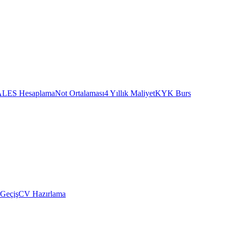
ALES Hesaplama
Not Ortalaması
4 Yıllık Maliyet
KYK Burs
 Geçiş
CV Hazırlama