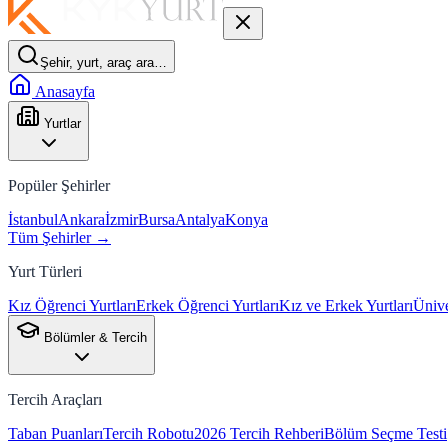
Şehir, yurt, araç ara…
Anasayfa
Yurtlar
Popüler Şehirler
İstanbul
Ankara
İzmir
Bursa
Antalya
Konya
Tüm Şehirler →
Yurt Türleri
Kız Öğrenci Yurtları
Erkek Öğrenci Yurtları
Kız ve Erkek Yurtları
Ünive
Bölümler & Tercih
Tercih Araçları
Taban Puanları
Tercih Robotu
2026 Tercih Rehberi
Bölüm Seçme Testi