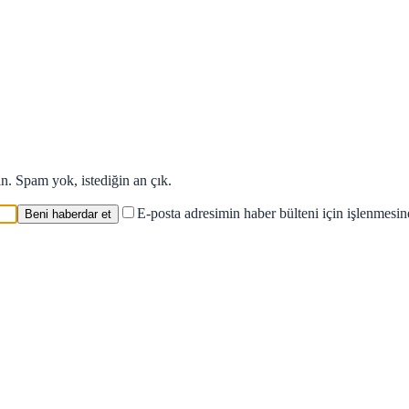
in. Spam yok, istediğin an çık.
E-posta adresimin haber bülteni için işlenmesi
Beni haberdar et