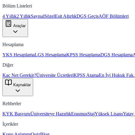
Bölüm Listeleri
4 Yıllık
2 Yıllık
Sayısal
Sözel
Eşit Ağırlık
DGS Geçiş
AÖF Bölümleri
Araçlar
Hesaplama
YKS Hesaplama
LGS Hesaplama
KPSS Hesaplama
DGS Hesaplama
Diğer
Kaç Net Gerekir?
Üniversite Ücretleri
KPSS Atama
En İyi Hukuk Fak.
Kaynaklar
Rehberler
KYK Başvuru
Üniversiteye Hazırlık
Erasmus
Staj
Yüksek Lisans
Yatay
İçerikler
Konu Anlatımı
Quiz
Blog