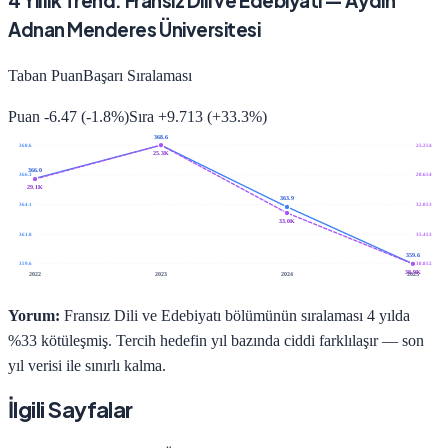
4
Yıllık Trend:
Fransız Dili ve Edebiyatı
—
Aydın
Adnan Menderes Üniversitesi
Taban Puan
Başarı Sıralaması
Puan
-6.47
(
-1.8
%)
Sıra
+
9.713
(
+
33.3
%)
368.6
368.6
25.254
25.3K
366.0
366.3
28.654
29.1K
363.9
364.1
32.053
33.0K
361.8
35.453
359.6
359.6
38.852
38.9K
2022
2023
2024
2025
Yorum:
Fransız Dili ve Edebiyatı bölümünün sıralaması 4 yılda
%33 kötüleşmiş. Tercih hedefin yıl bazında ciddi farklılaşır — son
yıl verisi ile sınırlı kalma.
İlgili Sayfalar