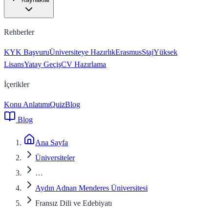
Rehberler
KYK Başvuru
Üniversiteye Hazırlık
Erasmus
Staj
Yüksek
Lisans
Yatay Geçiş
CV Hazırlama
İçerikler
Konu Anlatımı
Quiz
Blog
Blog
Ana Sayfa
Üniversiteler
…
Aydın Adnan Menderes Üniversitesi
Fransız Dili ve Edebiyatı