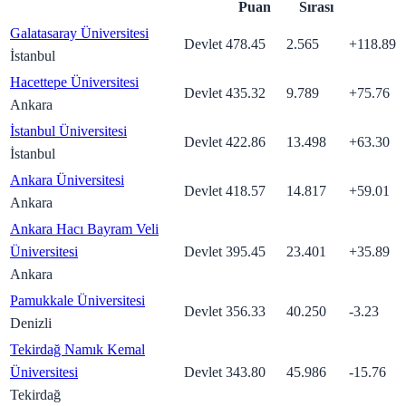
Puan
Sırası
Galatasaray Üniversitesi
Devlet
478.45
2.565
+
118.89
İstanbul
Hacettepe Üniversitesi
Devlet
435.32
9.789
+
75.76
Ankara
İstanbul Üniversitesi
Devlet
422.86
13.498
+
63.30
İstanbul
Ankara Üniversitesi
Devlet
418.57
14.817
+
59.01
Ankara
Ankara Hacı Bayram Veli
Üniversitesi
Devlet
395.45
23.401
+
35.89
Ankara
Pamukkale Üniversitesi
Devlet
356.33
40.250
-3.23
Denizli
Tekirdağ Namık Kemal
Üniversitesi
Devlet
343.80
45.986
-15.76
Tekirdağ