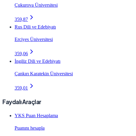
Çukurova Üniversitesi
359,87
Rus Dili ve Edebiyatı
Erciyes Üniversitesi
359,06
İngiliz Dili ve Edebiyatı
Çankırı Karatekin Üniversitesi
359,01
Faydalı Araçlar
YKS Puan Hesaplama
Puanını hesapla