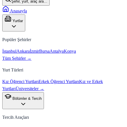
Şehir, yurt, araç ara…
Anasayfa
Yurtlar
Popüler Şehirler
İstanbul
Ankara
İzmir
Bursa
Antalya
Konya
Tüm Şehirler →
Yurt Türleri
Kız Öğrenci Yurtları
Erkek Öğrenci Yurtları
Kız ve Erkek
Yurtları
Üniversiteler →
Bölümler & Tercih
Tercih Araçları