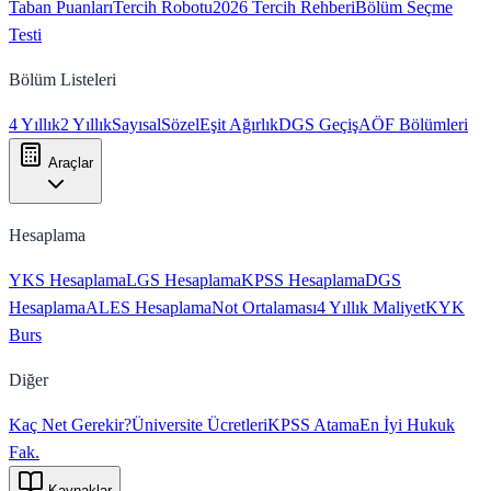
Taban Puanları
Tercih Robotu
2026 Tercih Rehberi
Bölüm Seçme
Testi
Bölüm Listeleri
4 Yıllık
2 Yıllık
Sayısal
Sözel
Eşit Ağırlık
DGS Geçiş
AÖF Bölümleri
Araçlar
Hesaplama
YKS Hesaplama
LGS Hesaplama
KPSS Hesaplama
DGS
Hesaplama
ALES Hesaplama
Not Ortalaması
4 Yıllık Maliyet
KYK
Burs
Diğer
Kaç Net Gerekir?
Üniversite Ücretleri
KPSS Atama
En İyi Hukuk
Fak.
Kaynaklar