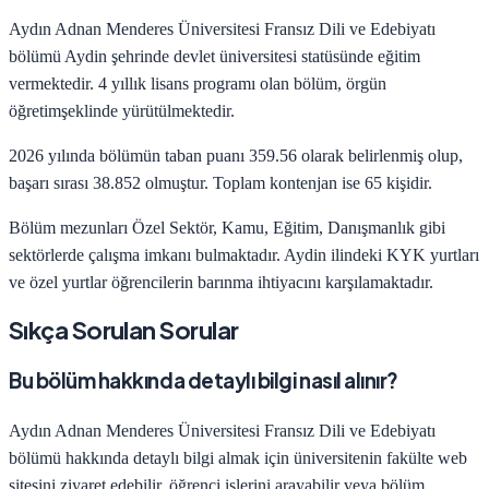
Aydın Adnan Menderes Üniversitesi
Fransız Dili ve Edebiyatı
bölümü
Aydin
şehrinde
devlet
üniversitesi statüsünde eğitim
vermektedir.
4
yıllık lisans programı olan bölüm,
örgün
öğretim
şeklinde yürütülmektedir.
2026
yılında bölümün taban puanı
359.56
olarak belirlenmiş olup,
başarı sırası
38.852
olmuştur. Toplam kontenjan ise
65
kişidir.
Bölüm mezunları
Özel Sektör, Kamu, Eğitim, Danışmanlık
gibi
sektörlerde çalışma imkanı bulmaktadır.
Aydin
ilindeki KYK yurtları
ve özel yurtlar öğrencilerin barınma ihtiyacını karşılamaktadır.
Sıkça Sorulan Sorular
Bu bölüm hakkında detaylı bilgi nasıl alınır?
Aydın Adnan Menderes Üniversitesi
Fransız Dili ve Edebiyatı
bölümü hakkında detaylı bilgi almak için üniversitenin fakülte web
sitesini ziyaret edebilir, öğrenci işlerini arayabilir veya bölüm