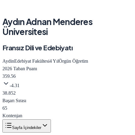
Aydın Adnan Menderes
Üniversitesi
Fransız Dili ve Edebiyatı
Aydin
Edebiyat Fakültesi
4
Yıl
Örgün Öğretim
2026
Taban Puanı
359.56
-4.31
38.852
Başarı Sırası
65
Kontenjan
Sayfa İçindekiler