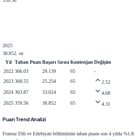
359.56
2025
38.852
. sır
Yıl
Taban Puan
Başarı Sırası
Kontenjan
Değişim
2022
366.03
29.139
65
-
2023
368.55
25.254
65
2.52
2024
363.87
33.024
65
4.68
2025
359.56
38.852
65
4.31
Puan Trend Analizi
Fransız Dili ve Edebiyatı
bölümünün taban puanı son 4 yılda
%1.8