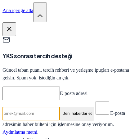
Ana içeriğe atla
YKS sonrası tercih desteği
Güncel taban puanı, tercih rehberi ve yerleşme ipuçları e-postana
gelsin. Spam yok, istediğin an çık.
E-posta adresi
E-posta
Beni haberdar et
adresimin haber bülteni için işlenmesine onay veriyorum.
Aydınlatma metni
.