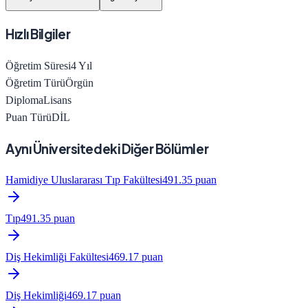
Hızlı Bilgiler
Öğretim Süresi
4
Yıl
Öğretim Türü
Örgün
Diploma
Lisans
Puan Türü
DİL
Aynı Üniversitedeki Diğer Bölümler
Hamidiye Uluslararası Tıp Fakültesi
491.35
puan
Tıp
491.35
puan
Diş Hekimliği Fakültesi
469.17
puan
Diş Hekimliği
469.17
puan