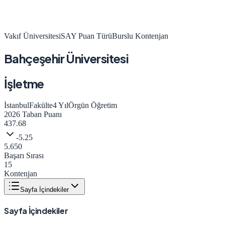
Vakıf Üniversitesi
SAY
Puan Türü
Burslu Kontenjan
Bahçeşehir Üniversitesi
İşletme
İstanbul
Fakülte
4
Yıl
Örgün Öğretim
2026
Taban Puanı
437.68
-5.25
5.650
Başarı Sırası
15
Kontenjan
Sayfa İçindekiler
Sayfa İçindekiler