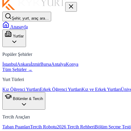
Şehir, yurt, araç ara…
Anasayfa
Yurtlar
Popüler Şehirler
İstanbul
Ankara
İzmir
Bursa
Antalya
Konya
Tüm Şehirler →
Yurt Türleri
Kız Öğrenci Yurtları
Erkek Öğrenci Yurtları
Kız ve Erkek Yurtları
Ünive
Bölümler & Tercih
Tercih Araçları
Taban Puanları
Tercih Robotu
2026 Tercih Rehberi
Bölüm Seçme Testi