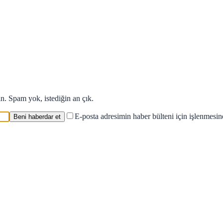
in. Spam yok, istediğin an çık.
E-posta adresimin haber bülteni için işlenmesi
Beni haberdar et