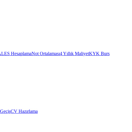
ALES Hesaplama
Not Ortalaması
4 Yıllık Maliyet
KYK Burs
 Geçiş
CV Hazırlama