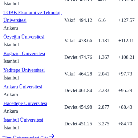
İstanbul
TOBB Ekonomi ve Teknoloji
Üniversitesi
Vakıf
494.12
616
+
127.57
Ankara
Özyeğin Üniversitesi
Vakıf
478.66
1.181
+
112.11
İstanbul
Boğaziçi Üniversitesi
Devlet
474.76
1.367
+
108.21
İstanbul
Yeditepe Üniversitesi
Vakıf
464.28
2.041
+
97.73
İstanbul
Ankara Üniversitesi
Devlet
461.84
2.233
+
95.29
Ankara
Hacettepe Üniversitesi
Devlet
454.98
2.877
+
88.43
Ankara
İstanbul Üniversitesi
Devlet
451.25
3.275
+
84.70
İstanbul