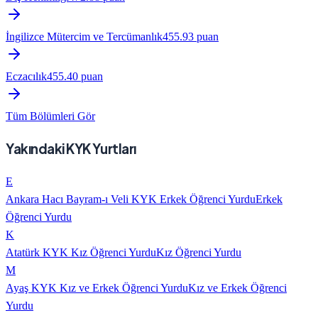
İngilizce Mütercim ve Tercümanlık
455.93
puan
Eczacılık
455.40
puan
Tüm Bölümleri Gör
Yakındaki KYK Yurtları
E
Ankara Hacı Bayram-ı Veli KYK Erkek Öğrenci Yurdu
Erkek
Öğrenci Yurdu
K
Atatürk KYK Kız Öğrenci Yurdu
Kız Öğrenci Yurdu
M
Ayaş KYK Kız ve Erkek Öğrenci Yurdu
Kız ve Erkek Öğrenci
Yurdu