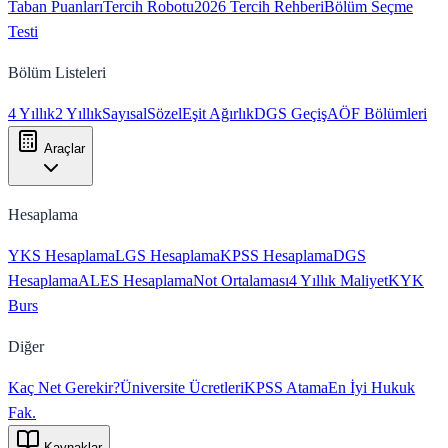
Taban Puanları
Tercih Robotu
2026 Tercih Rehberi
Bölüm Seçme
Testi
Bölüm Listeleri
4 Yıllık
2 Yıllık
Sayısal
Sözel
Eşit Ağırlık
DGS Geçiş
AÖF Bölümleri
Araçlar
Hesaplama
YKS Hesaplama
LGS Hesaplama
KPSS Hesaplama
DGS
Hesaplama
ALES Hesaplama
Not Ortalaması
4 Yıllık Maliyet
KYK
Burs
Diğer
Kaç Net Gerekir?
Üniversite Ücretleri
KPSS Atama
En İyi Hukuk
Fak.
Kaynaklar