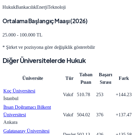
Hukuk
Bankacılık
Enerji
Teknoloji
Ortalama Başlangıç Maaşı (
2026
)
25.000 - 100.000 TL
* Şirket ve pozisyona göre değişiklik gösterebilir
Diğer Üniversitelerde
Hukuk
Taban
Başarı
Üniversite
Tür
Fark
Puan
Sırası
Koç Üniversitesi
Vakıf
510.78
253
+
144.23
İstanbul
İhsan Doğramacı Bilkent
Üniversitesi
Vakıf
504.02
376
+
137.47
Ankara
Galatasaray Üniversitesi
Devlet
502.13
426
+
135.58