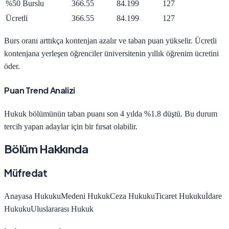
%50 Burslu
366.55
84.199
127
Ücretli
366.55
84.199
127
Burs oranı arttıkça kontenjan azalır ve taban puan yükselir. Ücretli
kontenjana yerleşen öğrenciler üniversitenin yıllık öğrenim ücretini
öder.
Puan Trend Analizi
Hukuk
bölümünün taban puanı son 4 yılda
%1.8 düştü
.
Bu durum
tercih yapan adaylar için bir fırsat olabilir.
Bölüm Hakkında
Müfredat
Anayasa Hukuku
Medeni Hukuk
Ceza Hukuku
Ticaret Hukuku
İdare
Hukuku
Uluslararası Hukuk