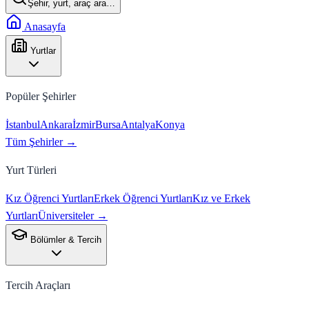
Şehir, yurt, araç ara…
Anasayfa
Yurtlar
Popüler Şehirler
İstanbul
Ankara
İzmir
Bursa
Antalya
Konya
Tüm Şehirler →
Yurt Türleri
Kız Öğrenci Yurtları
Erkek Öğrenci Yurtları
Kız ve Erkek
Yurtları
Üniversiteler →
Bölümler & Tercih
Tercih Araçları