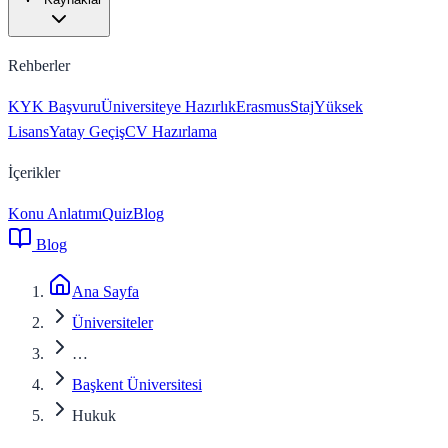
Rehberler
KYK Başvuru
Üniversiteye Hazırlık
Erasmus
Staj
Yüksek
Lisans
Yatay Geçiş
CV Hazırlama
İçerikler
Konu Anlatımı
Quiz
Blog
Blog
Ana Sayfa
Üniversiteler
…
Başkent Üniversitesi
Hukuk