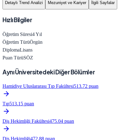
Detaylı Trend Analizi
Mezuniyet ve Kariyer
İlgili Sayfalar
Hızlı Bilgiler
Öğretim Süresi
4
Yıl
Öğretim Türü
Örgün
Diploma
Lisans
Puan Türü
SÖZ
Aynı Üniversitedeki Diğer Bölümler
Hamidiye Uluslararası Tıp Fakültesi
513.72
puan
Tıp
513.15
puan
Diş Hekimliği Fakültesi
475.04
puan
Diş Hekimliği
472.88
puan