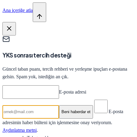
Ana içeriğe atla
YKS sonrası tercih desteği
Güncel taban puanı, tercih rehberi ve yerleşme ipuçları e-postana
gelsin. Spam yok, istediğin an çık.
E-posta adresi
E-posta
Beni haberdar et
adresimin haber bülteni için işlenmesine onay veriyorum.
Aydınlatma metni
.