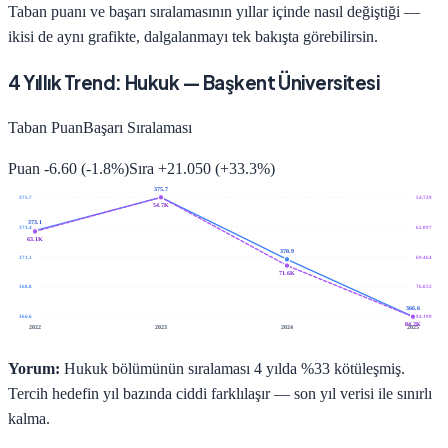
Taban puanı ve başarı sıralamasının yıllar içinde nasıl değiştiği —
ikisi de aynı grafikte, dalgalanmayı tek bakışta görebilirsin.
4
Yıllık Trend:
Hukuk
—
Başkent Üniversitesi
Taban Puan
Başarı Sıralaması
Puan
-6.60
(
-1.8
%)
Sıra
+
21.050
(
+
33.3
%)
375.7
375.7
54.729
54.7K
373.1
373.4
62.097
63.1K
370.9
371.1
69.464
71.6K
368.8
76.832
366.6
366.6
84.199
84.2K
2022
2023
2024
2025
Yorum:
Hukuk bölümünün sıralaması 4 yılda %33 kötüleşmiş.
Tercih hedefin yıl bazında ciddi farklılaşır — son yıl verisi ile sınırlı
kalma.