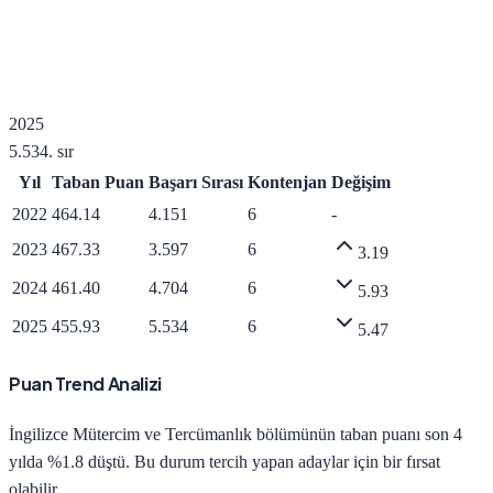
2025
5.534
. sır
Yıl
Taban Puan
Başarı Sırası
Kontenjan
Değişim
2022
464.14
4.151
6
-
2023
467.33
3.597
6
3.19
2024
461.40
4.704
6
5.93
2025
455.93
5.534
6
5.47
Puan Trend Analizi
İngilizce Mütercim ve Tercümanlık
bölümünün taban puanı son 4
yılda
%1.8 düştü
.
Bu durum tercih yapan adaylar için bir fırsat
olabilir.