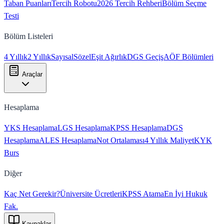
Taban Puanları
Tercih Robotu
2026 Tercih Rehberi
Bölüm Seçme
Testi
Bölüm Listeleri
4 Yıllık
2 Yıllık
Sayısal
Sözel
Eşit Ağırlık
DGS Geçiş
AÖF Bölümleri
Araçlar
Hesaplama
YKS Hesaplama
LGS Hesaplama
KPSS Hesaplama
DGS
Hesaplama
ALES Hesaplama
Not Ortalaması
4 Yıllık Maliyet
KYK
Burs
Diğer
Kaç Net Gerekir?
Üniversite Ücretleri
KPSS Atama
En İyi Hukuk
Fak.
Kaynaklar