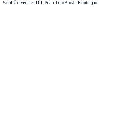
Vakıf Üniversitesi
DİL
Puan Türü
Burslu Kontenjan