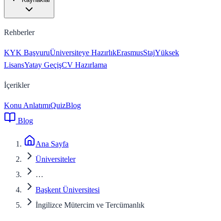
Rehberler
KYK Başvuru
Üniversiteye Hazırlık
Erasmus
Staj
Yüksek
Lisans
Yatay Geçiş
CV Hazırlama
İçerikler
Konu Anlatımı
Quiz
Blog
Blog
Ana Sayfa
Üniversiteler
…
Başkent Üniversitesi
İngilizce Mütercim ve Tercümanlık