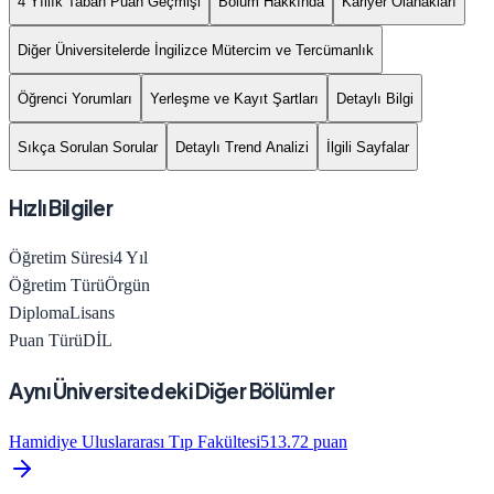
4 Yıllık Taban Puan Geçmişi
Bölüm Hakkında
Kariyer Olanakları
Diğer Üniversitelerde İngilizce Mütercim ve Tercümanlık
Öğrenci Yorumları
Yerleşme ve Kayıt Şartları
Detaylı Bilgi
Sıkça Sorulan Sorular
Detaylı Trend Analizi
İlgili Sayfalar
Hızlı Bilgiler
Öğretim Süresi
4
Yıl
Öğretim Türü
Örgün
Diploma
Lisans
Puan Türü
DİL
Aynı Üniversitedeki Diğer Bölümler
Hamidiye Uluslararası Tıp Fakültesi
513.72
puan