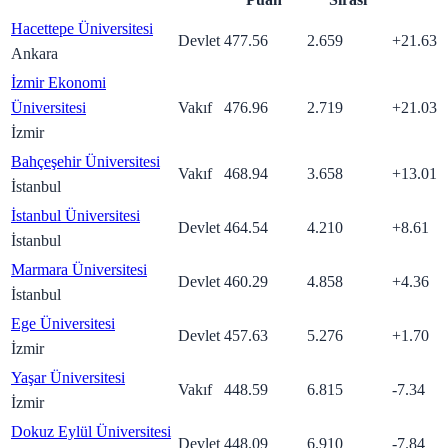
Hacettepe Üniversitesi
Devlet
477.56
2.659
+
21.63
Ankara
İzmir Ekonomi
Üniversitesi
Vakıf
476.96
2.719
+
21.03
İzmir
Bahçeşehir Üniversitesi
Vakıf
468.94
3.658
+
13.01
İstanbul
İstanbul Üniversitesi
Devlet
464.54
4.210
+
8.61
İstanbul
Marmara Üniversitesi
Devlet
460.29
4.858
+
4.36
İstanbul
Ege Üniversitesi
Devlet
457.63
5.276
+
1.70
İzmir
Yaşar Üniversitesi
Vakıf
448.59
6.815
-7.34
İzmir
Dokuz Eylül Üniversitesi
Devlet
448.09
6.910
-7.84