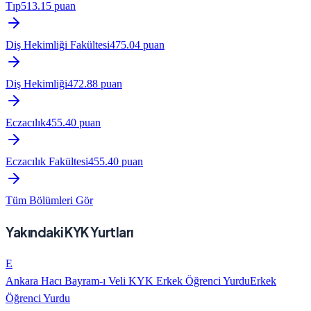
Tıp
513.15
puan
Diş Hekimliği Fakültesi
475.04
puan
Diş Hekimliği
472.88
puan
Eczacılık
455.40
puan
Eczacılık Fakültesi
455.40
puan
Tüm Bölümleri Gör
Yakındaki KYK Yurtları
E
Ankara Hacı Bayram-ı Veli KYK Erkek Öğrenci Yurdu
Erkek
Öğrenci Yurdu