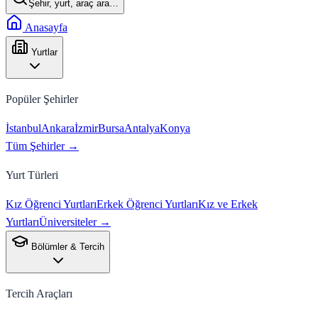
Şehir, yurt, araç ara…
Anasayfa
Yurtlar
Popüler Şehirler
İstanbul
Ankara
İzmir
Bursa
Antalya
Konya
Tüm Şehirler →
Yurt Türleri
Kız Öğrenci Yurtları
Erkek Öğrenci Yurtları
Kız ve Erkek
Yurtları
Üniversiteler →
Bölümler & Tercih
Tercih Araçları