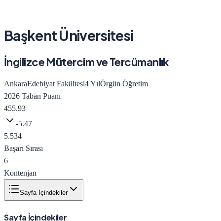
Başkent Üniversitesi
İngilizce Mütercim ve Tercümanlık
Ankara
Edebiyat Fakültesi
4
Yıl
Örgün Öğretim
2026
Taban Puanı
455.93
-5.47
5.534
Başarı Sırası
6
Kontenjan
Sayfa İçindekiler
Sayfa İçindekiler