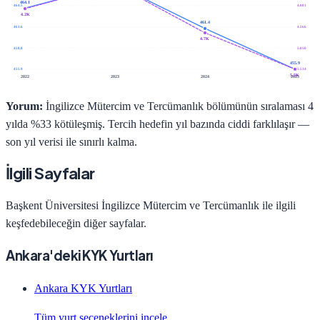
464.1
464.5
4.081
4.2K
461.4
461.6
4.566
4.7K
458.8
5.050
455.9
455.9
5.534
5.5K
2022
2023
2024
2025
Yorum:
İngilizce Mütercim ve Tercümanlık bölümünün sıralaması 4
yılda %33 kötüleşmiş. Tercih hedefin yıl bazında ciddi farklılaşır —
son yıl verisi ile sınırlı kalma.
İlgili Sayfalar
Başkent Üniversitesi
İngilizce Mütercim ve Tercümanlık
ile ilgili
keşfedebileceğin diğer sayfalar.
Ankara'deki KYK Yurtları
Ankara KYK Yurtları
Tüm yurt seçeneklerini incele