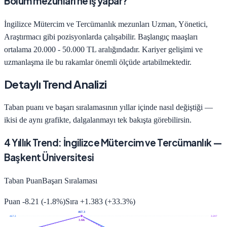
Bölüm mezunları ne iş yapar?
İngilizce Mütercim ve Tercümanlık
mezunları
Uzman, Yönetici,
Araştırmacı
gibi pozisyonlarda çalışabilir. Başlangıç maaşları
ortalama
20.000 - 50.000 TL
aralığındadır. Kariyer gelişimi ve
uzmanlaşma ile bu rakamlar önemli ölçüde artabilmektedir.
Detaylı Trend Analizi
Taban puanı ve başarı sıralamasının yıllar içinde nasıl değiştiği —
ikisi de aynı grafikte, dalgalanmayı tek bakışta görebilirsin.
4
Yıllık Trend:
İngilizce Mütercim ve Tercümanlık
—
Başkent Üniversitesi
Taban Puan
Başarı Sıralaması
Puan
-8.21
(
-1.8
%)
Sıra
+
1.383
(
+
33.3
%)
467.3
467.3
3.597
3.6K