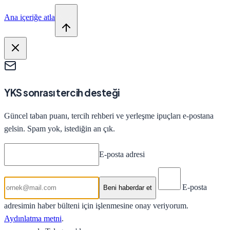
Ana içeriğe atla
YKS sonrası tercih desteği
Güncel taban puanı, tercih rehberi ve yerleşme ipuçları e-postana
gelsin. Spam yok, istediğin an çık.
E-posta adresi
E-posta
Beni haberdar et
adresimin haber bülteni için işlenmesine onay veriyorum.
Aydınlatma metni
.