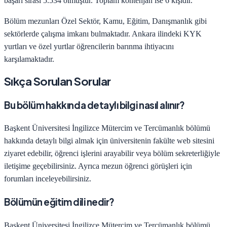
başarı sırası
5.534
olmuştur. Toplam kontenjan ise
6
kişidir.
Bölüm mezunları
Özel Sektör, Kamu, Eğitim, Danışmanlık
gibi
sektörlerde çalışma imkanı bulmaktadır.
Ankara
ilindeki KYK
yurtları ve özel yurtlar öğrencilerin barınma ihtiyacını
karşılamaktadır.
Sıkça Sorulan Sorular
Bu bölüm hakkında detaylı bilgi nasıl alınır?
Başkent Üniversitesi
İngilizce Mütercim ve Tercümanlık
bölümü
hakkında detaylı bilgi almak için üniversitenin fakülte web sitesini
ziyaret edebilir, öğrenci işlerini arayabilir veya bölüm sekreterliğiyle
iletişime geçebilirsiniz. Ayrıca mezun öğrenci görüşleri için
forumları inceleyebilirsiniz.
Bölümün eğitim dili nedir?
Başkent Üniversitesi
İngilizce Mütercim ve Tercümanlık
bölümü