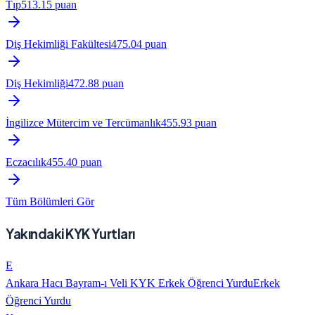
Tıp
513.15
puan
Diş Hekimliği Fakültesi
475.04
puan
Diş Hekimliği
472.88
puan
İngilizce Mütercim ve Tercümanlık
455.93
puan
Eczacılık
455.40
puan
Tüm Bölümleri Gör
Yakındaki KYK Yurtları
E
Ankara Hacı Bayram-ı Veli KYK Erkek Öğrenci Yurdu
Erkek
Öğrenci Yurdu