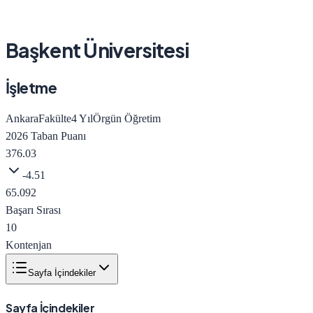
Başkent Üniversitesi
İşletme
Ankara
Fakülte
4
Yıl
Örgün Öğretim
2026
Taban Puanı
376.03
-4.51
65.092
Başarı Sırası
10
Kontenjan
Sayfa İçindekiler
Sayfa İçindekiler