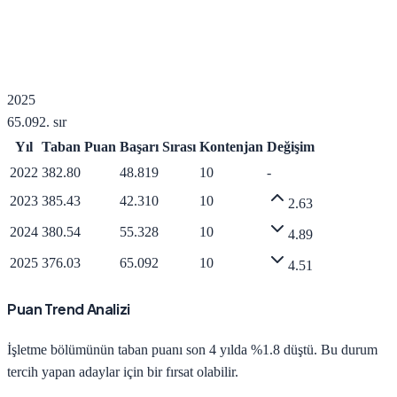
2025
65.092
. sır
Yıl
Taban Puan
Başarı Sırası
Kontenjan
Değişim
2022
382.80
48.819
10
-
2023
385.43
42.310
10
2.63
2024
380.54
55.328
10
4.89
2025
376.03
65.092
10
4.51
Puan Trend Analizi
İşletme
bölümünün taban puanı son 4 yılda
%1.8 düştü
.
Bu durum
tercih yapan adaylar için bir fırsat olabilir.