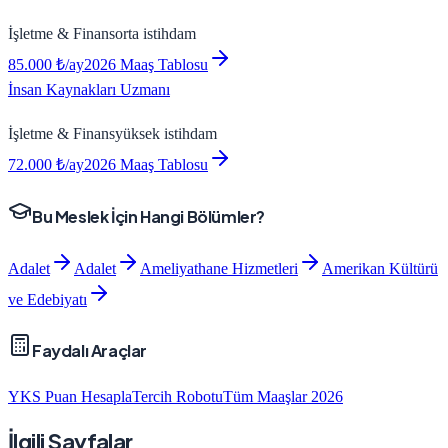
İşletme & Finans
orta
istihdam
85.000
₺/ay
2026 Maaş Tablosu
İnsan Kaynakları Uzmanı
İşletme & Finans
yüksek
istihdam
72.000
₺/ay
2026 Maaş Tablosu
Bu Meslek İçin Hangi Bölümler?
Adalet
Adalet
Ameliyathane Hizmetleri
Amerikan Kültürü
ve Edebiyatı
Faydalı Araçlar
YKS Puan Hesapla
Tercih Robotu
Tüm Maaşlar 2026
İlgili Sayfalar