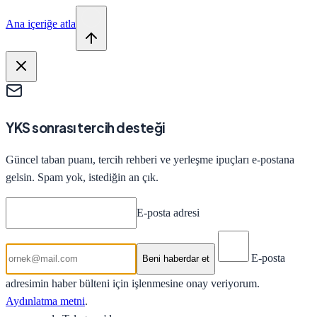
Ana içeriğe atla
YKS sonrası tercih desteği
Güncel taban puanı, tercih rehberi ve yerleşme ipuçları e-postana
gelsin. Spam yok, istediğin an çık.
E-posta adresi
E-posta
Beni haberdar et
adresimin haber bülteni için işlenmesine onay veriyorum.
Aydınlatma metni
.