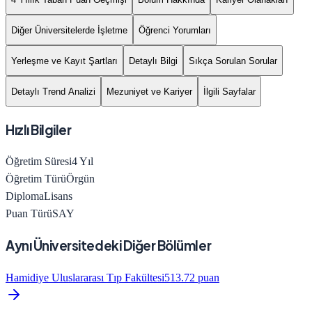
Diğer Üniversitelerde İşletme
Öğrenci Yorumları
Yerleşme ve Kayıt Şartları
Detaylı Bilgi
Sıkça Sorulan Sorular
Detaylı Trend Analizi
Mezuniyet ve Kariyer
İlgili Sayfalar
Hızlı Bilgiler
Öğretim Süresi
4
Yıl
Öğretim Türü
Örgün
Diploma
Lisans
Puan Türü
SAY
Aynı Üniversitedeki Diğer Bölümler
Hamidiye Uluslararası Tıp Fakültesi
513.72
puan