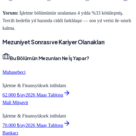
2022
2023
2024
2025
Yorum:
İşletme bölümünün sıralaması 4 yılda %33 kötüleşmiş.
Tercih hedefin yıl bazında ciddi farklılaşır — son yıl verisi ile sınırlı
kalma.
Mezuniyet Sonrası ve Kariyer Olanakları
Bu Bölümün Mezunları Ne İş Yapar?
Muhasebeci
İşletme & Finans
yüksek
istihdam
62.000
₺/ay
2026 Maaş Tablosu
Mali Müşavir
İşletme & Finans
yüksek
istihdam
70.000
₺/ay
2026 Maaş Tablosu
Bankacı