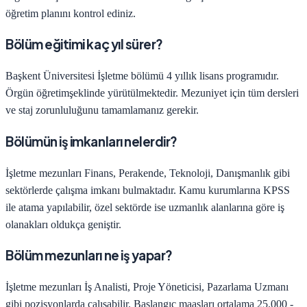
öğretim planını kontrol ediniz.
Bölüm eğitimi kaç yıl sürer?
Başkent Üniversitesi
İşletme
bölümü
4
yıllık lisans programıdır.
Örgün öğretim
şeklinde yürütülmektedir. Mezuniyet için tüm dersleri
ve staj zorunluluğunu tamamlamanız gerekir.
Bölümün iş imkanları nelerdir?
İşletme
mezunları
Finans, Perakende, Teknoloji, Danışmanlık
gibi
sektörlerde çalışma imkanı bulmaktadır. Kamu kurumlarına KPSS
ile atama yapılabilir, özel sektörde ise uzmanlık alanlarına göre iş
olanakları oldukça geniştir.
Bölüm mezunları ne iş yapar?
İşletme
mezunları
İş Analisti, Proje Yöneticisi, Pazarlama Uzmanı
gibi pozisyonlarda çalışabilir. Başlangıç maaşları ortalama
25.000 -