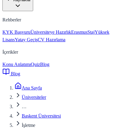
Rehberler
KYK Başvuru
Üniversiteye Hazırlık
Erasmus
Staj
Yüksek
Lisans
Yatay Geçiş
CV Hazırlama
İçerikler
Konu Anlatımı
Quiz
Blog
Blog
Ana Sayfa
Üniversiteler
…
Başkent Üniversitesi
İşletme