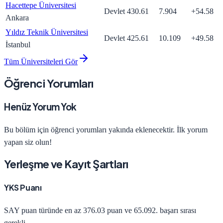
Hacettepe Üniversitesi
Devlet
430.61
7.904
+
54.58
Ankara
Yıldız Teknik Üniversitesi
Devlet
425.61
10.109
+
49.58
İstanbul
Tüm Üniversiteleri Gör
Öğrenci Yorumları
Henüz Yorum Yok
Bu bölüm için öğrenci yorumları yakında eklenecektir. İlk yorum
yapan siz olun!
Yerleşme ve Kayıt Şartları
YKS Puanı
SAY
puan türünde en az
376.03
puan ve
65.092
. başarı sırası
gerekli.