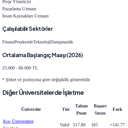
Proje Yöneticisi
Pazarlama Uzmanı
İnsan Kaynakları Uzmanı
Çalışılabilir Sektörler
Finans
Perakende
Teknoloji
Danışmanlık
Ortalama Başlangıç Maaşı (
2026
)
25.000 - 80.000 TL
* Şirket ve pozisyona göre değişiklik gösterebilir
Diğer Üniversitelerde
İşletme
Taban
Başarı
Üniversite
Tür
Fark
Puan
Sırası
Koç Üniversitesi
Vakıf
517.80
165
+
141.77