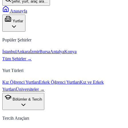
Şehir, yurt, araç ara…
Anasayfa
Yurtlar
Popüler Şehirler
İstanbul
Ankara
İzmir
Bursa
Antalya
Konya
Tüm Şehirler →
Yurt Türleri
Kız Öğrenci Yurtları
Erkek Öğrenci Yurtları
Kız ve Erkek
Yurtları
Üniversiteler →
Bölümler & Tercih
Tercih Araçları