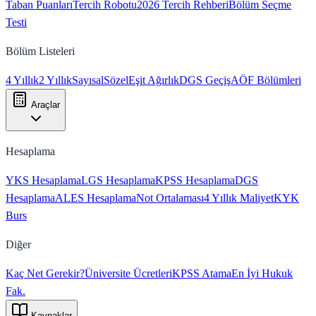
Taban Puanları
Tercih Robotu
2026 Tercih Rehberi
Bölüm Seçme
Testi
Bölüm Listeleri
4 Yıllık
2 Yıllık
Sayısal
Sözel
Eşit Ağırlık
DGS Geçiş
AÖF Bölümleri
Araçlar
Hesaplama
YKS Hesaplama
LGS Hesaplama
KPSS Hesaplama
DGS
Hesaplama
ALES Hesaplama
Not Ortalaması
4 Yıllık Maliyet
KYK
Burs
Diğer
Kaç Net Gerekir?
Üniversite Ücretleri
KPSS Atama
En İyi Hukuk
Fak.
Kaynaklar