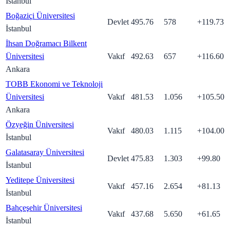
İstanbul
Boğaziçi Üniversitesi
Devlet
495.76
578
+
119.73
İstanbul
İhsan Doğramacı Bilkent
Üniversitesi
Vakıf
492.63
657
+
116.60
Ankara
TOBB Ekonomi ve Teknoloji
Üniversitesi
Vakıf
481.53
1.056
+
105.50
Ankara
Özyeğin Üniversitesi
Vakıf
480.03
1.115
+
104.00
İstanbul
Galatasaray Üniversitesi
Devlet
475.83
1.303
+
99.80
İstanbul
Yeditepe Üniversitesi
Vakıf
457.16
2.654
+
81.13
İstanbul
Bahçeşehir Üniversitesi
Vakıf
437.68
5.650
+
61.65
İstanbul