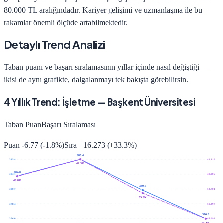
80.000 TL
aralığındadır. Kariyer gelişimi ve uzmanlaşma ile bu
rakamlar önemli ölçüde artabilmektedir.
Detaylı Trend Analizi
Taban puanı ve başarı sıralamasının yıllar içinde nasıl değiştiği —
ikisi de aynı grafikte, dalgalanmayı tek bakışta görebilirsin.
4
Yıllık Trend:
İşletme
—
Başkent Üniversitesi
Taban Puan
Başarı Sıralaması
Puan
-6.77
(
-1.8
%)
Sıra
+
16.273
(
+
33.3
%)
385.4
385.4
42.310
42.3K
382.8
383.1
48.006
48.8K
380.5
380.7
53.701
55.3K
378.4
59.397
376.0
376.0
65.092
65.1K