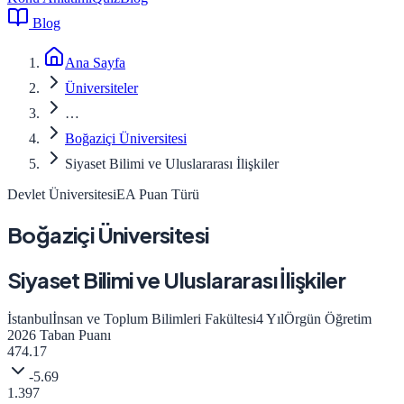
Blog
Ana Sayfa
Üniversiteler
…
Boğaziçi Üniversitesi
Siyaset Bilimi ve Uluslararası İlişkiler
Devlet Üniversitesi
EA
Puan Türü
Boğaziçi Üniversitesi
Siyaset Bilimi ve Uluslararası İlişkiler
İstanbul
İnsan ve Toplum Bilimleri Fakültesi
4
Yıl
Örgün Öğretim
2026
Taban Puanı
474.17
-5.69
1.397