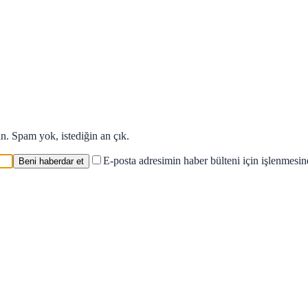
in. Spam yok, istediğin an çık.
E-posta adresimin haber bülteni için işlenmesi
Beni haberdar et