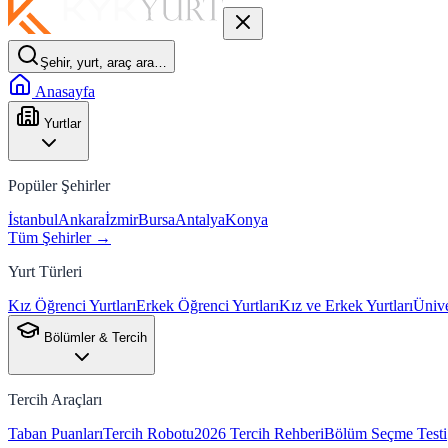
Şehir, yurt, araç ara…
Anasayfa
Yurtlar
Popüler Şehirler
İstanbul
Ankara
İzmir
Bursa
Antalya
Konya
Tüm Şehirler →
Yurt Türleri
Kız Öğrenci Yurtları
Erkek Öğrenci Yurtları
Kız ve Erkek Yurtları
Ünive
Bölümler & Tercih
Tercih Araçları
Taban Puanları
Tercih Robotu
2026 Tercih Rehberi
Bölüm Seçme Testi