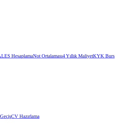
ALES Hesaplama
Not Ortalaması
4 Yıllık Maliyet
KYK Burs
 Geçiş
CV Hazırlama