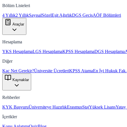
Bölüm Listeleri
4 Yıllık
2 Yıllık
Sayısal
Sözel
Eşit Ağırlık
DGS Geçiş
AÖF Bölümleri
Araçlar
Hesaplama
YKS Hesaplama
LGS Hesaplama
KPSS Hesaplama
DGS Hesaplama
Diğer
Kaç Net Gerekir?
Üniversite Ücretleri
KPSS Atama
En İyi Hukuk Fak.
Kaynaklar
Rehberler
KYK Başvuru
Üniversiteye Hazırlık
Erasmus
Staj
Yüksek Lisans
Yatay
İçerikler
Konu Anlatımı
Quiz
Blog