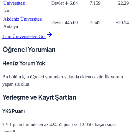
Üniversitesi
Devlet
446.84
7.159
+
22.29
İzmir
Akdeniz Üniversitesi
Devlet
445.09
7.545
+
20.54
Antalya
Tüm Üniversiteleri Gör
Öğrenci Yorumları
Henüz Yorum Yok
Bu bölüm için öğrenci yorumları yakında eklenecektir. İlk yorum
yapan siz olun!
Yerleşme ve Kayıt Şartları
YKS Puanı
TYT
puan türünde en az
424.55
puan ve
12.950
. başarı sırası
gerekli.