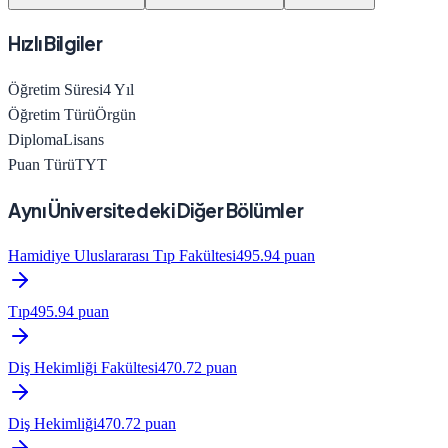
Hızlı Bilgiler
Öğretim Süresi
4
Yıl
Öğretim Türü
Örgün
Diploma
Lisans
Puan Türü
TYT
Aynı Üniversitedeki Diğer Bölümler
Hamidiye Uluslararası Tıp Fakültesi
495.94
puan
Tıp
495.94
puan
Diş Hekimliği Fakültesi
470.72
puan
Diş Hekimliği
470.72
puan