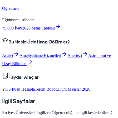
Öğretmen
Eğitim
orta
istihdam
75.000
₺/ay
2026 Maaş Tablosu
Bu Meslek İçin Hangi Bölümler?
Adalet
Ameliyathane Hizmetleri
Anestezi
Astronomi ve
Uzay Bilimleri
Faydalı Araçlar
YKS Puan Hesapla
Tercih Robotu
Tüm Maaşlar 2026
İlgili Sayfalar
Erciyes Üniversitesi
İngilizce Öğretmenliği
ile ilgili keşfedebileceğin