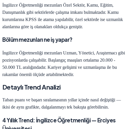
İngilizce Öğretmenliği
mezunları
Özel Sektör, Kamu, Eğitim,
Danışmanlık
gibi sektörlerde çalışma imkanı bulmaktadır. Kamu
kurumlarına KPSS ile atama yapılabilir, özel sektörde ise uzmanlık
alanlarına göre iş olanakları oldukça geniştir.
Bölüm mezunları ne iş yapar?
İngilizce Öğretmenliği
mezunları
Uzman, Yönetici, Araştırmacı
gibi
pozisyonlarda çalışabilir. Başlangıç maaşları ortalama
20.000 -
50.000 TL
aralığındadır. Kariyer gelişimi ve uzmanlaşma ile bu
rakamlar önemli ölçüde artabilmektedir.
Detaylı Trend Analizi
Taban puanı ve başarı sıralamasının yıllar içinde nasıl değiştiği —
ikisi de aynı grafikte, dalgalanmayı tek bakışta görebilirsin.
4
Yıllık Trend:
İngilizce Öğretmenliği
—
Erciyes
Üniversitesi