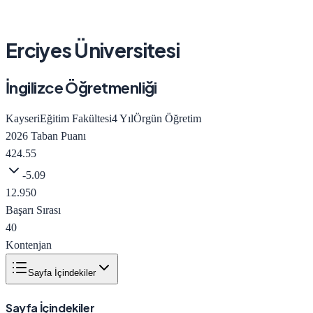
Erciyes Üniversitesi
İngilizce Öğretmenliği
Kayseri
Eğitim Fakültesi
4
Yıl
Örgün Öğretim
2026
Taban Puanı
424.55
-5.09
12.950
Başarı Sırası
40
Kontenjan
Sayfa İçindekiler
Sayfa İçindekiler