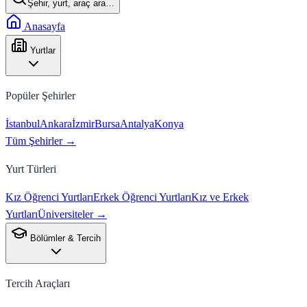
Şehir, yurt, araç ara…
Anasayfa
Yurtlar
Popüler Şehirler
İstanbul
Ankara
İzmir
Bursa
Antalya
Konya
Tüm Şehirler →
Yurt Türleri
Kız Öğrenci Yurtları
Erkek Öğrenci Yurtları
Kız ve Erkek
Yurtları
Üniversiteler →
Bölümler & Tercih
Tercih Araçları