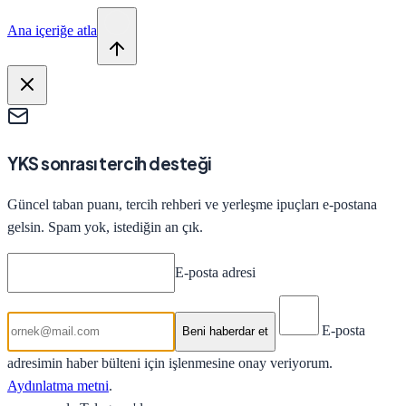
Ana içeriğe atla
YKS sonrası tercih desteği
Güncel taban puanı, tercih rehberi ve yerleşme ipuçları e-postana
gelsin. Spam yok, istediğin an çık.
E-posta adresi
E-posta
Beni haberdar et
adresimin haber bülteni için işlenmesine onay veriyorum.
Aydınlatma metni
.