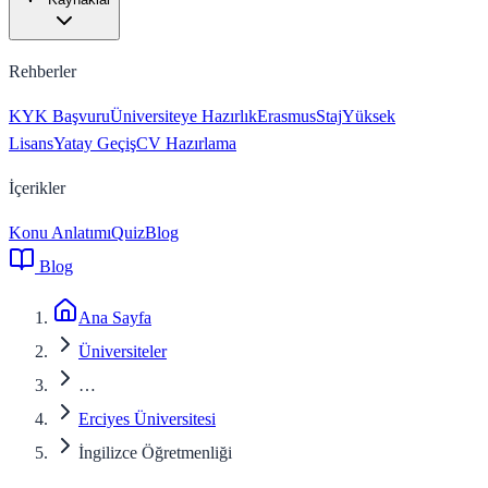
Rehberler
KYK Başvuru
Üniversiteye Hazırlık
Erasmus
Staj
Yüksek
Lisans
Yatay Geçiş
CV Hazırlama
İçerikler
Konu Anlatımı
Quiz
Blog
Blog
Ana Sayfa
Üniversiteler
…
Erciyes Üniversitesi
İngilizce Öğretmenliği