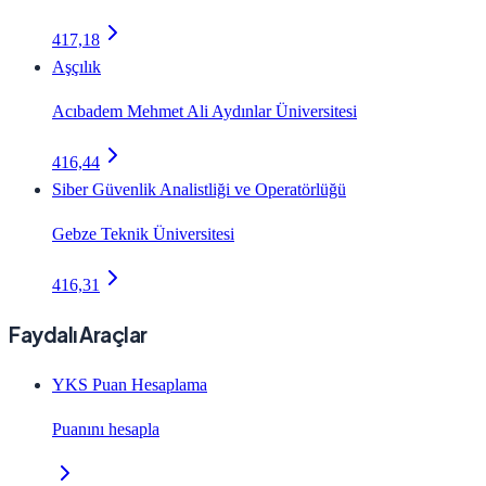
417,18
Aşçılık
Acıbadem Mehmet Ali Aydınlar Üniversitesi
416,44
Siber Güvenlik Analistliği ve Operatörlüğü
Gebze Teknik Üniversitesi
416,31
Faydalı Araçlar
YKS Puan Hesaplama
Puanını hesapla