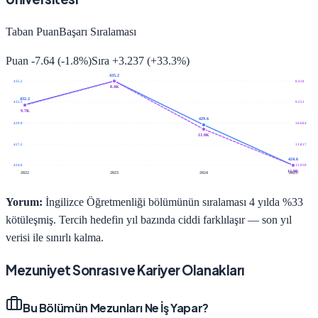
Taban Puan
Başarı Sıralaması
Puan
-7.64
(
-1.8
%)
Sıra
+
3.237
(
+
33.3
%)
435.2
435.2
8.418
8.4K
432.2
432.5
9.551
9.7K
429.6
429.9
10.684
11.0K
427.2
11.817
424.6
424.6
12.950
12.9K
2022
2023
2024
2025
Yorum:
İngilizce Öğretmenliği bölümünün sıralaması 4 yılda %33
kötüleşmiş. Tercih hedefin yıl bazında ciddi farklılaşır — son yıl
verisi ile sınırlı kalma.
Mezuniyet Sonrası ve Kariyer Olanakları
Bu Bölümün Mezunları Ne İş Yapar?