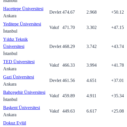
İstanbul
Hacettepe Üniversitesi
Devlet
474.67
2.968
+
50.12
Ankara
Yeditepe Üniversitesi
Vakıf
471.70
3.302
+
47.15
İstanbul
Yıldız Teknik
Üniversitesi
Devlet
468.29
3.742
+
43.74
İstanbul
TED Üniversitesi
Vakıf
466.33
3.994
+
41.78
Ankara
Gazi Üniversitesi
Devlet
461.56
4.651
+
37.01
Ankara
Bahçeşehir Üniversitesi
Vakıf
459.89
4.911
+
35.34
İstanbul
Başkent Üniversitesi
Vakıf
449.63
6.617
+
25.08
Ankara
Dokuz Eylül