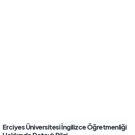
Erciyes Üniversitesi
İngilizce Öğretmenliği