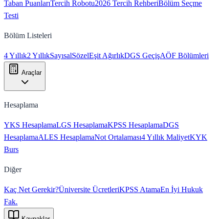
Taban Puanları
Tercih Robotu
2026 Tercih Rehberi
Bölüm Seçme
Testi
Bölüm Listeleri
4 Yıllık
2 Yıllık
Sayısal
Sözel
Eşit Ağırlık
DGS Geçiş
AÖF Bölümleri
Araçlar
Hesaplama
YKS Hesaplama
LGS Hesaplama
KPSS Hesaplama
DGS
Hesaplama
ALES Hesaplama
Not Ortalaması
4 Yıllık Maliyet
KYK
Burs
Diğer
Kaç Net Gerekir?
Üniversite Ücretleri
KPSS Atama
En İyi Hukuk
Fak.
Kaynaklar