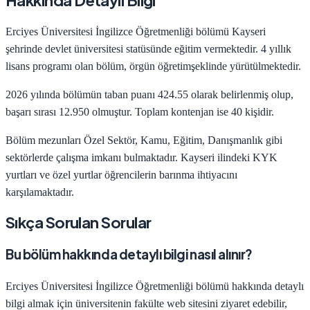
Hakkında Detaylı Bilgi
Erciyes Üniversitesi
İngilizce Öğretmenliği
bölümü
Kayseri
şehrinde
devlet
üniversitesi statüsünde eğitim vermektedir.
4
yıllık
lisans programı olan bölüm,
örgün öğretim
şeklinde yürütülmektedir.
2026
yılında bölümün taban puanı
424.55
olarak belirlenmiş olup,
başarı sırası
12.950
olmuştur. Toplam kontenjan ise
40
kişidir.
Bölüm mezunları
Özel Sektör, Kamu, Eğitim, Danışmanlık
gibi
sektörlerde çalışma imkanı bulmaktadır.
Kayseri
ilindeki KYK
yurtları ve özel yurtlar öğrencilerin barınma ihtiyacını
karşılamaktadır.
Sıkça Sorulan Sorular
Bu bölüm hakkında detaylı bilgi nasıl alınır?
Erciyes Üniversitesi
İngilizce Öğretmenliği
bölümü hakkında detaylı
bilgi almak için üniversitenin fakülte web sitesini ziyaret edebilir,