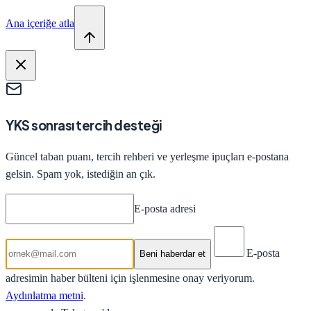
Ana içeriğe atla
YKS sonrası tercih desteği
Güncel taban puanı, tercih rehberi ve yerleşme ipuçları e-postana
gelsin. Spam yok, istediğin an çık.
E-posta adresi
E-posta
Beni haberdar et
adresimin haber bülteni için işlenmesine onay veriyorum.
Aydınlatma metni
.