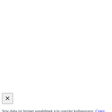
Size daha iyi hizmet sunabilmek için çerezler kullanıyoruz.
Çerez