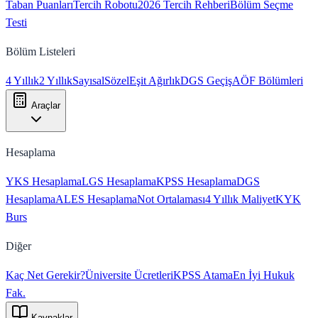
Taban Puanları
Tercih Robotu
2026 Tercih Rehberi
Bölüm Seçme
Testi
Bölüm Listeleri
4 Yıllık
2 Yıllık
Sayısal
Sözel
Eşit Ağırlık
DGS Geçiş
AÖF Bölümleri
Araçlar
Hesaplama
YKS Hesaplama
LGS Hesaplama
KPSS Hesaplama
DGS
Hesaplama
ALES Hesaplama
Not Ortalaması
4 Yıllık Maliyet
KYK
Burs
Diğer
Kaç Net Gerekir?
Üniversite Ücretleri
KPSS Atama
En İyi Hukuk
Fak.
Kaynaklar