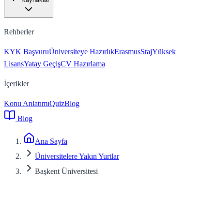
Rehberler
KYK Başvuru
Üniversiteye Hazırlık
Erasmus
Staj
Yüksek
Lisans
Yatay Geçiş
CV Hazırlama
İçerikler
Konu Anlatımı
Quiz
Blog
Blog
Ana Sayfa
Üniversitelere Yakın Yurtlar
Başkent Üniversitesi