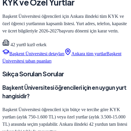
KYK ve Özel Yurtlar
Başkent Üniversitesi
öğrencileri için
Ankara
ilindeki tüm KYK ve
özel öğrenci yurtlarının kapsamlı listesi. Yurt adres, telefon, kapasite
ve ücret bilgileriyle
2026-2027
başvuru dönemi için karar verin.
42
yurt
0
kız
0
erkek
Başkent Üniversitesi
detayları
Ankara
tüm yurtlar
Başkent
Üniversitesi
taban puanları
Sıkça Sorulan Sorular
Başkent Üniversitesi öğrencileri için en uygun yurt
hangisidir?
Başkent Üniversitesi öğrencileri için bütçe ve tercihe göre KYK
yurtları (aylık 750-1.600 TL) veya özel yurtlar (aylık 3.500-15.000
TL) arasında seçim yapılabilir. Ankara ilindeki 42 yurdun tam listesi