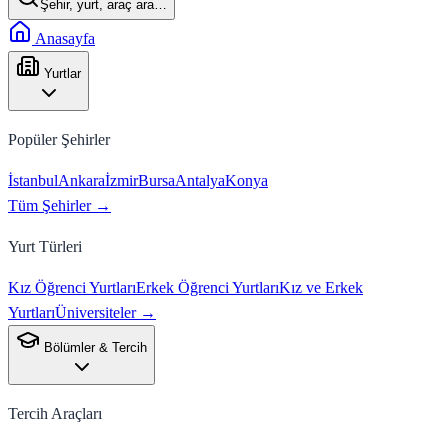
Şehir, yurt, araç ara…
Anasayfa
Yurtlar
Popüler Şehirler
İstanbul
Ankara
İzmir
Bursa
Antalya
Konya
Tüm Şehirler →
Yurt Türleri
Kız Öğrenci Yurtları
Erkek Öğrenci Yurtları
Kız ve Erkek
Yurtları
Üniversiteler →
Bölümler & Tercih
Tercih Araçları