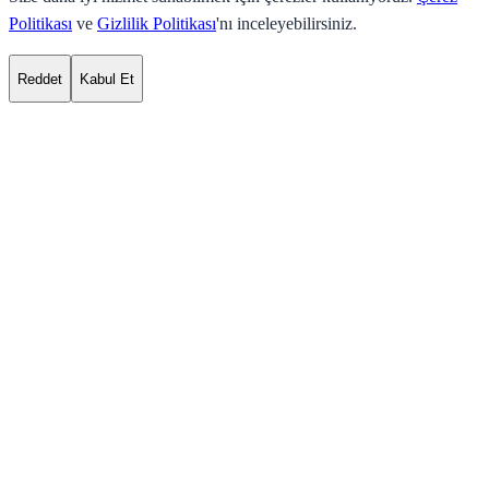
Politikası
ve
Gizlilik Politikası
'nı inceleyebilirsiniz.
Reddet
Kabul Et