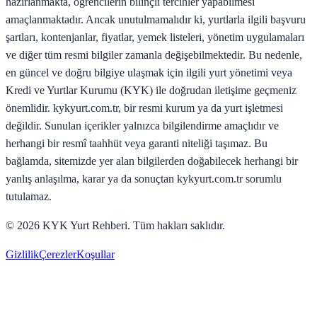
hazırlanmakta, öğrencilerin bilinçli tercihler yapabilmesi
amaçlanmaktadır. Ancak unutulmamalıdır ki, yurtlarla ilgili başvuru
şartları, kontenjanlar, fiyatlar, yemek listeleri, yönetim uygulamaları
ve diğer tüm resmi bilgiler zamanla değişebilmektedir. Bu nedenle,
en güncel ve doğru bilgiye ulaşmak için ilgili yurt yönetimi veya
Kredi ve Yurtlar Kurumu (KYK) ile doğrudan iletişime geçmeniz
önemlidir. kykyurt.com.tr, bir resmi kurum ya da yurt işletmesi
değildir. Sunulan içerikler yalnızca bilgilendirme amaçlıdır ve
herhangi bir resmî taahhüt veya garanti niteliği taşımaz. Bu
bağlamda, sitemizde yer alan bilgilerden doğabilecek herhangi bir
yanlış anlaşılma, karar ya da sonuçtan kykyurt.com.tr sorumlu
tutulamaz.
©
2026
KYK Yurt Rehberi. Tüm hakları saklıdır.
Gizlilik
Çerezler
Koşullar