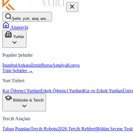
Şehir, yurt, araç ara…
Anasayfa
Yurtlar
Popüler Şehirler
İstanbul
Ankara
İzmir
Bursa
Antalya
Konya
Tüm Şehirler →
Yurt Türleri
Kız Öğrenci Yurtları
Erkek Öğrenci Yurtları
Kız ve Erkek Yurtları
Ünive
Bölümler & Tercih
Tercih Araçları
Taban Puanları
Tercih Robotu
2026 Tercih Rehberi
Bölüm Seçme Testi