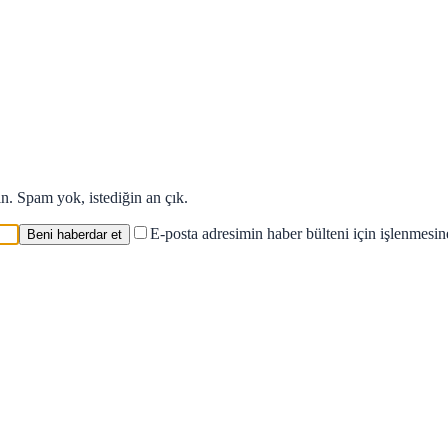
in. Spam yok, istediğin an çık.
E-posta adresimin haber bülteni için işlenmesi
Beni haberdar et