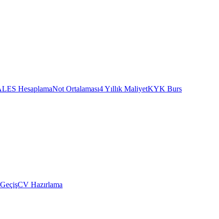
ALES Hesaplama
Not Ortalaması
4 Yıllık Maliyet
KYK Burs
 Geçiş
CV Hazırlama