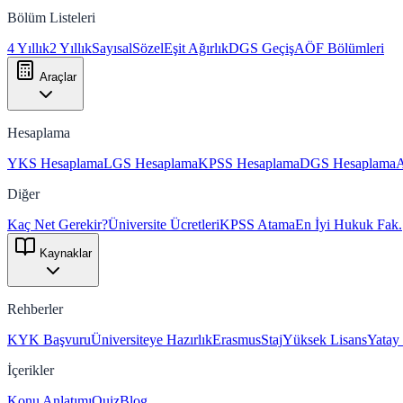
Bölüm Listeleri
4 Yıllık
2 Yıllık
Sayısal
Sözel
Eşit Ağırlık
DGS Geçiş
AÖF Bölümleri
Araçlar
Hesaplama
YKS Hesaplama
LGS Hesaplama
KPSS Hesaplama
DGS Hesaplama
Diğer
Kaç Net Gerekir?
Üniversite Ücretleri
KPSS Atama
En İyi Hukuk Fak.
Kaynaklar
Rehberler
KYK Başvuru
Üniversiteye Hazırlık
Erasmus
Staj
Yüksek Lisans
Yatay
İçerikler
Konu Anlatımı
Quiz
Blog