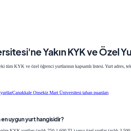
rsitesi
'ne Yakın KYK ve Özel Yu
eki tüm KYK ve özel öğrenci yurtlarının kapsamlı listesi. Yurt adres, tel
yurtlar
Çanakkale Onsekiz Mart Üniversitesi
taban puanları
 en uygun yurt hangisidir?
 göre KYK yurtları (aylık 750-1.600 TL) veya özel yurtlar (aylık 3.500