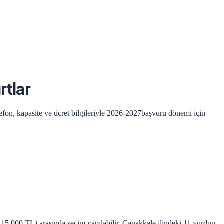
rtlar
efon, kapasite ve ücret bilgileriyle
2026-2027
başvuru dönemi için
-15.000 TL) arasında seçim yapılabilir. Çanakkale ilindeki 11 yurdun