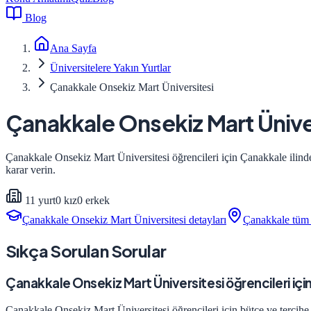
Blog
Ana Sayfa
Üniversitelere Yakın Yurtlar
Çanakkale Onsekiz Mart Üniversitesi
Çanakkale Onsekiz Mart Ünive
Çanakkale Onsekiz Mart Üniversitesi
öğrencileri için
Çanakkale
ilind
karar verin.
11
yurt
0
kız
0
erkek
Çanakkale Onsekiz Mart Üniversitesi
detayları
Çanakkale
tüm 
Sıkça Sorulan Sorular
Çanakkale Onsekiz Mart Üniversitesi öğrencileri için
Çanakkale Onsekiz Mart Üniversitesi öğrencileri için bütçe ve tercihe