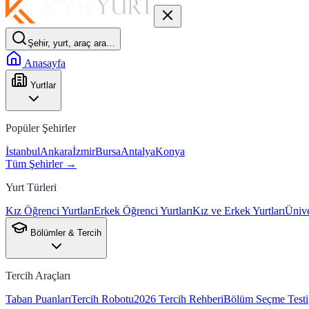
Şehir, yurt, araç ara…
Anasayfa
Yurtlar
Popüler Şehirler
İstanbul
Ankara
İzmir
Bursa
Antalya
Konya
Tüm Şehirler →
Yurt Türleri
Kız Öğrenci Yurtları
Erkek Öğrenci Yurtları
Kız ve Erkek Yurtları
Ünive
Bölümler & Tercih
Tercih Araçları
Taban Puanları
Tercih Robotu
2026 Tercih Rehberi
Bölüm Seçme Testi