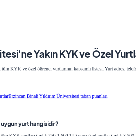
itesi
'ne Yakın KYK ve Özel Yurtl
 tüm KYK ve özel öğrenci yurtlarının kapsamlı listesi. Yurt adres, telefo
rtlar
Erzincan Binali Yıldırım Üniversitesi
taban puanları
en uygun yurt hangisidir?
e göre KYK yurtları (aylık 750-1.600 TL) veya özel yurtlar (aylık 3.500