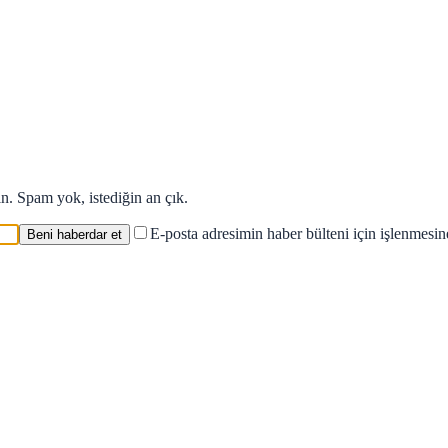
in. Spam yok, istediğin an çık.
E-posta adresimin haber bülteni için işlenmesi
Beni haberdar et