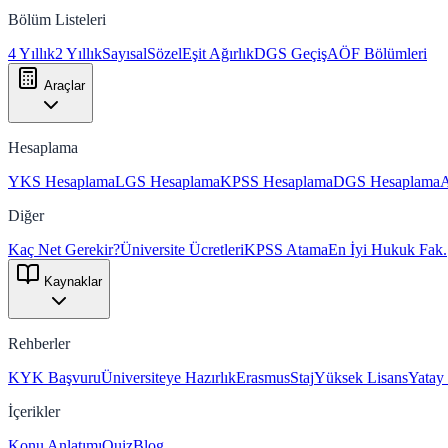
Bölüm Listeleri
4 Yıllık
2 Yıllık
Sayısal
Sözel
Eşit Ağırlık
DGS Geçiş
AÖF Bölümleri
Araçlar
Hesaplama
YKS Hesaplama
LGS Hesaplama
KPSS Hesaplama
DGS Hesaplama
Diğer
Kaç Net Gerekir?
Üniversite Ücretleri
KPSS Atama
En İyi Hukuk Fak.
Kaynaklar
Rehberler
KYK Başvuru
Üniversiteye Hazırlık
Erasmus
Staj
Yüksek Lisans
Yatay
İçerikler
Konu Anlatımı
Quiz
Blog