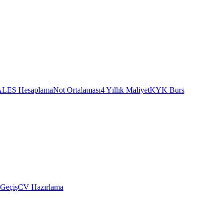
ALES Hesaplama
Not Ortalaması
4 Yıllık Maliyet
KYK Burs
 Geçiş
CV Hazırlama