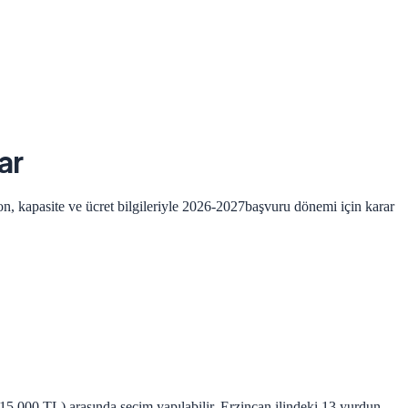
ar
n, kapasite ve ücret bilgileriyle
2026-2027
başvuru dönemi için karar
-15.000 TL) arasında seçim yapılabilir. Erzincan ilindeki 13 yurdun