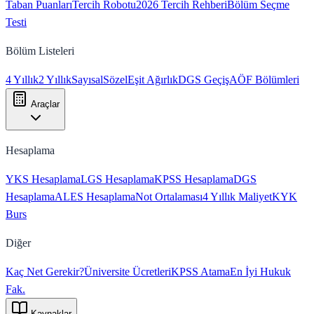
Taban Puanları
Tercih Robotu
2026 Tercih Rehberi
Bölüm Seçme
Testi
Bölüm Listeleri
4 Yıllık
2 Yıllık
Sayısal
Sözel
Eşit Ağırlık
DGS Geçiş
AÖF Bölümleri
Araçlar
Hesaplama
YKS Hesaplama
LGS Hesaplama
KPSS Hesaplama
DGS
Hesaplama
ALES Hesaplama
Not Ortalaması
4 Yıllık Maliyet
KYK
Burs
Diğer
Kaç Net Gerekir?
Üniversite Ücretleri
KPSS Atama
En İyi Hukuk
Fak.
Kaynaklar