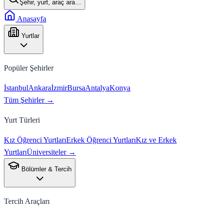
Şehir, yurt, araç ara…
Anasayfa
Yurtlar
Popüler Şehirler
İstanbul
Ankara
İzmir
Bursa
Antalya
Konya
Tüm Şehirler →
Yurt Türleri
Kız Öğrenci Yurtları
Erkek Öğrenci Yurtları
Kız ve Erkek
Yurtları
Üniversiteler →
Bölümler & Tercih
Tercih Araçları