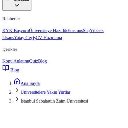
Rehberler
KYK Başvuru
Üniversiteye Hazırlık
Erasmus
Staj
Yüksek
Lisans
Yatay Geçiş
CV Hazırlama
İçerikler
Konu Anlatımı
Quiz
Blog
Blog
Ana Sayfa
Üniversitelere Yakın Yurtlar
İstanbul Sabahattin Zaim Üniversitesi