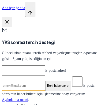
Ana içeriğe atla
YKS sonrası tercih desteği
Güncel taban puanı, tercih rehberi ve yerleşme ipuçları e-postana
gelsin. Spam yok, istediğin an çık.
E-posta adresi
E-posta
Beni haberdar et
adresimin haber bülteni için işlenmesine onay veriyorum.
Aydınlatma metni
.