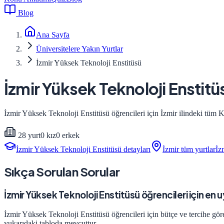
Blog
Ana Sayfa
Üniversitelere Yakın Yurtlar
İzmir Yüksek Teknoloji Enstitüsü
İzmir Yüksek Teknoloji Enstitü
İzmir Yüksek Teknoloji Enstitüsü
öğrencileri için
İzmir
ilindeki tüm KY
28
yurt
0
kız
0
erkek
İzmir Yüksek Teknoloji Enstitüsü
detayları
İzmir
tüm yurtlar
İz
Sıkça Sorulan Sorular
İzmir Yüksek Teknoloji Enstitüsü öğrencileri için en 
İzmir Yüksek Teknoloji Enstitüsü öğrencileri için bütçe ve tercihe gör
yukarıdaki tabloda mevcuttur.