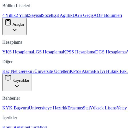
Bölüm Listeleri
4 Yıllık
2 Yıllık
Sayısal
Sözel
Eşit Ağırlık
DGS Geçiş
AÖF Bölümleri
Araçlar
Hesaplama
YKS Hesaplama
LGS Hesaplama
KPSS Hesaplama
DGS Hesaplama
Diğer
Kaç Net Gerekir?
Üniversite Ücretleri
KPSS Atama
En İyi Hukuk Fak.
Kaynaklar
Rehberler
KYK Başvuru
Üniversiteye Hazırlık
Erasmus
Staj
Yüksek Lisans
Yatay
İçerikler
Konu Anlatımı
Quiz
Blog