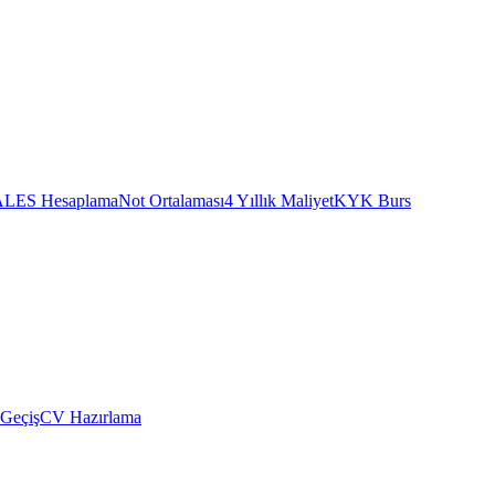
ALES Hesaplama
Not Ortalaması
4 Yıllık Maliyet
KYK Burs
 Geçiş
CV Hazırlama