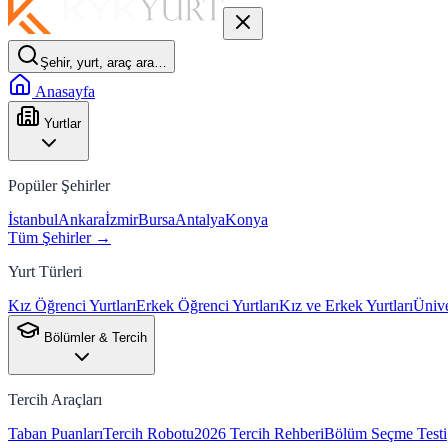
Şehir, yurt, araç ara…
Anasayfa
Yurtlar
Popüler Şehirler
İstanbul
Ankara
İzmir
Bursa
Antalya
Konya
Tüm Şehirler →
Yurt Türleri
Kız Öğrenci Yurtları
Erkek Öğrenci Yurtları
Kız ve Erkek Yurtları
Ünive
Bölümler & Tercih
Tercih Araçları
Taban Puanları
Tercih Robotu
2026 Tercih Rehberi
Bölüm Seçme Testi