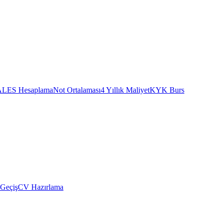
ALES Hesaplama
Not Ortalaması
4 Yıllık Maliyet
KYK Burs
 Geçiş
CV Hazırlama