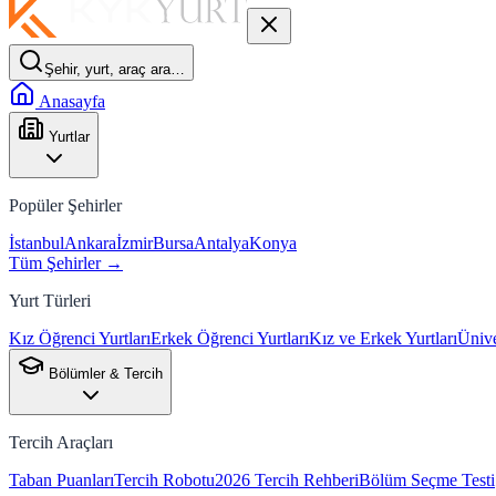
Şehir, yurt, araç ara…
Anasayfa
Yurtlar
Popüler Şehirler
İstanbul
Ankara
İzmir
Bursa
Antalya
Konya
Tüm Şehirler →
Yurt Türleri
Kız Öğrenci Yurtları
Erkek Öğrenci Yurtları
Kız ve Erkek Yurtları
Ünive
Bölümler & Tercih
Tercih Araçları
Taban Puanları
Tercih Robotu
2026 Tercih Rehberi
Bölüm Seçme Testi