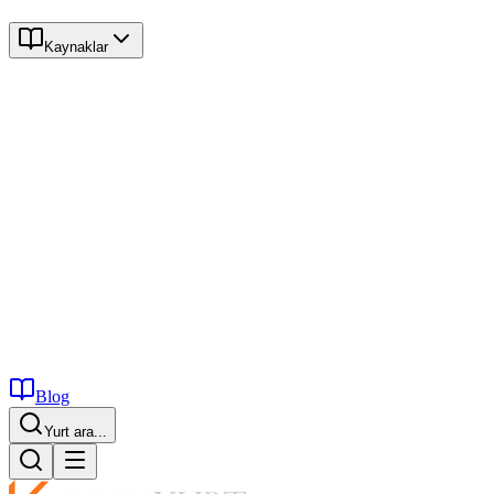
Kaynaklar
Blog
Üniversite ara...