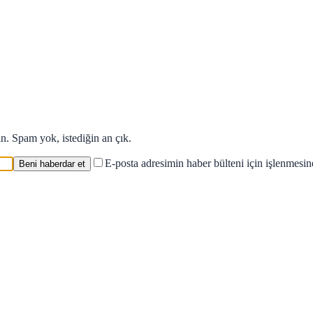
in. Spam yok, istediğin an çık.
E-posta adresimin haber bülteni için işlenmesi
Beni haberdar et