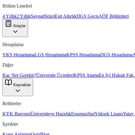
Bölüm Listeleri
4 Yıllık
2 Yıllık
Sayısal
Sözel
Eşit Ağırlık
DGS Geçiş
AÖF Bölümleri
Araçlar
Hesaplama
YKS Hesaplama
LGS Hesaplama
KPSS Hesaplama
DGS Hesaplama
Diğer
Kaç Net Gerekir?
Üniversite Ücretleri
KPSS Atama
En İyi Hukuk Fak.
Kaynaklar
Rehberler
KYK Başvuru
Üniversiteye Hazırlık
Erasmus
Staj
Yüksek Lisans
Yatay
İçerikler
Konu Anlatımı
Quiz
Blog