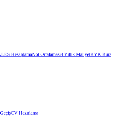
ALES Hesaplama
Not Ortalaması
4 Yıllık Maliyet
KYK Burs
 Geçiş
CV Hazırlama