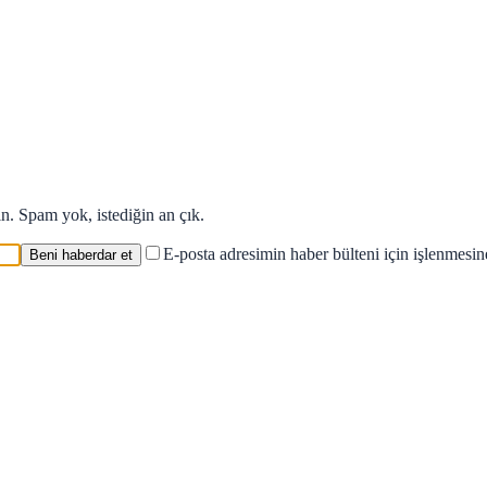
in. Spam yok, istediğin an çık.
E-posta adresimin haber bülteni için işlenmesi
Beni haberdar et