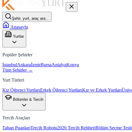
Şehir, yurt, araç ara…
Anasayfa
Yurtlar
Popüler Şehirler
İstanbul
Ankara
İzmir
Bursa
Antalya
Konya
Tüm Şehirler →
Yurt Türleri
Kız Öğrenci Yurtları
Erkek Öğrenci Yurtları
Kız ve Erkek Yurtları
Ünive
Bölümler & Tercih
Tercih Araçları
Taban Puanları
Tercih Robotu
2026 Tercih Rehberi
Bölüm Seçme Testi