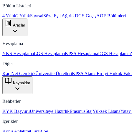
Bölüm Listeleri
4 Yıllık
2 Yıllık
Sayısal
Sözel
Eşit Ağırlık
DGS Geçiş
AÖF Bölümleri
Araçlar
Hesaplama
YKS Hesaplama
LGS Hesaplama
KPSS Hesaplama
DGS Hesaplama
Diğer
Kaç Net Gerekir?
Üniversite Ücretleri
KPSS Atama
En İyi Hukuk Fak.
Kaynaklar
Rehberler
KYK Başvuru
Üniversiteye Hazırlık
Erasmus
Staj
Yüksek Lisans
Yatay
İçerikler
Konu Anlatımı
Quiz
Blog