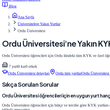
Blog
Ana Sayfa
Üniversitelere Yakın Yurtlar
Ordu Üniversitesi
Ordu Üniversitesi
'ne Yakın KY
Ordu Üniversitesi
öğrencileri için
Ordu
ilindeki tüm KYK ve özel öğrenc
7
yurt
0
kız
0
erkek
Ordu Üniversitesi
detayları
Ordu
tüm yurtlar
Ordu Üniversitesi
Sıkça Sorulan Sorular
Ordu Üniversitesi öğrencileri için en uygun yurt hang
Ordu Üniversitesi öğrencileri için bütçe ve tercihe göre KYK yurtları 
tabloda mevcuttur.