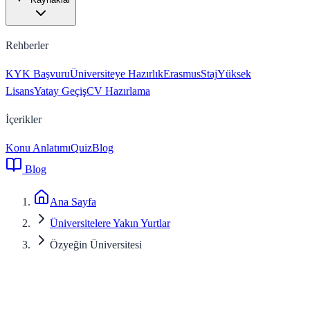
Rehberler
KYK Başvuru
Üniversiteye Hazırlık
Erasmus
Staj
Yüksek
Lisans
Yatay Geçiş
CV Hazırlama
İçerikler
Konu Anlatımı
Quiz
Blog
Blog
Ana Sayfa
Üniversitelere Yakın Yurtlar
Özyeğin Üniversitesi