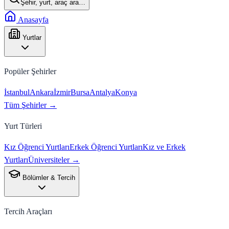
Şehir, yurt, araç ara…
Anasayfa
Yurtlar
Popüler Şehirler
İstanbul
Ankara
İzmir
Bursa
Antalya
Konya
Tüm Şehirler →
Yurt Türleri
Kız Öğrenci Yurtları
Erkek Öğrenci Yurtları
Kız ve Erkek
Yurtları
Üniversiteler →
Bölümler & Tercih
Tercih Araçları