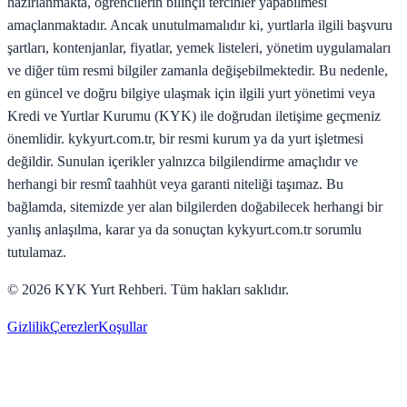
hazırlanmakta, öğrencilerin bilinçli tercihler yapabilmesi
amaçlanmaktadır. Ancak unutulmamalıdır ki, yurtlarla ilgili başvuru
şartları, kontenjanlar, fiyatlar, yemek listeleri, yönetim uygulamaları
ve diğer tüm resmi bilgiler zamanla değişebilmektedir. Bu nedenle,
en güncel ve doğru bilgiye ulaşmak için ilgili yurt yönetimi veya
Kredi ve Yurtlar Kurumu (KYK) ile doğrudan iletişime geçmeniz
önemlidir. kykyurt.com.tr, bir resmi kurum ya da yurt işletmesi
değildir. Sunulan içerikler yalnızca bilgilendirme amaçlıdır ve
herhangi bir resmî taahhüt veya garanti niteliği taşımaz. Bu
bağlamda, sitemizde yer alan bilgilerden doğabilecek herhangi bir
yanlış anlaşılma, karar ya da sonuçtan kykyurt.com.tr sorumlu
tutulamaz.
©
2026
KYK Yurt Rehberi. Tüm hakları saklıdır.
Gizlilik
Çerezler
Koşullar