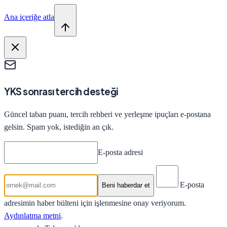
Ana içeriğe atla
YKS sonrası tercih desteği
Güncel taban puanı, tercih rehberi ve yerleşme ipuçları e-postana
gelsin. Spam yok, istediğin an çık.
E-posta adresi
E-posta
Beni haberdar et
adresimin haber bülteni için işlenmesine onay veriyorum.
Aydınlatma metni
.