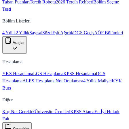
Taban Puanları
Tercih Robotu
2026 Tercih Rehberi
Bölüm Seçme
Testi
Bölüm Listeleri
4 Yıllık
2 Yıllık
Sayısal
Sözel
Eşit Ağırlık
DGS Geçiş
AÖF Bölümleri
Araçlar
Hesaplama
YKS Hesaplama
LGS Hesaplama
KPSS Hesaplama
DGS
Hesaplama
ALES Hesaplama
Not Ortalaması
4 Yıllık Maliyet
KYK
Burs
Diğer
Kaç Net Gerekir?
Üniversite Ücretleri
KPSS Atama
En İyi Hukuk
Fak.
Kaynaklar