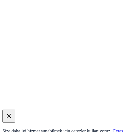
Size daha iyi hizmet sunabilmek için çerezler kullanıyoruz.
Çerez