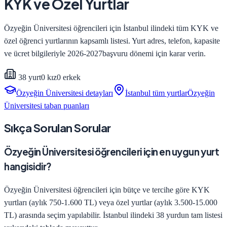
KYK ve Özel Yurtlar
Özyeğin Üniversitesi
öğrencileri için
İstanbul
ilindeki tüm KYK ve
özel öğrenci yurtlarının kapsamlı listesi. Yurt adres, telefon, kapasite
ve ücret bilgileriyle
2026-2027
başvuru dönemi için karar verin.
38
yurt
0
kız
0
erkek
Özyeğin Üniversitesi
detayları
İstanbul
tüm yurtlar
Özyeğin
Üniversitesi
taban puanları
Sıkça Sorulan Sorular
Özyeğin Üniversitesi öğrencileri için en uygun yurt
hangisidir?
Özyeğin Üniversitesi öğrencileri için bütçe ve tercihe göre KYK
yurtları (aylık 750-1.600 TL) veya özel yurtlar (aylık 3.500-15.000
TL) arasında seçim yapılabilir. İstanbul ilindeki 38 yurdun tam listesi