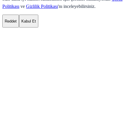
Politikası
ve
Gizlilik Politikası
'nı inceleyebilirsiniz.
Reddet
Kabul Et