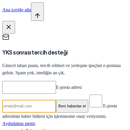
Ana içeriğe atla
YKS sonrası tercih desteği
Güncel taban puanı, tercih rehberi ve yerleşme ipuçları e-postana
gelsin. Spam yok, istediğin an çık.
E-posta adresi
E-posta
Beni haberdar et
adresimin haber bülteni için işlenmesine onay veriyorum.
Aydınlatma metni
.