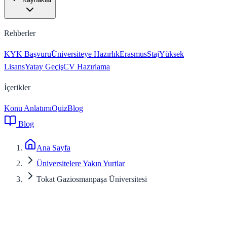
Rehberler
KYK Başvuru
Üniversiteye Hazırlık
Erasmus
Staj
Yüksek
Lisans
Yatay Geçiş
CV Hazırlama
İçerikler
Konu Anlatımı
Quiz
Blog
Blog
Ana Sayfa
Üniversitelere Yakın Yurtlar
Tokat Gaziosmanpaşa Üniversitesi