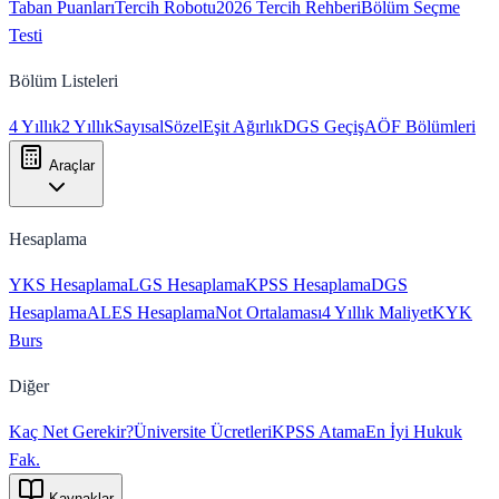
Taban Puanları
Tercih Robotu
2026 Tercih Rehberi
Bölüm Seçme
Testi
Bölüm Listeleri
4 Yıllık
2 Yıllık
Sayısal
Sözel
Eşit Ağırlık
DGS Geçiş
AÖF Bölümleri
Araçlar
Hesaplama
YKS Hesaplama
LGS Hesaplama
KPSS Hesaplama
DGS
Hesaplama
ALES Hesaplama
Not Ortalaması
4 Yıllık Maliyet
KYK
Burs
Diğer
Kaç Net Gerekir?
Üniversite Ücretleri
KPSS Atama
En İyi Hukuk
Fak.
Kaynaklar