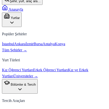
Şehir, yurt, araç ara…
Anasayfa
Yurtlar
Popüler Şehirler
İstanbul
Ankara
İzmir
Bursa
Antalya
Konya
Tüm Şehirler →
Yurt Türleri
Kız Öğrenci Yurtları
Erkek Öğrenci Yurtları
Kız ve Erkek
Yurtları
Üniversiteler →
Bölümler & Tercih
Tercih Araçları