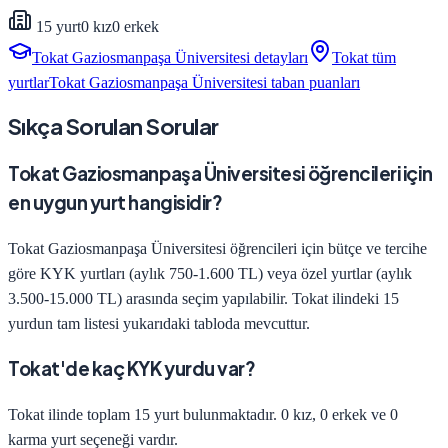
15
yurt
0
kız
0
erkek
Tokat Gaziosmanpaşa Üniversitesi
detayları
Tokat
tüm
yurtlar
Tokat Gaziosmanpaşa Üniversitesi
taban puanları
Sıkça Sorulan Sorular
Tokat Gaziosmanpaşa Üniversitesi öğrencileri için
en uygun yurt hangisidir?
Tokat Gaziosmanpaşa Üniversitesi öğrencileri için bütçe ve tercihe
göre KYK yurtları (aylık 750-1.600 TL) veya özel yurtlar (aylık
3.500-15.000 TL) arasında seçim yapılabilir. Tokat ilindeki 15
yurdun tam listesi yukarıdaki tabloda mevcuttur.
Tokat'de kaç KYK yurdu var?
Tokat ilinde toplam 15 yurt bulunmaktadır. 0 kız, 0 erkek ve 0
karma yurt seçeneği vardır.