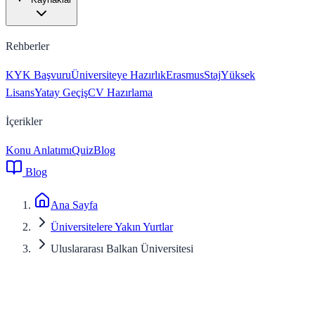
Rehberler
KYK Başvuru
Üniversiteye Hazırlık
Erasmus
Staj
Yüksek
Lisans
Yatay Geçiş
CV Hazırlama
İçerikler
Konu Anlatımı
Quiz
Blog
Blog
Ana Sayfa
Üniversitelere Yakın Yurtlar
Uluslararası Balkan Üniversitesi