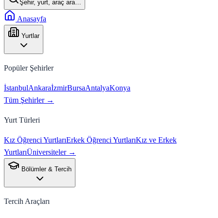
Şehir, yurt, araç ara…
Anasayfa
Yurtlar
Popüler Şehirler
İstanbul
Ankara
İzmir
Bursa
Antalya
Konya
Tüm Şehirler →
Yurt Türleri
Kız Öğrenci Yurtları
Erkek Öğrenci Yurtları
Kız ve Erkek
Yurtları
Üniversiteler →
Bölümler & Tercih
Tercih Araçları