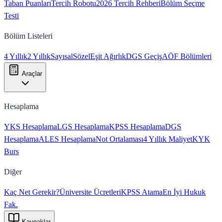
Taban Puanları
Tercih Robotu
2026 Tercih Rehberi
Bölüm Seçme
Testi
Bölüm Listeleri
4 Yıllık
2 Yıllık
Sayısal
Sözel
Eşit Ağırlık
DGS Geçiş
AÖF Bölümleri
Araçlar
Hesaplama
YKS Hesaplama
LGS Hesaplama
KPSS Hesaplama
DGS
Hesaplama
ALES Hesaplama
Not Ortalaması
4 Yıllık Maliyet
KYK
Burs
Diğer
Kaç Net Gerekir?
Üniversite Ücretleri
KPSS Atama
En İyi Hukuk
Fak.
Kaynaklar