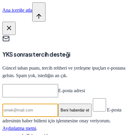
Ana içeriğe atla
YKS sonrası tercih desteği
Güncel taban puanı, tercih rehberi ve yerleşme ipuçları e-postana
gelsin. Spam yok, istediğin an çık.
E-posta adresi
E-posta
Beni haberdar et
adresimin haber bülteni için işlenmesine onay veriyorum.
Aydınlatma metni
.