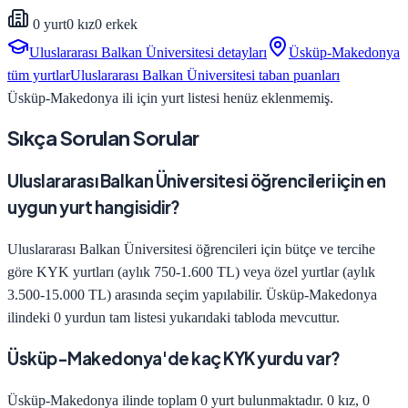
0
yurt
0
kız
0
erkek
Uluslararası Balkan Üniversitesi
detayları
Üsküp-Makedonya
tüm yurtlar
Uluslararası Balkan Üniversitesi
taban puanları
Üsküp-Makedonya
ili için yurt listesi henüz eklenmemiş.
Sıkça Sorulan Sorular
Uluslararası Balkan Üniversitesi öğrencileri için en
uygun yurt hangisidir?
Uluslararası Balkan Üniversitesi öğrencileri için bütçe ve tercihe
göre KYK yurtları (aylık 750-1.600 TL) veya özel yurtlar (aylık
3.500-15.000 TL) arasında seçim yapılabilir. Üsküp-Makedonya
ilindeki 0 yurdun tam listesi yukarıdaki tabloda mevcuttur.
Üsküp-Makedonya'de kaç KYK yurdu var?
Üsküp-Makedonya ilinde toplam 0 yurt bulunmaktadır. 0 kız, 0