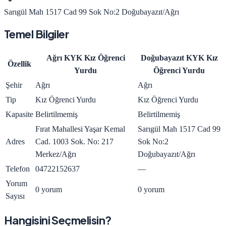
Sarıgül Mah 1517 Cad 99 Sok No:2 Doğubayazıt/Ağrı
Temel Bilgiler
Ağrı KYK Kız Öğrenci
Doğubayazıt KYK Kız
Özellik
Yurdu
Öğrenci Yurdu
Şehir
Ağrı
Ağrı
Tip
Kız Öğrenci Yurdu
Kız Öğrenci Yurdu
Kapasite
Belirtilmemiş
Belirtilmemiş
Fırat Mahallesi Yaşar Kemal
Sarıgül Mah 1517 Cad 99
Adres
Cad. 1003 Sok. No: 217
Sok No:2
Merkez/Ağrı
Doğubayazıt/Ağrı
Telefon
04722152637
—
Yorum
0 yorum
0 yorum
Sayısı
Hangisini Seçmelisin?