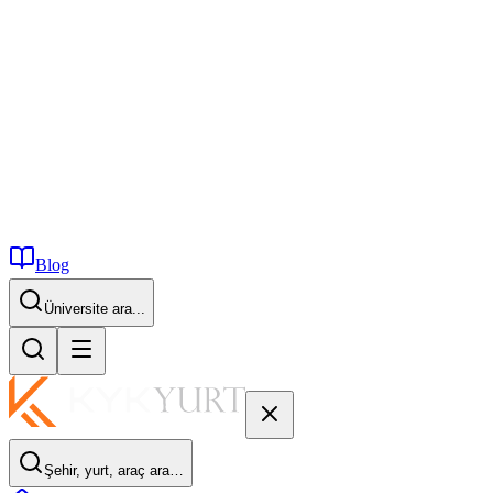
Blog
İstanbul...
Şehir, yurt, araç ara…