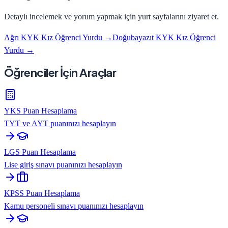
Detaylı incelemek ve yorum yapmak için yurt sayfalarını ziyaret et.
Ağrı KYK Kız Öğrenci Yurdu
→
Doğubayazıt KYK Kız Öğrenci
Yurdu
→
Öğrenciler İçin Araçlar
YKS Puan Hesaplama
TYT ve AYT puanınızı hesaplayın
LGS Puan Hesaplama
Lise giriş sınavı puanınızı hesaplayın
KPSS Puan Hesaplama
Kamu personeli sınavı puanınızı hesaplayın