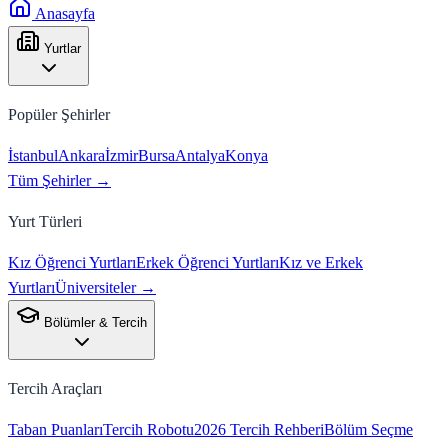
Anasayfa
Yurtlar
Popüler Şehirler
İstanbul
Ankara
İzmir
Bursa
Antalya
Konya
Tüm Şehirler →
Yurt Türleri
Kız Öğrenci Yurtları
Erkek Öğrenci Yurtları
Kız ve Erkek
Yurtları
Üniversiteler →
Bölümler & Tercih
Tercih Araçları
Taban Puanları
Tercih Robotu
2026 Tercih Rehberi
Bölüm Seçme