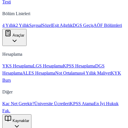
Testi
Bölüm Listeleri
4 Yıllık
2 Yıllık
Sayısal
Sözel
Eşit Ağırlık
DGS Geçiş
AÖF Bölümleri
Araçlar
Hesaplama
YKS Hesaplama
LGS Hesaplama
KPSS Hesaplama
DGS
Hesaplama
ALES Hesaplama
Not Ortalaması
4 Yıllık Maliyet
KYK
Burs
Diğer
Kaç Net Gerekir?
Üniversite Ücretleri
KPSS Atama
En İyi Hukuk
Fak.
Kaynaklar