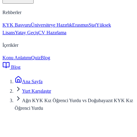
Rehberler
KYK Başvuru
Üniversiteye Hazırlık
Erasmus
Staj
Yüksek
Lisans
Yatay Geçiş
CV Hazırlama
İçerikler
Konu Anlatımı
Quiz
Blog
Blog
Ana Sayfa
Yurt Karşılaştır
Ağrı KYK Kız Öğrenci Yurdu vs Doğubayazıt KYK Kız
Öğrenci Yurdu