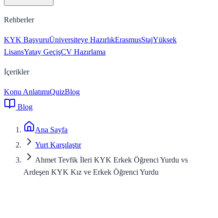
Rehberler
KYK Başvuru
Üniversiteye Hazırlık
Erasmus
Staj
Yüksek
Lisans
Yatay Geçiş
CV Hazırlama
İçerikler
Konu Anlatımı
Quiz
Blog
Blog
Ana Sayfa
Yurt Karşılaştır
Ahmet Tevfik İleri KYK Erkek Öğrenci Yurdu vs
Ardeşen KYK Kız ve Erkek Öğrenci Yurdu