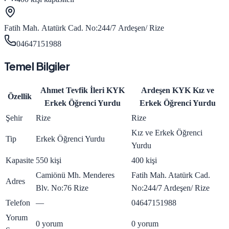
Fatih Mah. Atatürk Cad. No:244/7 Ardeşen/ Rize
04647151988
Temel Bilgiler
Ahmet Tevfik İleri KYK
Ardeşen KYK Kız ve
Özellik
Erkek Öğrenci Yurdu
Erkek Öğrenci Yurdu
Şehir
Rize
Rize
Kız ve Erkek Öğrenci
Tip
Erkek Öğrenci Yurdu
Yurdu
Kapasite
550 kişi
400 kişi
Camiönü Mh. Menderes
Fatih Mah. Atatürk Cad.
Adres
Blv. No:76 Rize
No:244/7 Ardeşen/ Rize
Telefon
—
04647151988
Yorum
0 yorum
0 yorum