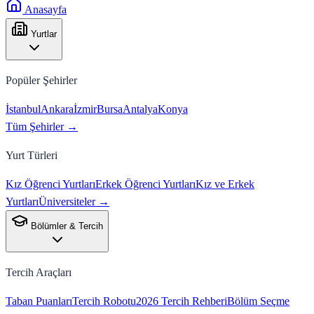
Anasayfa
Yurtlar
Popüler Şehirler
İstanbul
Ankara
İzmir
Bursa
Antalya
Konya
Tüm Şehirler →
Yurt Türleri
Kız Öğrenci Yurtları
Erkek Öğrenci Yurtları
Kız ve Erkek
Yurtları
Üniversiteler →
Bölümler & Tercih
Tercih Araçları
Taban Puanları
Tercih Robotu
2026 Tercih Rehberi
Bölüm Seçme