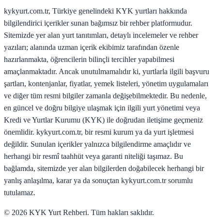
kykyurt.com.tr, Türkiye genelindeki KYK yurtları hakkında
bilgilendirici içerikler sunan bağımsız bir rehber platformudur.
Sitemizde yer alan yurt tanıtımları, detaylı incelemeler ve rehber
yazıları; alanında uzman içerik ekibimiz tarafından özenle
hazırlanmakta, öğrencilerin bilinçli tercihler yapabilmesi
amaçlanmaktadır. Ancak unutulmamalıdır ki, yurtlarla ilgili başvuru
şartları, kontenjanlar, fiyatlar, yemek listeleri, yönetim uygulamaları
ve diğer tüm resmi bilgiler zamanla değişebilmektedir. Bu nedenle,
en güncel ve doğru bilgiye ulaşmak için ilgili yurt yönetimi veya
Kredi ve Yurtlar Kurumu (KYK) ile doğrudan iletişime geçmeniz
önemlidir. kykyurt.com.tr, bir resmi kurum ya da yurt işletmesi
değildir. Sunulan içerikler yalnızca bilgilendirme amaçlıdır ve
herhangi bir resmî taahhüt veya garanti niteliği taşımaz. Bu
bağlamda, sitemizde yer alan bilgilerden doğabilecek herhangi bir
yanlış anlaşılma, karar ya da sonuçtan kykyurt.com.tr sorumlu
tutulamaz.
©
2026
KYK Yurt Rehberi. Tüm hakları saklıdır.