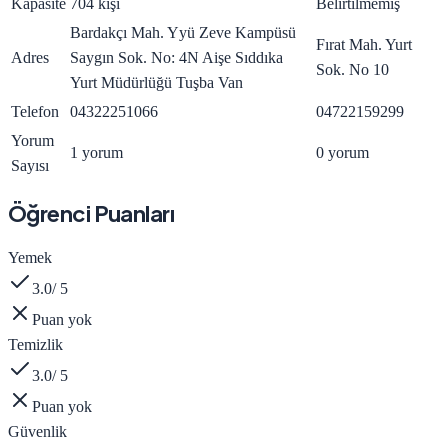
Kapasite
704 kişi
Belirtilmemiş
Bardakçı Mah. Yyü Zeve Kampüsü
Fırat Mah. Yurt
Adres
Saygın Sok. No: 4N Aişe Sıddıka
Sok. No 10
Yurt Müdürlüğü Tuşba Van
Telefon
04322251066
04722159299
Yorum
1 yorum
0 yorum
Sayısı
Öğrenci Puanları
Yemek
3.0
/ 5
Puan yok
Temizlik
3.0
/ 5
Puan yok
Güvenlik