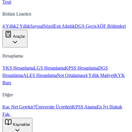
Testi
Bölüm Listeleri
4 Yıllık
2 Yıllık
Sayısal
Sözel
Eşit Ağırlık
DGS Geçiş
AÖF Bölümleri
Araçlar
Hesaplama
YKS Hesaplama
LGS Hesaplama
KPSS Hesaplama
DGS
Hesaplama
ALES Hesaplama
Not Ortalaması
4 Yıllık Maliyet
KYK
Burs
Diğer
Kaç Net Gerekir?
Üniversite Ücretleri
KPSS Atama
En İyi Hukuk
Fak.
Kaynaklar