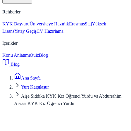
Rehberler
KYK Başvuru
Üniversiteye Hazırlık
Erasmus
Staj
Yüksek
Lisans
Yatay Geçiş
CV Hazırlama
İçerikler
Konu Anlatımı
Quiz
Blog
Blog
Ana Sayfa
Yurt Karşılaştır
Aişe Sıddıka KYK Kız Öğrenci Yurdu vs Abdurrahim
Arvasi KYK Kız Öğrenci Yurdu