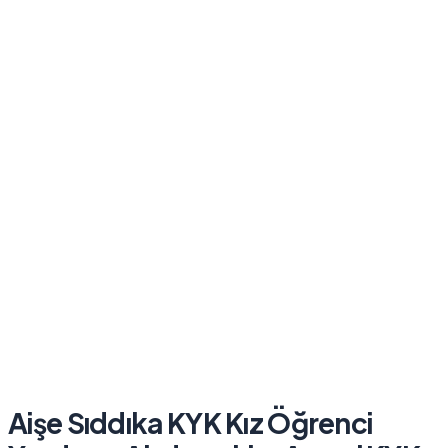
Aişe Sıddıka KYK Kız Öğrenci