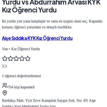
Yurdu
vs
Abdurrahim Arvasi KYK
Kız Öğrenci Yurdu
İki yurdu yan yana karşılaştır ve sana en uygun olanı seç. Kapasite,
konum, öğrenci yorumları ve detaylı özellikler.
Aişe Sıddıka KYK Kız Öğrenci Yurdu
Van
•
Kız Öğrenci Yurdu
3.3
1
öğrenci değerlendirmesi
704
kişi kapasiteli
Bardakçı Mah. Yyü Zeve Kampüsü Saygın Sok. No: 4N Aişe
Sıddıka Yurt Müdürlüğü Tuşba Van