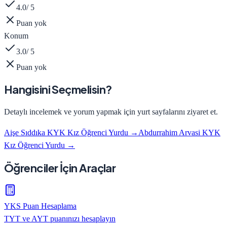
4.0
/ 5
Puan yok
Konum
3.0
/ 5
Puan yok
Hangisini Seçmelisin?
Detaylı incelemek ve yorum yapmak için yurt sayfalarını ziyaret et.
Aişe Sıddıka KYK Kız Öğrenci Yurdu
→
Abdurrahim Arvasi KYK
Kız Öğrenci Yurdu
→
Öğrenciler İçin Araçlar
YKS Puan Hesaplama
TYT ve AYT puanınızı hesaplayın