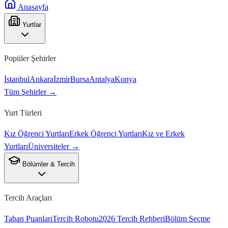
Anasayfa
Yurtlar
Popüler Şehirler
İstanbul
Ankara
İzmir
Bursa
Antalya
Konya
Tüm Şehirler →
Yurt Türleri
Kız Öğrenci Yurtları
Erkek Öğrenci Yurtları
Kız ve Erkek
Yurtları
Üniversiteler →
Bölümler & Tercih
Tercih Araçları
Taban Puanları
Tercih Robotu
2026 Tercih Rehberi
Bölüm Seçme