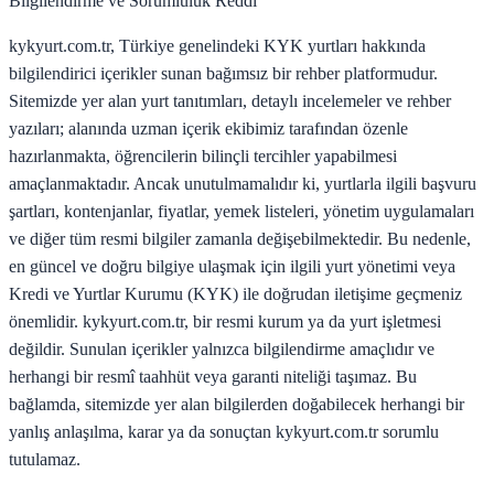
Bilgilendirme ve Sorumluluk Reddi
kykyurt.com.tr, Türkiye genelindeki KYK yurtları hakkında
bilgilendirici içerikler sunan bağımsız bir rehber platformudur.
Sitemizde yer alan yurt tanıtımları, detaylı incelemeler ve rehber
yazıları; alanında uzman içerik ekibimiz tarafından özenle
hazırlanmakta, öğrencilerin bilinçli tercihler yapabilmesi
amaçlanmaktadır. Ancak unutulmamalıdır ki, yurtlarla ilgili başvuru
şartları, kontenjanlar, fiyatlar, yemek listeleri, yönetim uygulamaları
ve diğer tüm resmi bilgiler zamanla değişebilmektedir. Bu nedenle,
en güncel ve doğru bilgiye ulaşmak için ilgili yurt yönetimi veya
Kredi ve Yurtlar Kurumu (KYK) ile doğrudan iletişime geçmeniz
önemlidir. kykyurt.com.tr, bir resmi kurum ya da yurt işletmesi
değildir. Sunulan içerikler yalnızca bilgilendirme amaçlıdır ve
herhangi bir resmî taahhüt veya garanti niteliği taşımaz. Bu
bağlamda, sitemizde yer alan bilgilerden doğabilecek herhangi bir
yanlış anlaşılma, karar ya da sonuçtan kykyurt.com.tr sorumlu
tutulamaz.