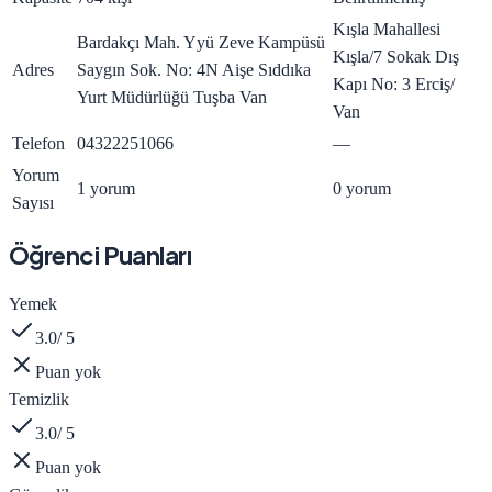
Kışla Mahallesi
Bardakçı Mah. Yyü Zeve Kampüsü
Kışla/7 Sokak Dış
Adres
Saygın Sok. No: 4N Aişe Sıddıka
Kapı No: 3 Erciş/
Yurt Müdürlüğü Tuşba Van
Van
Telefon
04322251066
—
Yorum
1 yorum
0 yorum
Sayısı
Öğrenci Puanları
Yemek
3.0
/ 5
Puan yok
Temizlik
3.0
/ 5
Puan yok