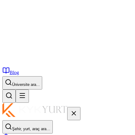
Blog
İstanbul...
Şehir, yurt, araç ara…