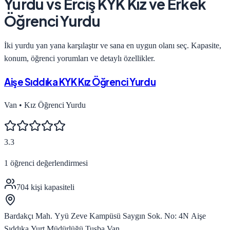
Yurdu
vs
Erciş KYK Kız ve Erkek
Öğrenci Yurdu
İki yurdu yan yana karşılaştır ve sana en uygun olanı seç. Kapasite,
konum, öğrenci yorumları ve detaylı özellikler.
Aişe Sıddıka KYK Kız Öğrenci Yurdu
Van
•
Kız Öğrenci Yurdu
3.3
1
öğrenci değerlendirmesi
704
kişi kapasiteli
Bardakçı Mah. Yyü Zeve Kampüsü Saygın Sok. No: 4N Aişe
Sıddıka Yurt Müdürlüğü Tuşba Van