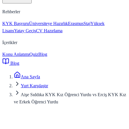
Rehberler
KYK Başvuru
Üniversiteye Hazırlık
Erasmus
Staj
Yüksek
Lisans
Yatay Geçiş
CV Hazırlama
İçerikler
Konu Anlatımı
Quiz
Blog
Blog
Ana Sayfa
Yurt Karşılaştır
Aişe Sıddıka KYK Kız Öğrenci Yurdu vs Erciş KYK Kız
ve Erkek Öğrenci Yurdu