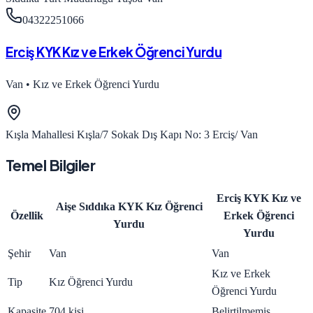
04322251066
Erciş KYK Kız ve Erkek Öğrenci Yurdu
Van
•
Kız ve Erkek Öğrenci Yurdu
Kışla Mahallesi Kışla/7 Sokak Dış Kapı No: 3 Erciş/ Van
Temel Bilgiler
Erciş KYK Kız ve
Aişe Sıddıka KYK Kız Öğrenci
Özellik
Erkek Öğrenci
Yurdu
Yurdu
Şehir
Van
Van
Kız ve Erkek
Tip
Kız Öğrenci Yurdu
Öğrenci Yurdu
Kapasite
704 kişi
Belirtilmemiş