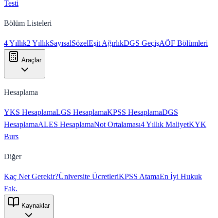
Testi
Bölüm Listeleri
4 Yıllık
2 Yıllık
Sayısal
Sözel
Eşit Ağırlık
DGS Geçiş
AÖF Bölümleri
Araçlar
Hesaplama
YKS Hesaplama
LGS Hesaplama
KPSS Hesaplama
DGS
Hesaplama
ALES Hesaplama
Not Ortalaması
4 Yıllık Maliyet
KYK
Burs
Diğer
Kaç Net Gerekir?
Üniversite Ücretleri
KPSS Atama
En İyi Hukuk
Fak.
Kaynaklar