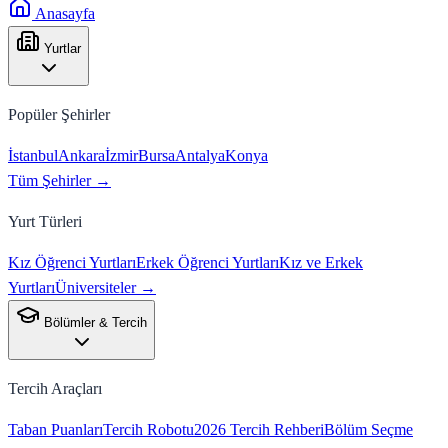
Anasayfa
Yurtlar
Popüler Şehirler
İstanbul
Ankara
İzmir
Bursa
Antalya
Konya
Tüm Şehirler →
Yurt Türleri
Kız Öğrenci Yurtları
Erkek Öğrenci Yurtları
Kız ve Erkek
Yurtları
Üniversiteler →
Bölümler & Tercih
Tercih Araçları
Taban Puanları
Tercih Robotu
2026 Tercih Rehberi
Bölüm Seçme