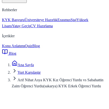
Rehberler
KYK Başvuru
Üniversiteye Hazırlık
Erasmus
Staj
Yüksek
Lisans
Yatay Geçiş
CV Hazırlama
İçerikler
Konu Anlatımı
Quiz
Blog
Blog
Ana Sayfa
Yurt Karşılaştır
Arif Nihat Asya KYK Kız Öğrenci Yurdu vs Sabahattin
Zaim Öğrenci Yurdu(sakarya) KYK Erkek Öğrenci Yurdu