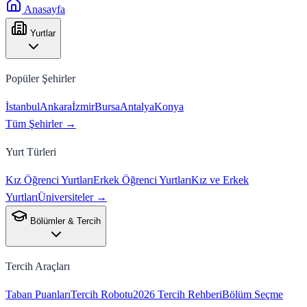
Anasayfa
Yurtlar
Popüler Şehirler
İstanbul
Ankara
İzmir
Bursa
Antalya
Konya
Tüm Şehirler →
Yurt Türleri
Kız Öğrenci Yurtları
Erkek Öğrenci Yurtları
Kız ve Erkek
Yurtları
Üniversiteler →
Bölümler & Tercih
Tercih Araçları
Taban Puanları
Tercih Robotu
2026 Tercih Rehberi
Bölüm Seçme