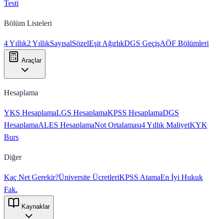
Testi
Bölüm Listeleri
4 Yıllık
2 Yıllık
Sayısal
Sözel
Eşit Ağırlık
DGS Geçiş
AÖF Bölümleri
Araçlar
Hesaplama
YKS Hesaplama
LGS Hesaplama
KPSS Hesaplama
DGS
Hesaplama
ALES Hesaplama
Not Ortalaması
4 Yıllık Maliyet
KYK
Burs
Diğer
Kaç Net Gerekir?
Üniversite Ücretleri
KPSS Atama
En İyi Hukuk
Fak.
Kaynaklar