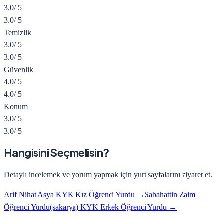
3.0
/ 5
3.0
/ 5
Temizlik
3.0
/ 5
3.0
/ 5
Güvenlik
4.0
/ 5
4.0
/ 5
Konum
3.0
/ 5
3.0
/ 5
Hangisini Seçmelisin?
Detaylı incelemek ve yorum yapmak için yurt sayfalarını ziyaret et.
Arif Nihat Asya KYK Kız Öğrenci Yurdu
→
Sabahattin Zaim
Öğrenci Yurdu(sakarya) KYK Erkek Öğrenci Yurdu
→