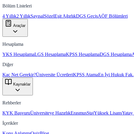
Bölüm Listeleri
4 Yıllık
2 Yıllık
Sayısal
Sözel
Eşit Ağırlık
DGS Geçiş
AÖF Bölümleri
Araçlar
Hesaplama
YKS Hesaplama
LGS Hesaplama
KPSS Hesaplama
DGS Hesaplama
Diğer
Kaç Net Gerekir?
Üniversite Ücretleri
KPSS Atama
En İyi Hukuk Fak.
Kaynaklar
Rehberler
KYK Başvuru
Üniversiteye Hazırlık
Erasmus
Staj
Yüksek Lisans
Yatay
İçerikler
Konu Anlatımı
Quiz
Blog