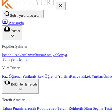
Şehir, yurt, araç ara…
Anasayfa
Yurtlar
Popüler Şehirler
İstanbul
Ankara
İzmir
Bursa
Antalya
Konya
Tüm Şehirler →
Yurt Türleri
Kız Öğrenci Yurtları
Erkek Öğrenci Yurtları
Kız ve Erkek Yurtları
Ünive
Bölümler & Tercih
Tercih Araçları
Taban Puanları
Tercih Robotu
2026 Tercih Rehberi
Bölüm Seçme Testi