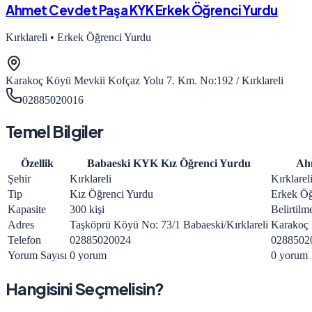
Ahmet Cevdet Paşa KYK Erkek Öğrenci Yurdu
Kırklareli
•
Erkek Öğrenci Yurdu
Karakoç Köyü Mevkii Kofçaz Yolu 7. Km. No:192 / Kırklareli
02885020016
Temel Bilgiler
Özellik
Babaeski KYK Kız Öğrenci Yurdu
Ah
Şehir
Kırklareli
Kırklarel
Tip
Kız Öğrenci Yurdu
Erkek Öğ
Kapasite
300 kişi
Belirtilm
Adres
Taşköprü Köyü No: 73/1 Babaeski/Kırklareli
Karakoç 
Telefon
02885020024
0288502
Yorum Sayısı
0 yorum
0 yorum
Hangisini Seçmelisin?