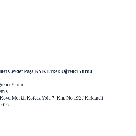
met Cevdet Paşa KYK Erkek Öğrenci Yurdu
i
renci Yurdu
emiş
Köyü Mevkii Kofçaz Yolu 7. Km. No:192 / Kırklareli
0016