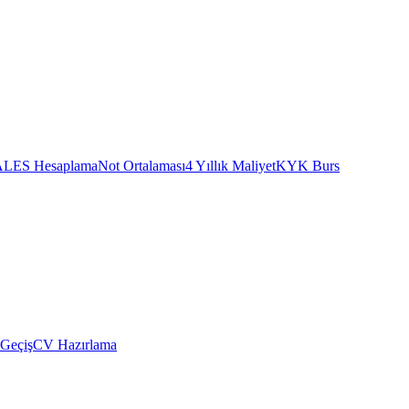
ALES Hesaplama
Not Ortalaması
4 Yıllık Maliyet
KYK Burs
 Geçiş
CV Hazırlama