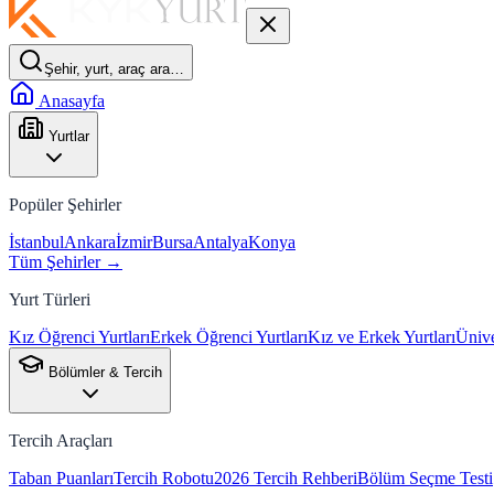
Şehir, yurt, araç ara…
Anasayfa
Yurtlar
Popüler Şehirler
İstanbul
Ankara
İzmir
Bursa
Antalya
Konya
Tüm Şehirler →
Yurt Türleri
Kız Öğrenci Yurtları
Erkek Öğrenci Yurtları
Kız ve Erkek Yurtları
Ünive
Bölümler & Tercih
Tercih Araçları
Taban Puanları
Tercih Robotu
2026 Tercih Rehberi
Bölüm Seçme Testi