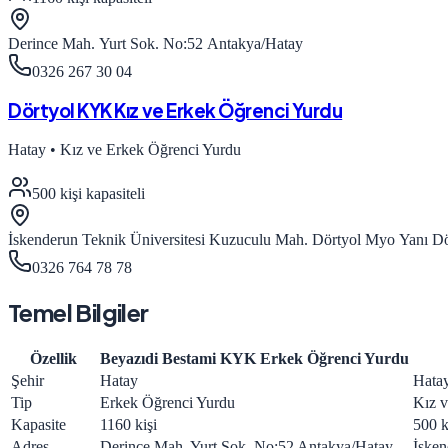
Derince Mah. Yurt Sok. No:52 Antakya/Hatay
0326 267 30 04
Dörtyol KYK Kız ve Erkek Öğrenci Yurdu
Hatay
•
Kız ve Erkek Öğrenci Yurdu
500
kişi kapasiteli
İskenderun Teknik Üniversitesi Kuzuculu Mah. Dörtyol Myo Yanı Dö
0326 764 78 78
Temel Bilgiler
Özellik
Beyazıdi Bestami KYK Erkek Öğrenci Yurdu
Şehir
Hatay
Hata
Tip
Erkek Öğrenci Yurdu
Kız v
Kapasite
1160 kişi
500 k
Adres
Derince Mah. Yurt Sok. No:52 Antakya/Hatay
İsken