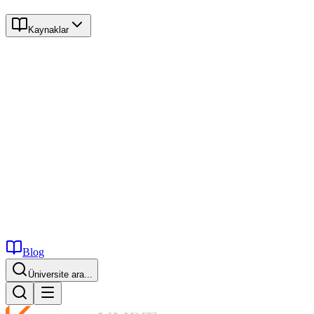
Kaynaklar
Blog
İstanbul...