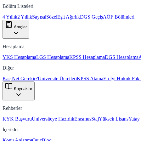
Bölüm Listeleri
4 Yıllık
2 Yıllık
Sayısal
Sözel
Eşit Ağırlık
DGS Geçiş
AÖF Bölümleri
Araçlar
Hesaplama
YKS Hesaplama
LGS Hesaplama
KPSS Hesaplama
DGS Hesaplama
Diğer
Kaç Net Gerekir?
Üniversite Ücretleri
KPSS Atama
En İyi Hukuk Fak.
Kaynaklar
Rehberler
KYK Başvuru
Üniversiteye Hazırlık
Erasmus
Staj
Yüksek Lisans
Yatay
İçerikler
Konu Anlatımı
Quiz
Blog