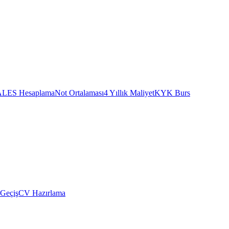
ALES Hesaplama
Not Ortalaması
4 Yıllık Maliyet
KYK Burs
 Geçiş
CV Hazırlama