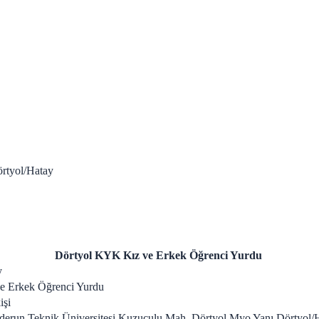
rtyol/Hatay
Dörtyol KYK Kız ve Erkek Öğrenci Yurdu
y
e Erkek Öğrenci Yurdu
işi
derun Teknik Üniversitesi Kuzuculu Mah. Dörtyol Myo Yanı Dörtyol/