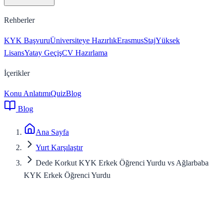
Rehberler
KYK Başvuru
Üniversiteye Hazırlık
Erasmus
Staj
Yüksek
Lisans
Yatay Geçiş
CV Hazırlama
İçerikler
Konu Anlatımı
Quiz
Blog
Blog
Ana Sayfa
Yurt Karşılaştır
Dede Korkut KYK Erkek Öğrenci Yurdu vs Ağlarbaba
KYK Erkek Öğrenci Yurdu