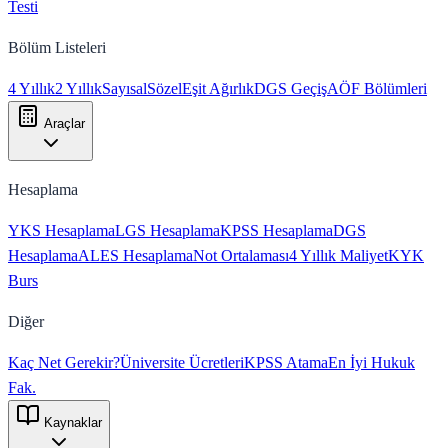
Testi
Bölüm Listeleri
4 Yıllık
2 Yıllık
Sayısal
Sözel
Eşit Ağırlık
DGS Geçiş
AÖF Bölümleri
Araçlar
Hesaplama
YKS Hesaplama
LGS Hesaplama
KPSS Hesaplama
DGS
Hesaplama
ALES Hesaplama
Not Ortalaması
4 Yıllık Maliyet
KYK
Burs
Diğer
Kaç Net Gerekir?
Üniversite Ücretleri
KPSS Atama
En İyi Hukuk
Fak.
Kaynaklar