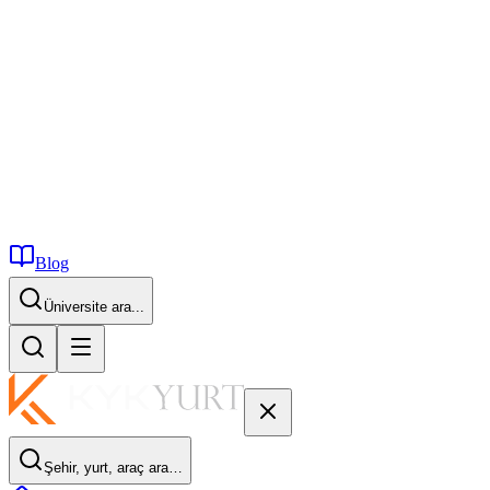
Blog
İstanbul...
Şehir, yurt, araç ara…