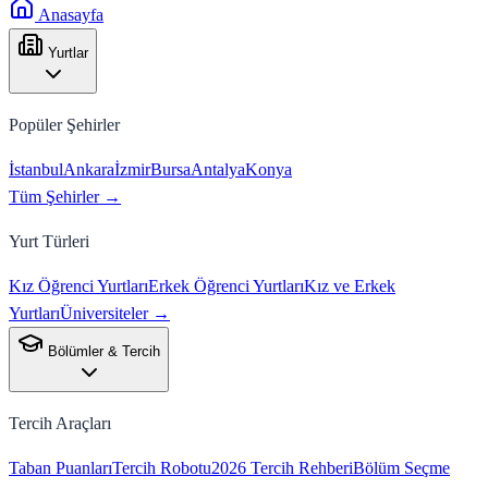
Anasayfa
Yurtlar
Popüler Şehirler
İstanbul
Ankara
İzmir
Bursa
Antalya
Konya
Tüm Şehirler →
Yurt Türleri
Kız Öğrenci Yurtları
Erkek Öğrenci Yurtları
Kız ve Erkek
Yurtları
Üniversiteler →
Bölümler & Tercih
Tercih Araçları
Taban Puanları
Tercih Robotu
2026 Tercih Rehberi
Bölüm Seçme