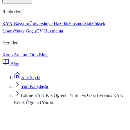
Rehberler
KYK Başvuru
Üniversiteye Hazırlık
Erasmus
Staj
Yüksek
Lisans
Yatay Geçiş
CV Hazırlama
İçerikler
Konu Anlatımı
Quiz
Blog
Blog
Ana Sayfa
Yurt Karşılaştır
Edirne KYK Kız Öğrenci Yurdu vs Gazi Evrenos KYK
Erkek Öğrenci Yurdu