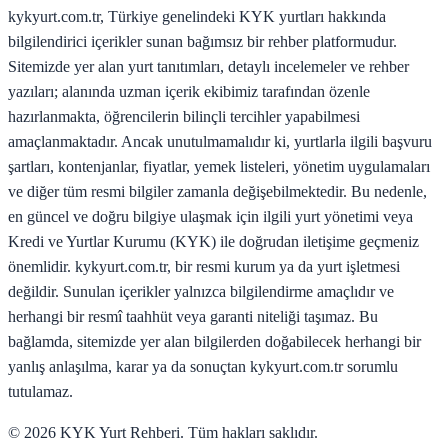
kykyurt.com.tr, Türkiye genelindeki KYK yurtları hakkında
bilgilendirici içerikler sunan bağımsız bir rehber platformudur.
Sitemizde yer alan yurt tanıtımları, detaylı incelemeler ve rehber
yazıları; alanında uzman içerik ekibimiz tarafından özenle
hazırlanmakta, öğrencilerin bilinçli tercihler yapabilmesi
amaçlanmaktadır. Ancak unutulmamalıdır ki, yurtlarla ilgili başvuru
şartları, kontenjanlar, fiyatlar, yemek listeleri, yönetim uygulamaları
ve diğer tüm resmi bilgiler zamanla değişebilmektedir. Bu nedenle,
en güncel ve doğru bilgiye ulaşmak için ilgili yurt yönetimi veya
Kredi ve Yurtlar Kurumu (KYK) ile doğrudan iletişime geçmeniz
önemlidir. kykyurt.com.tr, bir resmi kurum ya da yurt işletmesi
değildir. Sunulan içerikler yalnızca bilgilendirme amaçlıdır ve
herhangi bir resmî taahhüt veya garanti niteliği taşımaz. Bu
bağlamda, sitemizde yer alan bilgilerden doğabilecek herhangi bir
yanlış anlaşılma, karar ya da sonuçtan kykyurt.com.tr sorumlu
tutulamaz.
©
2026
KYK Yurt Rehberi. Tüm hakları saklıdır.