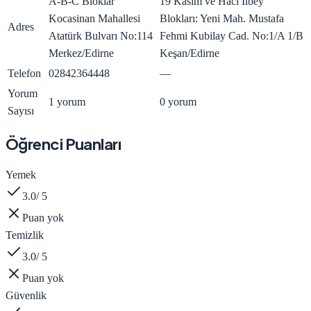
A-B-C Bloklar
19 Kasım ve Hacı İlbey
Kocasinan Mahallesi
Blokları: Yeni Mah. Mustafa
Adres
Atatürk Bulvarı No:114
Fehmi Kubilay Cad. No:1/A 1/B
Merkez/Edirne
Keşan/Edirne
Telefon
02842364448
—
Yorum
1 yorum
0 yorum
Sayısı
Öğrenci Puanları
Yemek
3.0
/ 5
Puan yok
Temizlik
3.0
/ 5
Puan yok
Güvenlik