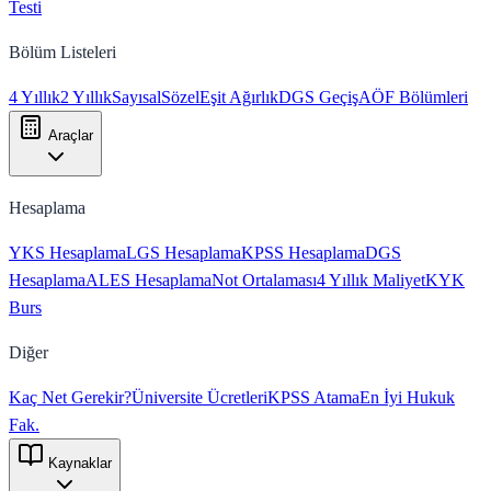
Testi
Bölüm Listeleri
4 Yıllık
2 Yıllık
Sayısal
Sözel
Eşit Ağırlık
DGS Geçiş
AÖF Bölümleri
Araçlar
Hesaplama
YKS Hesaplama
LGS Hesaplama
KPSS Hesaplama
DGS
Hesaplama
ALES Hesaplama
Not Ortalaması
4 Yıllık Maliyet
KYK
Burs
Diğer
Kaç Net Gerekir?
Üniversite Ücretleri
KPSS Atama
En İyi Hukuk
Fak.
Kaynaklar