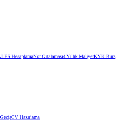
ALES Hesaplama
Not Ortalaması
4 Yıllık Maliyet
KYK Burs
 Geçiş
CV Hazırlama