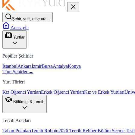
Şehir, yurt, araç ara…
Anasayfa
Yurtlar
Popüler Şehirler
İstanbul
Ankara
İzmir
Bursa
Antalya
Konya
Tüm Şehirler →
Yurt Türleri
Kız Öğrenci Yurtları
Erkek Öğrenci Yurtları
Kız ve Erkek Yurtları
Ünive
Bölümler & Tercih
Tercih Araçları
Taban Puanları
Tercih Robotu
2026 Tercih Rehberi
Bölüm Seçme Testi