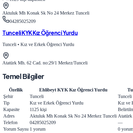
Aktuluk Mh Konak Sk No 24 Merkez Tunceli
04285025209
Tunceli KYK Kız Öğrenci Yurdu
Tunceli
•
Kız ve Erkek Öğrenci Yurdu
Atatürk Mh. 62 Cad. no:29/1 Merkez/Tunceli
Temel Bilgiler
Özellik
Ehlibeyt KYK Kız Öğrenci Yurdu
Tu
Şehir
Tunceli
Tunceli
Tip
Kız ve Erkek Öğrenci Yurdu
Kız ve 
Kapasite
1125 kişi
Belirti
Adres
Aktuluk Mh Konak Sk No 24 Merkez Tunceli
Atatürk
Telefon
04285025209
—
Yorum Sayısı
1 yorum
0 yoru