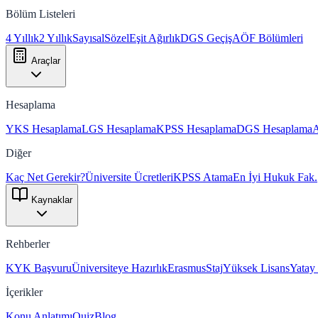
Bölüm Listeleri
4 Yıllık
2 Yıllık
Sayısal
Sözel
Eşit Ağırlık
DGS Geçiş
AÖF Bölümleri
Araçlar
Hesaplama
YKS Hesaplama
LGS Hesaplama
KPSS Hesaplama
DGS Hesaplama
Diğer
Kaç Net Gerekir?
Üniversite Ücretleri
KPSS Atama
En İyi Hukuk Fak.
Kaynaklar
Rehberler
KYK Başvuru
Üniversiteye Hazırlık
Erasmus
Staj
Yüksek Lisans
Yatay
İçerikler
Konu Anlatımı
Quiz
Blog