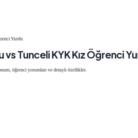
renci Yurdu
u
vs
Tunceli KYK Kız Öğrenci Y
onum, öğrenci yorumları ve detaylı özellikler.