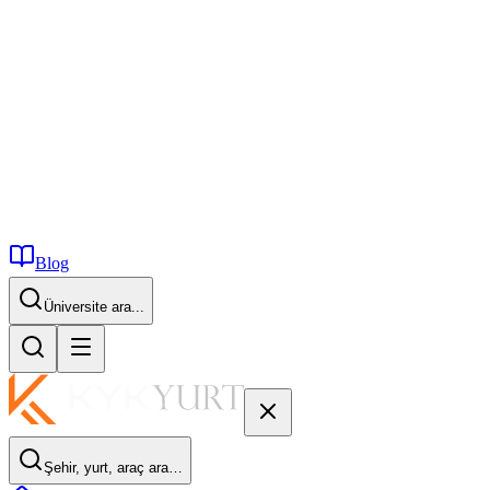
Blog
İstanbul...
Şehir, yurt, araç ara…