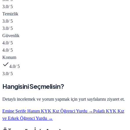
3.0
/ 5
Temizlik
3.0
/ 5
3.0
/ 5
Güvenlik
4.0
/ 5
4.0
/ 5
Konum
4.0
/ 5
3.0
/ 5
Hangisini Seçmelisin?
Detaylı incelemek ve yorum yapmak için yurt sayfalarını ziyaret et.
Emine Şerife Hanım KYK Kız Öğrenci Yurdu
→
Polatlı KYK Kız
ve Erkek Öğrenci Yurdu
→