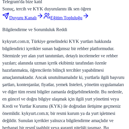
Telegram'da bize katıl
Sonuç, tercih ve KYK duyurularını ilk sen öğren
Duyuru Kanalı
Eğitim Topluluğu
Bilgilendirme ve Sorumluluk Reddi
kykyurt.com.tr, Türkiye genelindeki KYK yurtları hakkında
bilgilendirici içerikler sunan bağımsız bir rehber platformudur.
Sitemizde yer alan yurt tanıtımları, detaylı incelemeler ve rehber
yazıları; alanında uzman içerik ekibimiz tarafından özenle
hazırlanmakta, öğrencilerin bilinçli tercihler yapabilmesi
amaçlanmaktadır. Ancak unutulmamalıdır ki, yurtlarla ilgili başvuru
şartları, kontenjanlar, fiyatlar, yemek listeleri, yönetim uygulamaları
ve diğer tüm resmi bilgiler zamanla değişebilmektedir. Bu nedenle,
en güncel ve doğru bilgiye ulaşmak için ilgili yurt yönetimi veya
Kredi ve Yurtlar Kurumu (KYK) ile doğrudan iletişime geçmeniz
önemlidir. kykyurt.com.tr, bir resmi kurum ya da yurt işletmesi
değildir. Sunulan içerikler yalnızca bilgilendirme amaçlıdır ve
herhangi bir resmî taahhüt veya garanti niteliği taşımaz. Bu