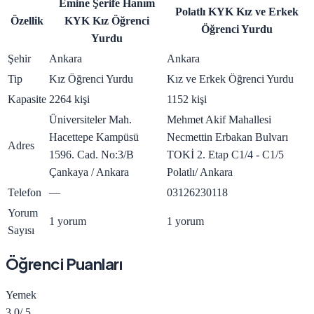
Emine Şerife Hanım
Polatlı KYK Kız ve Erkek
Özellik
KYK Kız Öğrenci
Öğrenci Yurdu
Yurdu
Şehir
Ankara
Ankara
Tip
Kız Öğrenci Yurdu
Kız ve Erkek Öğrenci Yurdu
Kapasite
2264 kişi
1152 kişi
Üniversiteler Mah.
Mehmet Akif Mahallesi
Hacettepe Kampüsü
Necmettin Erbakan Bulvarı
Adres
1596. Cad. No:3/B
TOKİ 2. Etap C1/4 - C1/5
Çankaya / Ankara
Polatlı/ Ankara
Telefon
—
03126230118
Yorum
1 yorum
1 yorum
Sayısı
Öğrenci Puanları
Yemek
3.0
/ 5