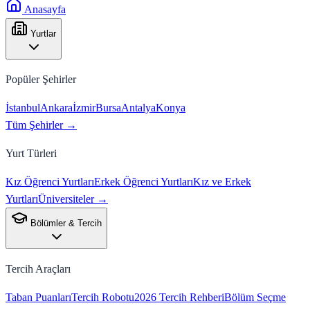
Anasayfa
Yurtlar
Popüler Şehirler
İstanbul
Ankara
İzmir
Bursa
Antalya
Konya
Tüm Şehirler →
Yurt Türleri
Kız Öğrenci Yurtları
Erkek Öğrenci Yurtları
Kız ve Erkek
Yurtları
Üniversiteler →
Bölümler & Tercih
Tercih Araçları
Taban Puanları
Tercih Robotu
2026 Tercih Rehberi
Bölüm Seçme