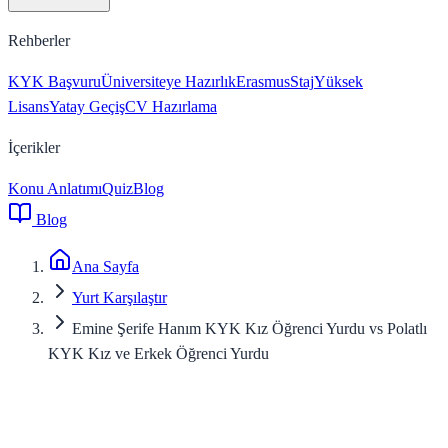
Rehberler
KYK Başvuru
Üniversiteye Hazırlık
Erasmus
Staj
Yüksek
Lisans
Yatay Geçiş
CV Hazırlama
İçerikler
Konu Anlatımı
Quiz
Blog
Blog
Ana Sayfa
Yurt Karşılaştır
Emine Şerife Hanım KYK Kız Öğrenci Yurdu vs Polatlı
KYK Kız ve Erkek Öğrenci Yurdu