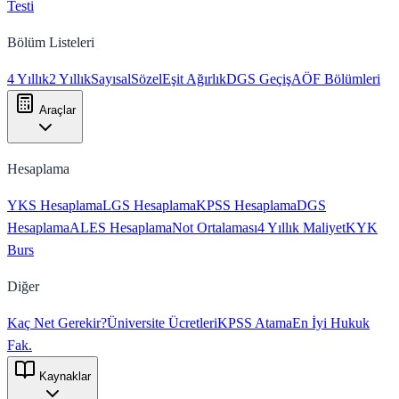
Testi
Bölüm Listeleri
4 Yıllık
2 Yıllık
Sayısal
Sözel
Eşit Ağırlık
DGS Geçiş
AÖF Bölümleri
Araçlar
Hesaplama
YKS Hesaplama
LGS Hesaplama
KPSS Hesaplama
DGS
Hesaplama
ALES Hesaplama
Not Ortalaması
4 Yıllık Maliyet
KYK
Burs
Diğer
Kaç Net Gerekir?
Üniversite Ücretleri
KPSS Atama
En İyi Hukuk
Fak.
Kaynaklar