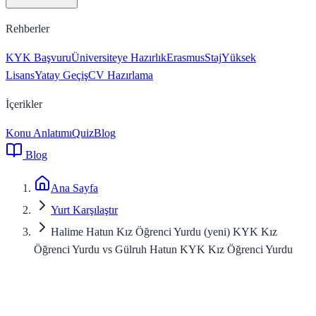
Rehberler
KYK Başvuru
Üniversiteye Hazırlık
Erasmus
Staj
Yüksek
Lisans
Yatay Geçiş
CV Hazırlama
İçerikler
Konu Anlatımı
Quiz
Blog
Blog
Ana Sayfa
Yurt Karşılaştır
Halime Hatun Kız Öğrenci Yurdu (yeni) KYK Kız
Öğrenci Yurdu vs Gülruh Hatun KYK Kız Öğrenci Yurdu