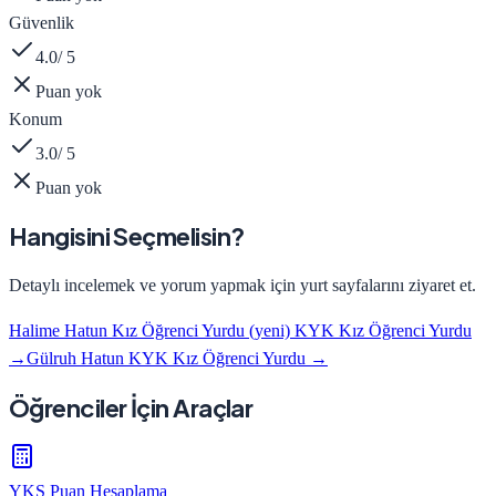
Güvenlik
4.0
/ 5
Puan yok
Konum
3.0
/ 5
Puan yok
Hangisini Seçmelisin?
Detaylı incelemek ve yorum yapmak için yurt sayfalarını ziyaret et.
Halime Hatun Kız Öğrenci Yurdu (yeni) KYK Kız Öğrenci Yurdu
→
Gülruh Hatun KYK Kız Öğrenci Yurdu
→
Öğrenciler İçin Araçlar
YKS Puan Hesaplama