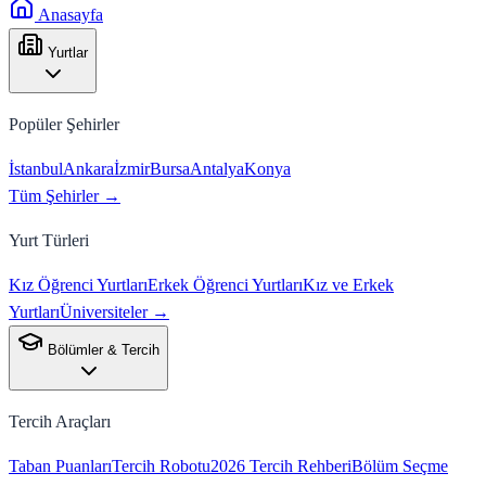
Anasayfa
Yurtlar
Popüler Şehirler
İstanbul
Ankara
İzmir
Bursa
Antalya
Konya
Tüm Şehirler →
Yurt Türleri
Kız Öğrenci Yurtları
Erkek Öğrenci Yurtları
Kız ve Erkek
Yurtları
Üniversiteler →
Bölümler & Tercih
Tercih Araçları
Taban Puanları
Tercih Robotu
2026 Tercih Rehberi
Bölüm Seçme