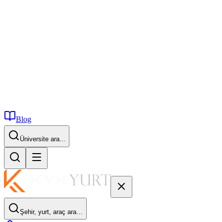
Blog
İstanbul...
Şehir, yurt, araç ara…