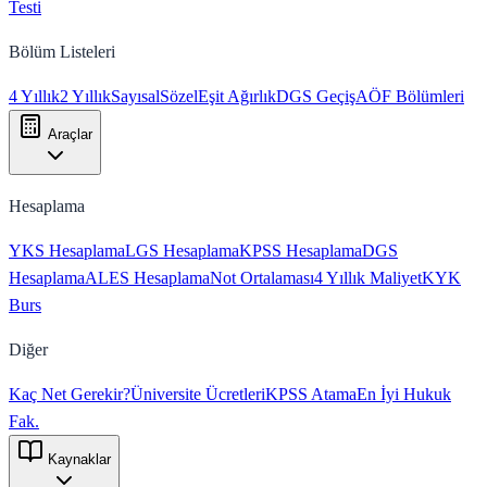
Testi
Bölüm Listeleri
4 Yıllık
2 Yıllık
Sayısal
Sözel
Eşit Ağırlık
DGS Geçiş
AÖF Bölümleri
Araçlar
Hesaplama
YKS Hesaplama
LGS Hesaplama
KPSS Hesaplama
DGS
Hesaplama
ALES Hesaplama
Not Ortalaması
4 Yıllık Maliyet
KYK
Burs
Diğer
Kaç Net Gerekir?
Üniversite Ücretleri
KPSS Atama
En İyi Hukuk
Fak.
Kaynaklar