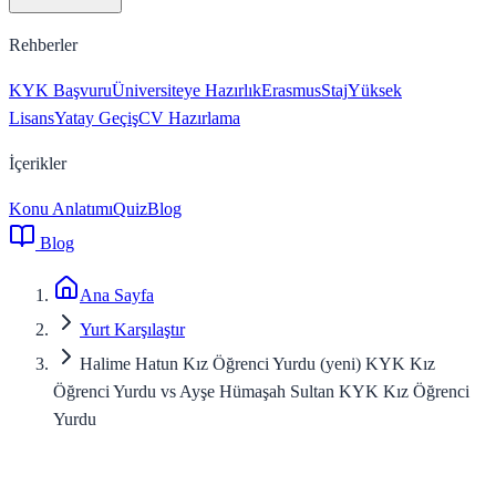
Rehberler
KYK Başvuru
Üniversiteye Hazırlık
Erasmus
Staj
Yüksek
Lisans
Yatay Geçiş
CV Hazırlama
İçerikler
Konu Anlatımı
Quiz
Blog
Blog
Ana Sayfa
Yurt Karşılaştır
Halime Hatun Kız Öğrenci Yurdu (yeni) KYK Kız
Öğrenci Yurdu vs Ayşe Hümaşah Sultan KYK Kız Öğrenci
Yurdu