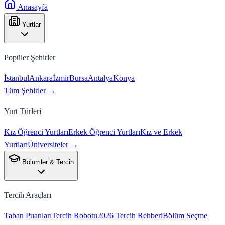
Anasayfa
Yurtlar
Popüler Şehirler
İstanbul
Ankara
İzmir
Bursa
Antalya
Konya
Tüm Şehirler →
Yurt Türleri
Kız Öğrenci Yurtları
Erkek Öğrenci Yurtları
Kız ve Erkek
Yurtları
Üniversiteler →
Bölümler & Tercih
Tercih Araçları
Taban Puanları
Tercih Robotu
2026 Tercih Rehberi
Bölüm Seçme