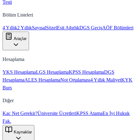
Testi
Bölüm Listeleri
4 Yıllık
2 Yıllık
Sayısal
Sözel
Eşit Ağırlık
DGS Geçiş
AÖF Bölümleri
Araçlar
Hesaplama
YKS Hesaplama
LGS Hesaplama
KPSS Hesaplama
DGS
Hesaplama
ALES Hesaplama
Not Ortalaması
4 Yıllık Maliyet
KYK
Burs
Diğer
Kaç Net Gerekir?
Üniversite Ücretleri
KPSS Atama
En İyi Hukuk
Fak.
Kaynaklar