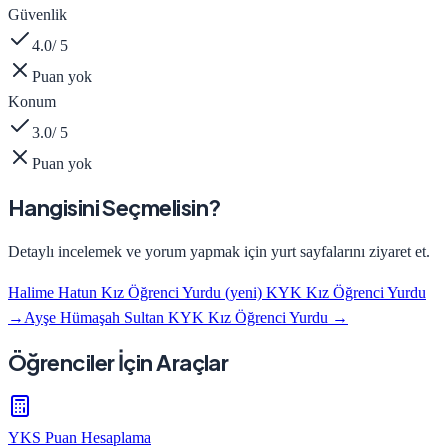
Güvenlik
4.0
/ 5
Puan yok
Konum
3.0
/ 5
Puan yok
Hangisini Seçmelisin?
Detaylı incelemek ve yorum yapmak için yurt sayfalarını ziyaret et.
Halime Hatun Kız Öğrenci Yurdu (yeni) KYK Kız Öğrenci Yurdu
→
Ayşe Hümaşah Sultan KYK Kız Öğrenci Yurdu
→
Öğrenciler İçin Araçlar
YKS Puan Hesaplama