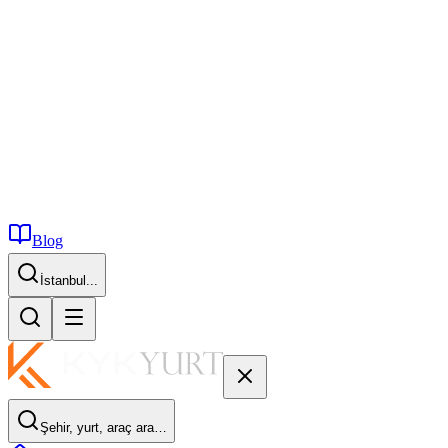
Blog
İstanbul...
Şehir, yurt, araç ara…