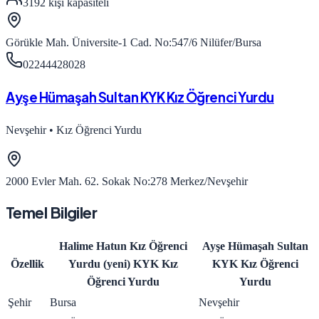
3192
kişi kapasiteli
Görükle Mah. Üniversite-1 Cad. No:547/6 Nilüfer/Bursa
02244428028
Ayşe Hümaşah Sultan KYK Kız Öğrenci Yurdu
Nevşehir
•
Kız Öğrenci Yurdu
2000 Evler Mah. 62. Sokak No:278 Merkez/Nevşehir
Temel Bilgiler
Halime Hatun Kız Öğrenci
Ayşe Hümaşah Sultan
Özellik
Yurdu (yeni) KYK Kız
KYK Kız Öğrenci
Öğrenci Yurdu
Yurdu
Şehir
Bursa
Nevşehir