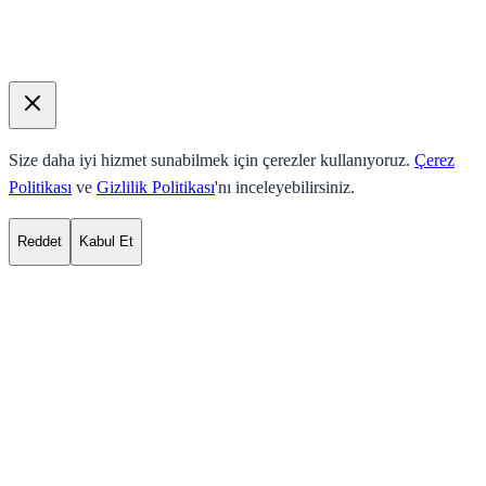
Size daha iyi hizmet sunabilmek için çerezler kullanıyoruz.
Çerez
Politikası
ve
Gizlilik Politikası
'nı inceleyebilirsiniz.
Reddet
Kabul Et