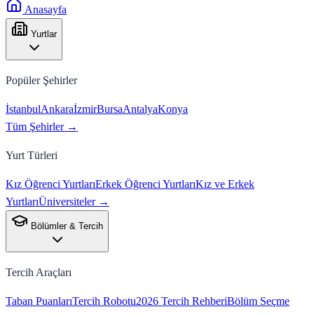
Anasayfa
Yurtlar
Popüler Şehirler
İstanbul
Ankara
İzmir
Bursa
Antalya
Konya
Tüm Şehirler →
Yurt Türleri
Kız Öğrenci Yurtları
Erkek Öğrenci Yurtları
Kız ve Erkek
Yurtları
Üniversiteler →
Bölümler & Tercih
Tercih Araçları
Taban Puanları
Tercih Robotu
2026 Tercih Rehberi
Bölüm Seçme