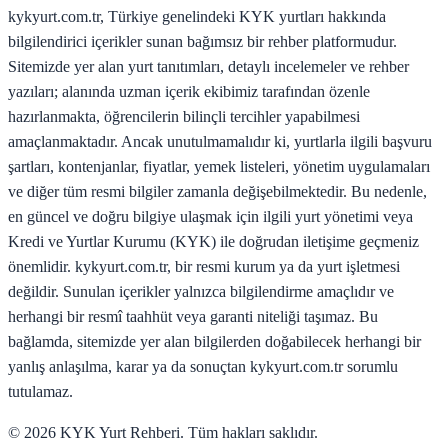
kykyurt.com.tr, Türkiye genelindeki KYK yurtları hakkında
bilgilendirici içerikler sunan bağımsız bir rehber platformudur.
Sitemizde yer alan yurt tanıtımları, detaylı incelemeler ve rehber
yazıları; alanında uzman içerik ekibimiz tarafından özenle
hazırlanmakta, öğrencilerin bilinçli tercihler yapabilmesi
amaçlanmaktadır. Ancak unutulmamalıdır ki, yurtlarla ilgili başvuru
şartları, kontenjanlar, fiyatlar, yemek listeleri, yönetim uygulamaları
ve diğer tüm resmi bilgiler zamanla değişebilmektedir. Bu nedenle,
en güncel ve doğru bilgiye ulaşmak için ilgili yurt yönetimi veya
Kredi ve Yurtlar Kurumu (KYK) ile doğrudan iletişime geçmeniz
önemlidir. kykyurt.com.tr, bir resmi kurum ya da yurt işletmesi
değildir. Sunulan içerikler yalnızca bilgilendirme amaçlıdır ve
herhangi bir resmî taahhüt veya garanti niteliği taşımaz. Bu
bağlamda, sitemizde yer alan bilgilerden doğabilecek herhangi bir
yanlış anlaşılma, karar ya da sonuçtan kykyurt.com.tr sorumlu
tutulamaz.
©
2026
KYK Yurt Rehberi. Tüm hakları saklıdır.