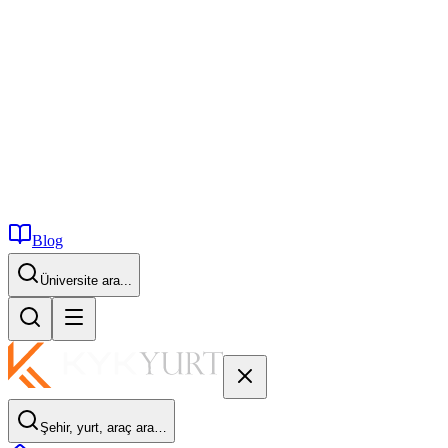
Blog
İstanbul...
Şehir, yurt, araç ara…