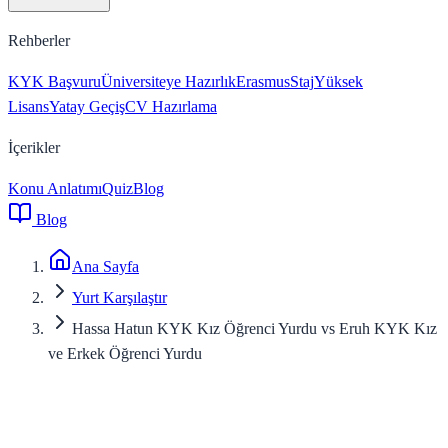
Rehberler
KYK Başvuru
Üniversiteye Hazırlık
Erasmus
Staj
Yüksek
Lisans
Yatay Geçiş
CV Hazırlama
İçerikler
Konu Anlatımı
Quiz
Blog
Blog
Ana Sayfa
Yurt Karşılaştır
Hassa Hatun KYK Kız Öğrenci Yurdu vs Eruh KYK Kız
ve Erkek Öğrenci Yurdu