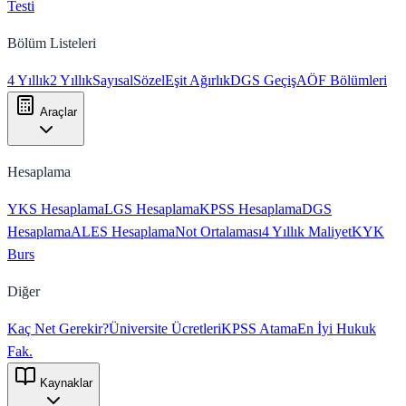
Testi
Bölüm Listeleri
4 Yıllık
2 Yıllık
Sayısal
Sözel
Eşit Ağırlık
DGS Geçiş
AÖF Bölümleri
Araçlar
Hesaplama
YKS Hesaplama
LGS Hesaplama
KPSS Hesaplama
DGS
Hesaplama
ALES Hesaplama
Not Ortalaması
4 Yıllık Maliyet
KYK
Burs
Diğer
Kaç Net Gerekir?
Üniversite Ücretleri
KPSS Atama
En İyi Hukuk
Fak.
Kaynaklar