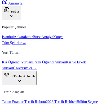
Anasayfa
Yurtlar
Popüler Şehirler
İstanbul
Ankara
İzmir
Bursa
Antalya
Konya
Tüm Şehirler →
Yurt Türleri
Kız Öğrenci Yurtları
Erkek Öğrenci Yurtları
Kız ve Erkek
Yurtları
Üniversiteler →
Bölümler & Tercih
Tercih Araçları
Taban Puanları
Tercih Robotu
2026 Tercih Rehberi
Bölüm Seçme