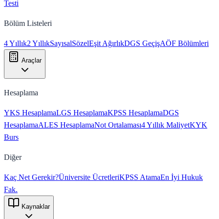
Testi
Bölüm Listeleri
4 Yıllık
2 Yıllık
Sayısal
Sözel
Eşit Ağırlık
DGS Geçiş
AÖF Bölümleri
Araçlar
Hesaplama
YKS Hesaplama
LGS Hesaplama
KPSS Hesaplama
DGS
Hesaplama
ALES Hesaplama
Not Ortalaması
4 Yıllık Maliyet
KYK
Burs
Diğer
Kaç Net Gerekir?
Üniversite Ücretleri
KPSS Atama
En İyi Hukuk
Fak.
Kaynaklar