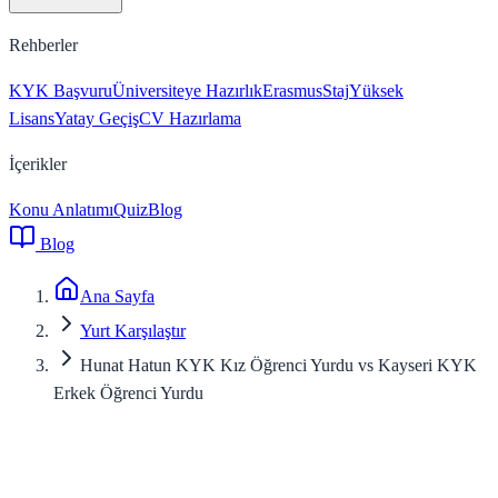
Rehberler
KYK Başvuru
Üniversiteye Hazırlık
Erasmus
Staj
Yüksek
Lisans
Yatay Geçiş
CV Hazırlama
İçerikler
Konu Anlatımı
Quiz
Blog
Blog
Ana Sayfa
Yurt Karşılaştır
Hunat Hatun KYK Kız Öğrenci Yurdu vs Kayseri KYK
Erkek Öğrenci Yurdu