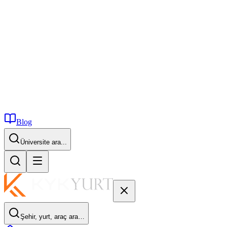
Blog
İstanbul...
Şehir, yurt, araç ara…