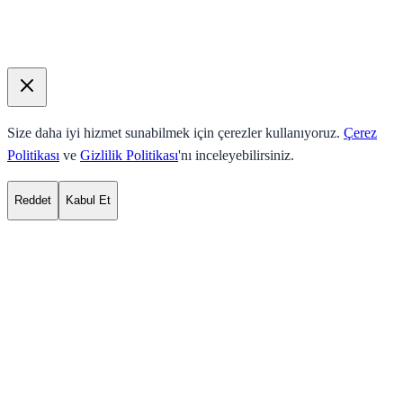
Size daha iyi hizmet sunabilmek için çerezler kullanıyoruz.
Çerez
Politikası
ve
Gizlilik Politikası
'nı inceleyebilirsiniz.
Reddet
Kabul Et