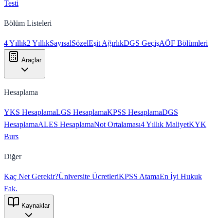
Testi
Bölüm Listeleri
4 Yıllık
2 Yıllık
Sayısal
Sözel
Eşit Ağırlık
DGS Geçiş
AÖF Bölümleri
Araçlar
Hesaplama
YKS Hesaplama
LGS Hesaplama
KPSS Hesaplama
DGS
Hesaplama
ALES Hesaplama
Not Ortalaması
4 Yıllık Maliyet
KYK
Burs
Diğer
Kaç Net Gerekir?
Üniversite Ücretleri
KPSS Atama
En İyi Hukuk
Fak.
Kaynaklar