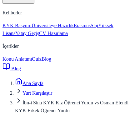
Rehberler
KYK Başvuru
Üniversiteye Hazırlık
Erasmus
Staj
Yüksek
Lisans
Yatay Geçiş
CV Hazırlama
İçerikler
Konu Anlatımı
Quiz
Blog
Blog
Ana Sayfa
Yurt Karşılaştır
İbn-i Sina KYK Kız Öğrenci Yurdu vs Osman Efendi
KYK Erkek Öğrenci Yurdu