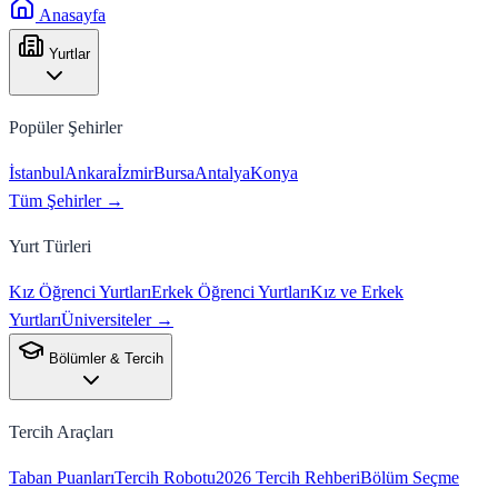
Anasayfa
Yurtlar
Popüler Şehirler
İstanbul
Ankara
İzmir
Bursa
Antalya
Konya
Tüm Şehirler →
Yurt Türleri
Kız Öğrenci Yurtları
Erkek Öğrenci Yurtları
Kız ve Erkek
Yurtları
Üniversiteler →
Bölümler & Tercih
Tercih Araçları
Taban Puanları
Tercih Robotu
2026 Tercih Rehberi
Bölüm Seçme