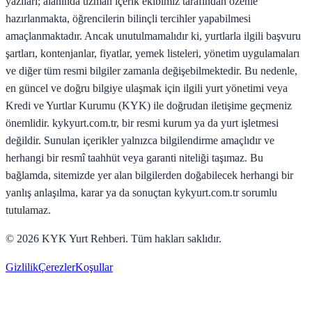
yazıları; alanında uzman içerik ekibimiz tarafından özenle
hazırlanmakta, öğrencilerin bilinçli tercihler yapabilmesi
amaçlanmaktadır. Ancak unutulmamalıdır ki, yurtlarla ilgili başvuru
şartları, kontenjanlar, fiyatlar, yemek listeleri, yönetim uygulamaları
ve diğer tüm resmi bilgiler zamanla değişebilmektedir. Bu nedenle,
en güncel ve doğru bilgiye ulaşmak için ilgili yurt yönetimi veya
Kredi ve Yurtlar Kurumu (KYK) ile doğrudan iletişime geçmeniz
önemlidir. kykyurt.com.tr, bir resmi kurum ya da yurt işletmesi
değildir. Sunulan içerikler yalnızca bilgilendirme amaçlıdır ve
herhangi bir resmî taahhüt veya garanti niteliği taşımaz. Bu
bağlamda, sitemizde yer alan bilgilerden doğabilecek herhangi bir
yanlış anlaşılma, karar ya da sonuçtan kykyurt.com.tr sorumlu
tutulamaz.
©
2026
KYK Yurt Rehberi. Tüm hakları saklıdır.
Gizlilik
Çerezler
Koşullar