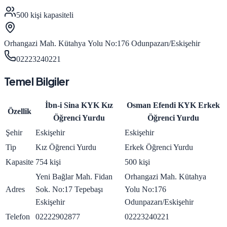
500
kişi kapasiteli
Orhangazi Mah. Kütahya Yolu No:176 Odunpazarı/Eskişehir
02223240221
Temel Bilgiler
İbn-i Sina KYK Kız
Osman Efendi KYK Erkek
Özellik
Öğrenci Yurdu
Öğrenci Yurdu
Şehir
Eskişehir
Eskişehir
Tip
Kız Öğrenci Yurdu
Erkek Öğrenci Yurdu
Kapasite
754 kişi
500 kişi
Yeni Bağlar Mah. Fidan
Orhangazi Mah. Kütahya
Adres
Sok. No:17 Tepebaşı
Yolu No:176
Eskişehir
Odunpazarı/Eskişehir
Telefon
02222902877
02223240221