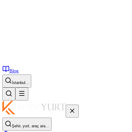
Blog
İstanbul...
Şehir, yurt, araç ara…