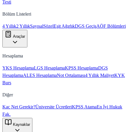
Testi
Bölüm Listeleri
4 Yıllık
2 Yıllık
Sayısal
Sözel
Eşit Ağırlık
DGS Geçiş
AÖF Bölümleri
Araçlar
Hesaplama
YKS Hesaplama
LGS Hesaplama
KPSS Hesaplama
DGS
Hesaplama
ALES Hesaplama
Not Ortalaması
4 Yıllık Maliyet
KYK
Burs
Diğer
Kaç Net Gerekir?
Üniversite Ücretleri
KPSS Atama
En İyi Hukuk
Fak.
Kaynaklar