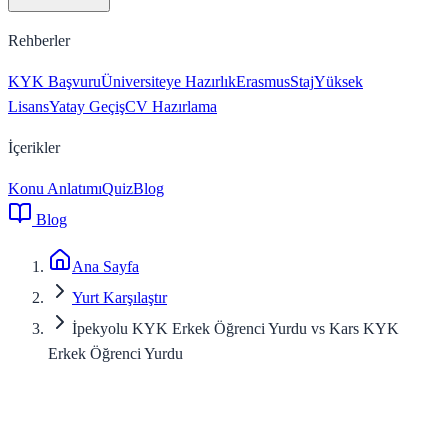
Rehberler
KYK Başvuru
Üniversiteye Hazırlık
Erasmus
Staj
Yüksek
Lisans
Yatay Geçiş
CV Hazırlama
İçerikler
Konu Anlatımı
Quiz
Blog
Blog
Ana Sayfa
Yurt Karşılaştır
İpekyolu KYK Erkek Öğrenci Yurdu vs Kars KYK
Erkek Öğrenci Yurdu