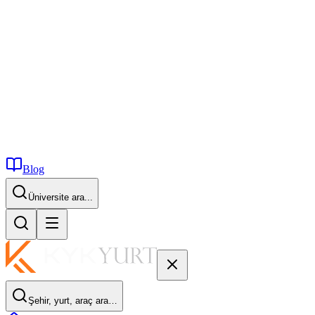
Blog
İstanbul...
Şehir, yurt, araç ara…