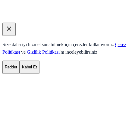
Size daha iyi hizmet sunabilmek için çerezler kullanıyoruz.
Çerez
Politikası
ve
Gizlilik Politikası
'nı inceleyebilirsiniz.
Reddet
Kabul Et