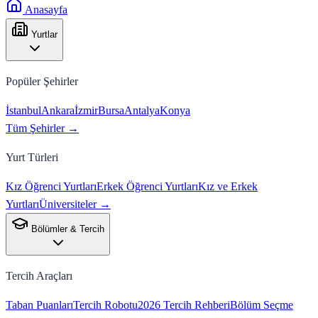
Anasayfa
Yurtlar
Popüler Şehirler
İstanbul
Ankara
İzmir
Bursa
Antalya
Konya
Tüm Şehirler →
Yurt Türleri
Kız Öğrenci Yurtları
Erkek Öğrenci Yurtları
Kız ve Erkek
Yurtları
Üniversiteler →
Bölümler & Tercih
Tercih Araçları
Taban Puanları
Tercih Robotu
2026 Tercih Rehberi
Bölüm Seçme