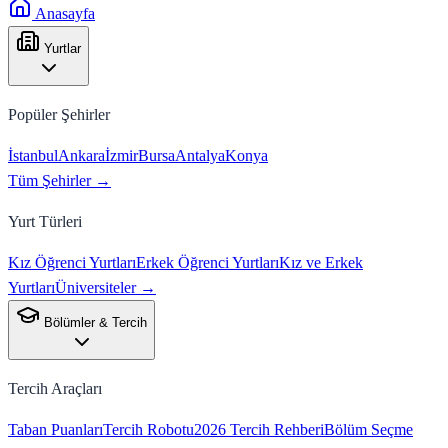
Anasayfa
Yurtlar
Popüler Şehirler
İstanbul
Ankara
İzmir
Bursa
Antalya
Konya
Tüm Şehirler →
Yurt Türleri
Kız Öğrenci Yurtları
Erkek Öğrenci Yurtları
Kız ve Erkek
Yurtları
Üniversiteler →
Bölümler & Tercih
Tercih Araçları
Taban Puanları
Tercih Robotu
2026 Tercih Rehberi
Bölüm Seçme