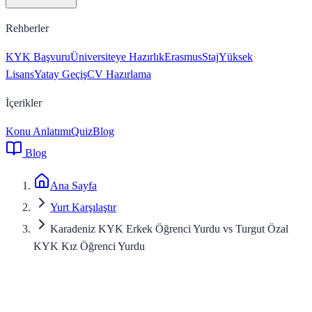
Rehberler
KYK Başvuru
Üniversiteye Hazırlık
Erasmus
Staj
Yüksek
Lisans
Yatay Geçiş
CV Hazırlama
İçerikler
Konu Anlatımı
Quiz
Blog
Blog
Ana Sayfa
Yurt Karşılaştır
Karadeniz KYK Erkek Öğrenci Yurdu vs Turgut Özal
KYK Kız Öğrenci Yurdu