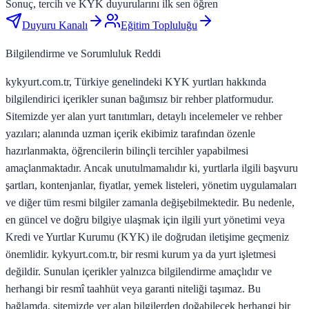
Sonuç, tercih ve KYK duyurularını ilk sen öğren
Duyuru Kanalı
Eğitim Topluluğu
Bilgilendirme ve Sorumluluk Reddi
kykyurt.com.tr, Türkiye genelindeki KYK yurtları hakkında
bilgilendirici içerikler sunan bağımsız bir rehber platformudur.
Sitemizde yer alan yurt tanıtımları, detaylı incelemeler ve rehber
yazıları; alanında uzman içerik ekibimiz tarafından özenle
hazırlanmakta, öğrencilerin bilinçli tercihler yapabilmesi
amaçlanmaktadır. Ancak unutulmamalıdır ki, yurtlarla ilgili başvuru
şartları, kontenjanlar, fiyatlar, yemek listeleri, yönetim uygulamaları
ve diğer tüm resmi bilgiler zamanla değişebilmektedir. Bu nedenle,
en güncel ve doğru bilgiye ulaşmak için ilgili yurt yönetimi veya
Kredi ve Yurtlar Kurumu (KYK) ile doğrudan iletişime geçmeniz
önemlidir. kykyurt.com.tr, bir resmi kurum ya da yurt işletmesi
değildir. Sunulan içerikler yalnızca bilgilendirme amaçlıdır ve
herhangi bir resmî taahhüt veya garanti niteliği taşımaz. Bu
bağlamda, sitemizde yer alan bilgilerden doğabilecek herhangi bir