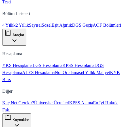
Testi
Bölüm Listeleri
4 Yıllık
2 Yıllık
Sayısal
Sözel
Eşit Ağırlık
DGS Geçiş
AÖF Bölümleri
Araçlar
Hesaplama
YKS Hesaplama
LGS Hesaplama
KPSS Hesaplama
DGS
Hesaplama
ALES Hesaplama
Not Ortalaması
4 Yıllık Maliyet
KYK
Burs
Diğer
Kaç Net Gerekir?
Üniversite Ücretleri
KPSS Atama
En İyi Hukuk
Fak.
Kaynaklar