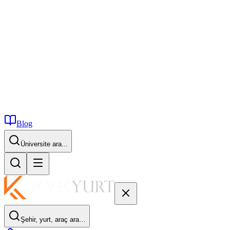
Blog
İstanbul...
Şehir, yurt, araç ara…