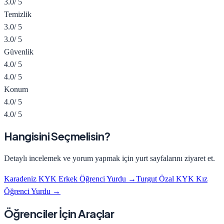
3.0
/ 5
Temizlik
3.0
/ 5
3.0
/ 5
Güvenlik
4.0
/ 5
4.0
/ 5
Konum
4.0
/ 5
4.0
/ 5
Hangisini Seçmelisin?
Detaylı incelemek ve yorum yapmak için yurt sayfalarını ziyaret et.
Karadeniz KYK Erkek Öğrenci Yurdu
→
Turgut Özal KYK Kız
Öğrenci Yurdu
→
Öğrenciler İçin Araçlar