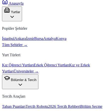
Anasayfa
Yurtlar
Popüler Şehirler
İstanbul
Ankara
İzmir
Bursa
Antalya
Konya
Tüm Şehirler →
Yurt Türleri
Kız Öğrenci Yurtları
Erkek Öğrenci Yurtları
Kız ve Erkek
Yurtları
Üniversiteler →
Bölümler & Tercih
Tercih Araçları
Taban Puanları
Tercih Robotu
2026 Tercih Rehberi
Bölüm Seçme