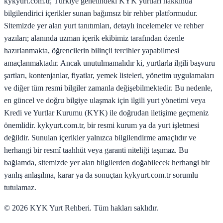
kykyurt.com.tr, Türkiye genelindeki KYK yurtları hakkında
bilgilendirici içerikler sunan bağımsız bir rehber platformudur.
Sitemizde yer alan yurt tanıtımları, detaylı incelemeler ve rehber
yazıları; alanında uzman içerik ekibimiz tarafından özenle
hazırlanmakta, öğrencilerin bilinçli tercihler yapabilmesi
amaçlanmaktadır. Ancak unutulmamalıdır ki, yurtlarla ilgili başvuru
şartları, kontenjanlar, fiyatlar, yemek listeleri, yönetim uygulamaları
ve diğer tüm resmi bilgiler zamanla değişebilmektedir. Bu nedenle,
en güncel ve doğru bilgiye ulaşmak için ilgili yurt yönetimi veya
Kredi ve Yurtlar Kurumu (KYK) ile doğrudan iletişime geçmeniz
önemlidir. kykyurt.com.tr, bir resmi kurum ya da yurt işletmesi
değildir. Sunulan içerikler yalnızca bilgilendirme amaçlıdır ve
herhangi bir resmî taahhüt veya garanti niteliği taşımaz. Bu
bağlamda, sitemizde yer alan bilgilerden doğabilecek herhangi bir
yanlış anlaşılma, karar ya da sonuçtan kykyurt.com.tr sorumlu
tutulamaz.
©
2026
KYK Yurt Rehberi. Tüm hakları saklıdır.