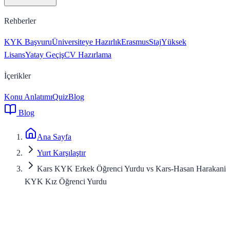
Rehberler
KYK Başvuru
Üniversiteye Hazırlık
Erasmus
Staj
Yüksek
Lisans
Yatay Geçiş
CV Hazırlama
İçerikler
Konu Anlatımı
Quiz
Blog
Blog
Ana Sayfa
Yurt Karşılaştır
Kars KYK Erkek Öğrenci Yurdu vs Kars-Hasan Harakani
KYK Kız Öğrenci Yurdu