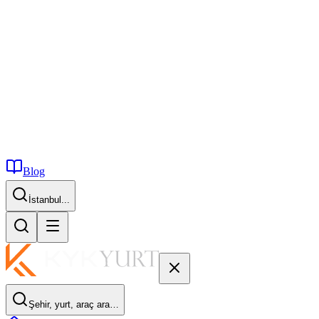
Blog
İstanbul...
Şehir, yurt, araç ara…