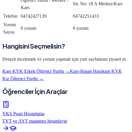
Öğrenci Yurdu / Merkez /
Sit. No: 18 A Merkez/Kars
Kars
Telefon
04742427139
04742251433
Yorum
0 yorum
0 yorum
Sayısı
Hangisini Seçmelisin?
Detaylı incelemek ve yorum yapmak için yurt sayfalarını ziyaret et.
Kars KYK Erkek Öğrenci Yurdu
→
Kars-Hasan Harakani KYK
Kız Öğrenci Yurdu
→
Öğrenciler İçin Araçlar
YKS Puan Hesaplama
TYT ve AYT puanınızı hesaplayın