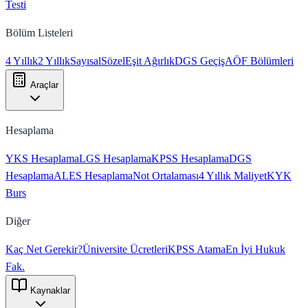
Testi
Bölüm Listeleri
4 Yıllık
2 Yıllık
Sayısal
Sözel
Eşit Ağırlık
DGS Geçiş
AÖF Bölümleri
Araçlar
Hesaplama
YKS Hesaplama
LGS Hesaplama
KPSS Hesaplama
DGS
Hesaplama
ALES Hesaplama
Not Ortalaması
4 Yıllık Maliyet
KYK
Burs
Diğer
Kaç Net Gerekir?
Üniversite Ücretleri
KPSS Atama
En İyi Hukuk
Fak.
Kaynaklar