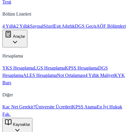
Testi
Bölüm Listeleri
4 Yıllık
2 Yıllık
Sayısal
Sözel
Eşit Ağırlık
DGS Geçiş
AÖF Bölümleri
Araçlar
Hesaplama
YKS Hesaplama
LGS Hesaplama
KPSS Hesaplama
DGS
Hesaplama
ALES Hesaplama
Not Ortalaması
4 Yıllık Maliyet
KYK
Burs
Diğer
Kaç Net Gerekir?
Üniversite Ücretleri
KPSS Atama
En İyi Hukuk
Fak.
Kaynaklar