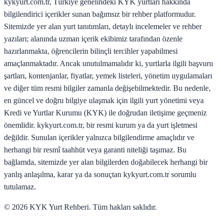
kykyurt.com.tr, Türkiye genelindeki KYK yurtları hakkında
bilgilendirici içerikler sunan bağımsız bir rehber platformudur.
Sitemizde yer alan yurt tanıtımları, detaylı incelemeler ve rehber
yazıları; alanında uzman içerik ekibimiz tarafından özenle
hazırlanmakta, öğrencilerin bilinçli tercihler yapabilmesi
amaçlanmaktadır. Ancak unutulmamalıdır ki, yurtlarla ilgili başvuru
şartları, kontenjanlar, fiyatlar, yemek listeleri, yönetim uygulamaları
ve diğer tüm resmi bilgiler zamanla değişebilmektedir. Bu nedenle,
en güncel ve doğru bilgiye ulaşmak için ilgili yurt yönetimi veya
Kredi ve Yurtlar Kurumu (KYK) ile doğrudan iletişime geçmeniz
önemlidir. kykyurt.com.tr, bir resmi kurum ya da yurt işletmesi
değildir. Sunulan içerikler yalnızca bilgilendirme amaçlıdır ve
herhangi bir resmî taahhüt veya garanti niteliği taşımaz. Bu
bağlamda, sitemizde yer alan bilgilerden doğabilecek herhangi bir
yanlış anlaşılma, karar ya da sonuçtan kykyurt.com.tr sorumlu
tutulamaz.
©
2026
KYK Yurt Rehberi. Tüm hakları saklıdır.