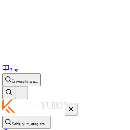
Blog
İstanbul...
Şehir, yurt, araç ara…