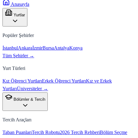
Anasayfa
Yurtlar
Popüler Şehirler
İstanbul
Ankara
İzmir
Bursa
Antalya
Konya
Tüm Şehirler →
Yurt Türleri
Kız Öğrenci Yurtları
Erkek Öğrenci Yurtları
Kız ve Erkek
Yurtları
Üniversiteler →
Bölümler & Tercih
Tercih Araçları
Taban Puanları
Tercih Robotu
2026 Tercih Rehberi
Bölüm Seçme