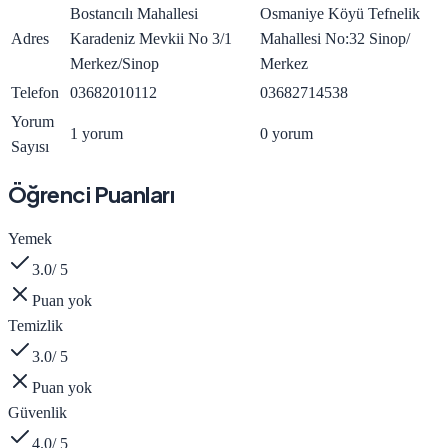
Bostancılı Mahallesi
Osmaniye Köyü Tefnelik
Adres
Karadeniz Mevkii No 3/1
Mahallesi No:32 Sinop/
Merkez/Sinop
Merkez
Telefon
03682010112
03682714538
Yorum
1 yorum
0 yorum
Sayısı
Öğrenci Puanları
Yemek
3.0
/ 5
Puan yok
Temizlik
3.0
/ 5
Puan yok
Güvenlik
4.0
/ 5