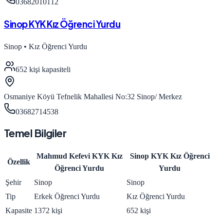
03682010112
Sinop KYK Kız Öğrenci Yurdu
Sinop
•
Kız Öğrenci Yurdu
652
kişi kapasiteli
Osmaniye Köyü Tefnelik Mahallesi No:32 Sinop/ Merkez
03682714538
Temel Bilgiler
Mahmud Kefevi KYK Kız
Sinop KYK Kız Öğrenci
Özellik
Öğrenci Yurdu
Yurdu
Şehir
Sinop
Sinop
Tip
Erkek Öğrenci Yurdu
Kız Öğrenci Yurdu
Kapasite
1372 kişi
652 kişi