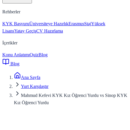
Rehberler
KYK Başvuru
Üniversiteye Hazırlık
Erasmus
Staj
Yüksek
Lisans
Yatay Geçiş
CV Hazırlama
İçerikler
Konu Anlatımı
Quiz
Blog
Blog
Ana Sayfa
Yurt Karşılaştır
Mahmud Kefevi KYK Kız Öğrenci Yurdu vs Sinop KYK
Kız Öğrenci Yurdu