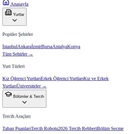
Anasayfa
Yurtlar
Popüler Şehirler
İstanbul
Ankara
İzmir
Bursa
Antalya
Konya
Tüm Şehirler →
Yurt Türleri
Kız Öğrenci Yurtları
Erkek Öğrenci Yurtları
Kız ve Erkek
Yurtları
Üniversiteler →
Bölümler & Tercih
Tercih Araçları
Taban Puanları
Tercih Robotu
2026 Tercih Rehberi
Bölüm Seçme