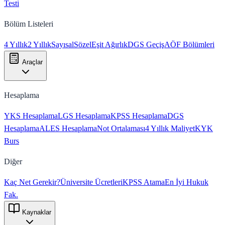
Testi
Bölüm Listeleri
4 Yıllık
2 Yıllık
Sayısal
Sözel
Eşit Ağırlık
DGS Geçiş
AÖF Bölümleri
Araçlar
Hesaplama
YKS Hesaplama
LGS Hesaplama
KPSS Hesaplama
DGS
Hesaplama
ALES Hesaplama
Not Ortalaması
4 Yıllık Maliyet
KYK
Burs
Diğer
Kaç Net Gerekir?
Üniversite Ücretleri
KPSS Atama
En İyi Hukuk
Fak.
Kaynaklar