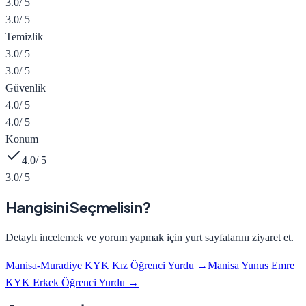
3.0
/ 5
3.0
/ 5
Temizlik
3.0
/ 5
3.0
/ 5
Güvenlik
4.0
/ 5
4.0
/ 5
Konum
4.0
/ 5
3.0
/ 5
Hangisini Seçmelisin?
Detaylı incelemek ve yorum yapmak için yurt sayfalarını ziyaret et.
Manisa-Muradiye KYK Kız Öğrenci Yurdu
→
Manisa Yunus Emre
KYK Erkek Öğrenci Yurdu
→