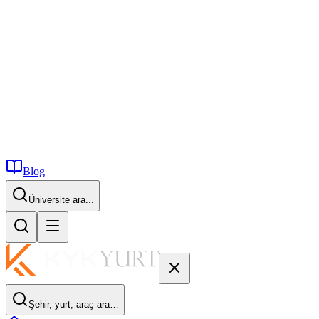
Blog
İstanbul...
Şehir, yurt, araç ara…