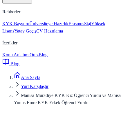
Rehberler
KYK Başvuru
Üniversiteye Hazırlık
Erasmus
Staj
Yüksek
Lisans
Yatay Geçiş
CV Hazırlama
İçerikler
Konu Anlatımı
Quiz
Blog
Blog
Ana Sayfa
Yurt Karşılaştır
Manisa-Muradiye KYK Kız Öğrenci Yurdu vs Manisa
Yunus Emre KYK Erkek Öğrenci Yurdu