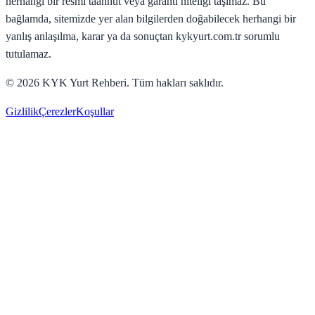
herhangi bir resmî taahhüt veya garanti niteliği taşımaz. Bu
bağlamda, sitemizde yer alan bilgilerden doğabilecek herhangi bir
yanlış anlaşılma, karar ya da sonuçtan kykyurt.com.tr sorumlu
tutulamaz.
©
2026
KYK Yurt Rehberi. Tüm hakları saklıdır.
Gizlilik
Çerezler
Koşullar