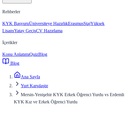
Rehberler
KYK Başvuru
Üniversiteye Hazırlık
Erasmus
Staj
Yüksek
Lisans
Yatay Geçiş
CV Hazırlama
İçerikler
Konu Anlatımı
Quiz
Blog
Blog
Ana Sayfa
Yurt Karşılaştır
Mersin-Yenişehir KYK Erkek Öğrenci Yurdu vs Erdemli
KYK Kız ve Erkek Öğrenci Yurdu