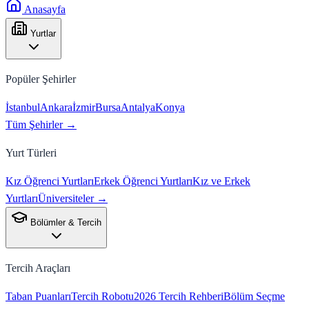
Anasayfa
Yurtlar
Popüler Şehirler
İstanbul
Ankara
İzmir
Bursa
Antalya
Konya
Tüm Şehirler →
Yurt Türleri
Kız Öğrenci Yurtları
Erkek Öğrenci Yurtları
Kız ve Erkek
Yurtları
Üniversiteler →
Bölümler & Tercih
Tercih Araçları
Taban Puanları
Tercih Robotu
2026 Tercih Rehberi
Bölüm Seçme