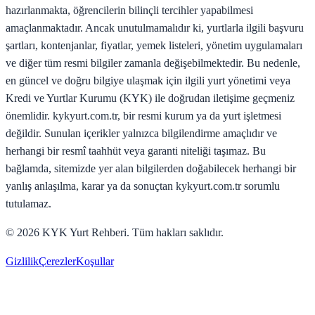
hazırlanmakta, öğrencilerin bilinçli tercihler yapabilmesi
amaçlanmaktadır. Ancak unutulmamalıdır ki, yurtlarla ilgili başvuru
şartları, kontenjanlar, fiyatlar, yemek listeleri, yönetim uygulamaları
ve diğer tüm resmi bilgiler zamanla değişebilmektedir. Bu nedenle,
en güncel ve doğru bilgiye ulaşmak için ilgili yurt yönetimi veya
Kredi ve Yurtlar Kurumu (KYK) ile doğrudan iletişime geçmeniz
önemlidir. kykyurt.com.tr, bir resmi kurum ya da yurt işletmesi
değildir. Sunulan içerikler yalnızca bilgilendirme amaçlıdır ve
herhangi bir resmî taahhüt veya garanti niteliği taşımaz. Bu
bağlamda, sitemizde yer alan bilgilerden doğabilecek herhangi bir
yanlış anlaşılma, karar ya da sonuçtan kykyurt.com.tr sorumlu
tutulamaz.
©
2026
KYK Yurt Rehberi. Tüm hakları saklıdır.
Gizlilik
Çerezler
Koşullar