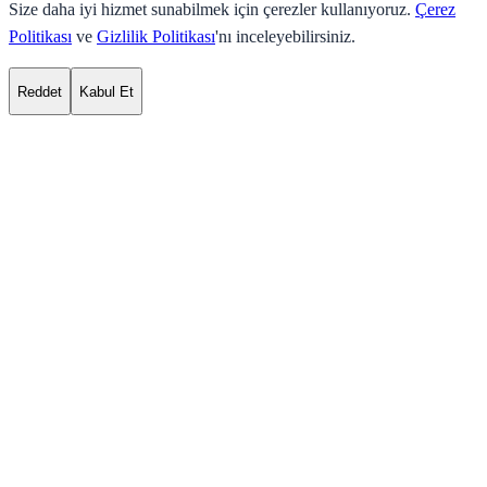
Size daha iyi hizmet sunabilmek için çerezler kullanıyoruz.
Çerez
Politikası
ve
Gizlilik Politikası
'nı inceleyebilirsiniz.
Reddet
Kabul Et