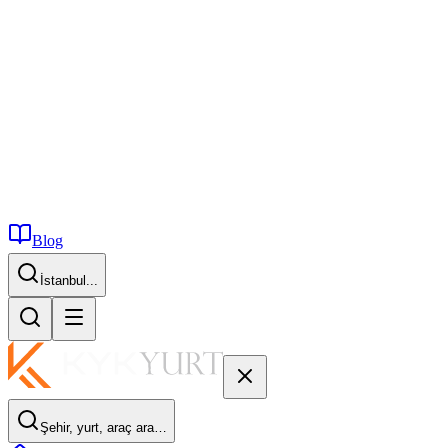
Blog
İstanbul...
Şehir, yurt, araç ara…