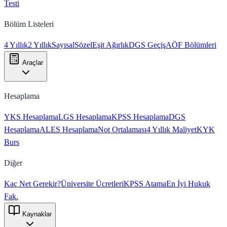
Testi
Bölüm Listeleri
4 Yıllık
2 Yıllık
Sayısal
Sözel
Eşit Ağırlık
DGS Geçiş
AÖF Bölümleri
Araçlar
Hesaplama
YKS Hesaplama
LGS Hesaplama
KPSS Hesaplama
DGS
Hesaplama
ALES Hesaplama
Not Ortalaması
4 Yıllık Maliyet
KYK
Burs
Diğer
Kaç Net Gerekir?
Üniversite Ücretleri
KPSS Atama
En İyi Hukuk
Fak.
Kaynaklar