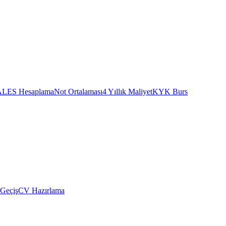
ALES Hesaplama
Not Ortalaması
4 Yıllık Maliyet
KYK Burs
 Geçiş
CV Hazırlama