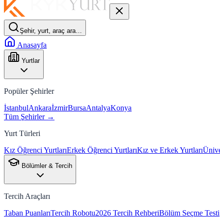
Şehir, yurt, araç ara…
Anasayfa
Yurtlar
Popüler Şehirler
İstanbul
Ankara
İzmir
Bursa
Antalya
Konya
Tüm Şehirler →
Yurt Türleri
Kız Öğrenci Yurtları
Erkek Öğrenci Yurtları
Kız ve Erkek Yurtları
Ünive
Bölümler & Tercih
Tercih Araçları
Taban Puanları
Tercih Robotu
2026 Tercih Rehberi
Bölüm Seçme Testi