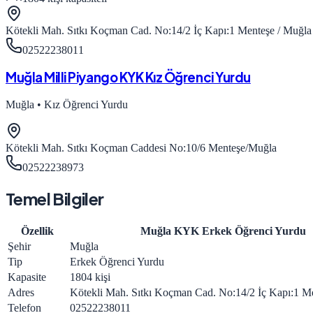
Kötekli Mah. Sıtkı Koçman Cad. No:14/2 İç Kapı:1 Menteşe / Muğla
02522238011
Muğla Milli Piyango KYK Kız Öğrenci Yurdu
Muğla
•
Kız Öğrenci Yurdu
Kötekli Mah. Sıtkı Koçman Caddesi No:10/6 Menteşe/Muğla
02522238973
Temel Bilgiler
Özellik
Muğla KYK Erkek Öğrenci Yurdu
Şehir
Muğla
Tip
Erkek Öğrenci Yurdu
Kapasite
1804 kişi
Adres
Kötekli Mah. Sıtkı Koçman Cad. No:14/2 İç Kapı:1 M
Telefon
02522238011