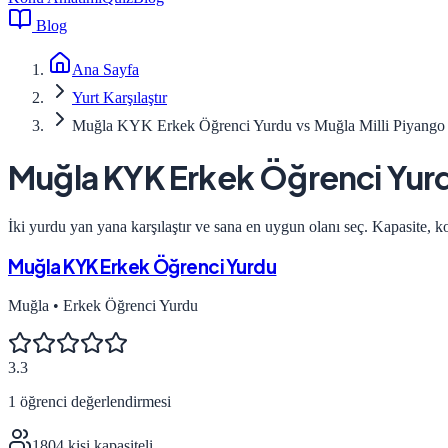
Blog
Ana Sayfa
Yurt Karşılaştır
Muğla KYK Erkek Öğrenci Yurdu vs Muğla Milli Piyang
Muğla KYK Erkek Öğrenci Yur
İki yurdu yan yana karşılaştır ve sana en uygun olanı seç. Kapasite, k
Muğla KYK Erkek Öğrenci Yurdu
Muğla
•
Erkek Öğrenci Yurdu
3.3
1
öğrenci değerlendirmesi
1804
kişi kapasiteli