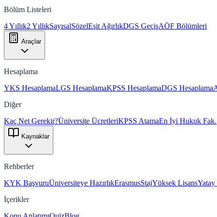
Bölüm Listeleri
4 Yıllık
2 Yıllık
Sayısal
Sözel
Eşit Ağırlık
DGS Geçiş
AÖF Bölümleri
Araçlar
Hesaplama
YKS Hesaplama
LGS Hesaplama
KPSS Hesaplama
DGS Hesaplama
Diğer
Kaç Net Gerekir?
Üniversite Ücretleri
KPSS Atama
En İyi Hukuk Fak.
Kaynaklar
Rehberler
KYK Başvuru
Üniversiteye Hazırlık
Erasmus
Staj
Yüksek Lisans
Yatay
İçerikler
Konu Anlatımı
Quiz
Blog