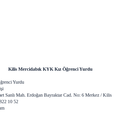
Kilis Mercidabık KYK Kız Öğrenci Yurdu
ğrenci Yurdu
şi
t Sanlı Mah. Erdoğan Bayraktar Cad. No: 6 Merkez / Kilis
822 10 52
um