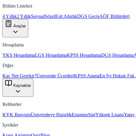
Bölüm Listeleri
4 Yıllık
2 Yıllık
Sayısal
Sözel
Eşit Ağırlık
DGS Geçiş
AÖF Bölümleri
Araçlar
Hesaplama
YKS Hesaplama
LGS Hesaplama
KPSS Hesaplama
DGS Hesaplama
Diğer
Kaç Net Gerekir?
Üniversite Ücretleri
KPSS Atama
En İyi Hukuk Fak.
Kaynaklar
Rehberler
KYK Başvuru
Üniversiteye Hazırlık
Erasmus
Staj
Yüksek Lisans
Yatay
İçerikler
Konu Anlatımı
Quiz
Blog