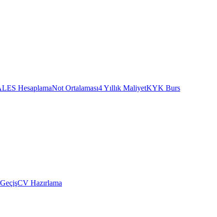
ALES Hesaplama
Not Ortalaması
4 Yıllık Maliyet
KYK Burs
 Geçiş
CV Hazırlama