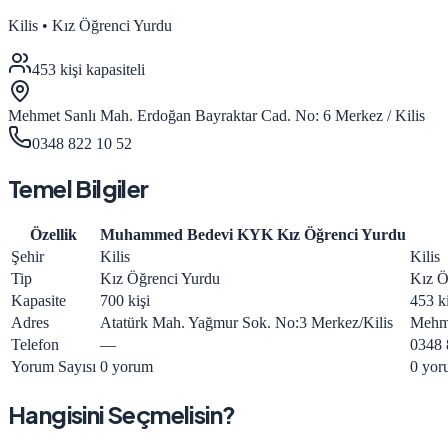
Kilis
•
Kız Öğrenci Yurdu
453
kişi kapasiteli
Mehmet Sanlı Mah. Erdoğan Bayraktar Cad. No: 6 Merkez / Kilis
0348 822 10 52
Temel Bilgiler
Özellik
Muhammed Bedevi KYK Kız Öğrenci Yurdu
Şehir
Kilis
Kilis
Tip
Kız Öğrenci Yurdu
Kız Ö
Kapasite
700 kişi
453 ki
Adres
Atatürk Mah. Yağmur Sok. No:3 Merkez/Kilis
Mehme
Telefon
—
0348 
Yorum Sayısı
0 yorum
0 yor
Hangisini Seçmelisin?