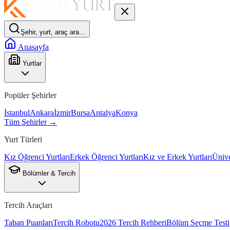
Şehir, yurt, araç ara…
Anasayfa
Yurtlar
Popüler Şehirler
İstanbul
Ankara
İzmir
Bursa
Antalya
Konya
Tüm Şehirler →
Yurt Türleri
Kız Öğrenci Yurtları
Erkek Öğrenci Yurtları
Kız ve Erkek Yurtları
Ünive
Bölümler & Tercih
Tercih Araçları
Taban Puanları
Tercih Robotu
2026 Tercih Rehberi
Bölüm Seçme Testi