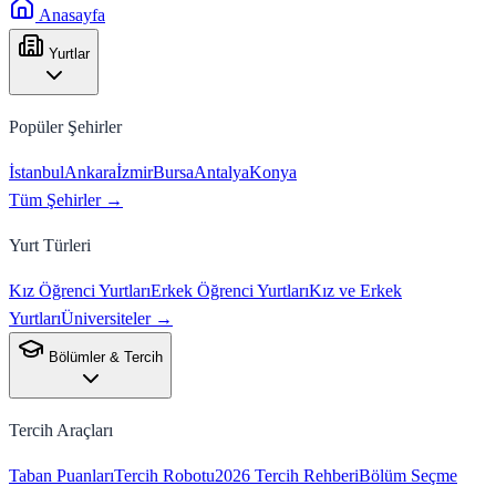
Anasayfa
Yurtlar
Popüler Şehirler
İstanbul
Ankara
İzmir
Bursa
Antalya
Konya
Tüm Şehirler →
Yurt Türleri
Kız Öğrenci Yurtları
Erkek Öğrenci Yurtları
Kız ve Erkek
Yurtları
Üniversiteler →
Bölümler & Tercih
Tercih Araçları
Taban Puanları
Tercih Robotu
2026 Tercih Rehberi
Bölüm Seçme