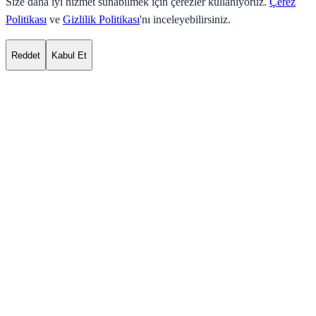
Size daha iyi hizmet sunabilmek için çerezler kullanıyoruz.
Çerez
Politikası
ve
Gizlilik Politikası
'nı inceleyebilirsiniz.
Reddet
Kabul Et