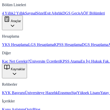
Bölüm Listeleri
4 Yıllık
2 Yıllık
Sayısal
Sözel
Eşit Ağırlık
DGS Geçiş
AÖF Bölümleri
Araçlar
Hesaplama
YKS Hesaplama
LGS Hesaplama
KPSS Hesaplama
DGS Hesaplama
Diğer
Kaç Net Gerekir?
Üniversite Ücretleri
KPSS Atama
En İyi Hukuk Fak.
Kaynaklar
Rehberler
KYK Başvuru
Üniversiteye Hazırlık
Erasmus
Staj
Yüksek Lisans
Yatay
İçerikler
Konu Anlatımı
Quiz
Blog