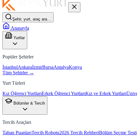
Şehir, yurt, araç ara…
Anasayfa
Yurtlar
Popüler Şehirler
İstanbul
Ankara
İzmir
Bursa
Antalya
Konya
Tüm Şehirler →
Yurt Türleri
Kız Öğrenci Yurtları
Erkek Öğrenci Yurtları
Kız ve Erkek Yurtları
Ünive
Bölümler & Tercih
Tercih Araçları
Taban Puanları
Tercih Robotu
2026 Tercih Rehberi
Bölüm Seçme Testi