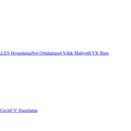
ALES Hesaplama
Not Ortalaması
4 Yıllık Maliyet
KYK Burs
 Geçiş
CV Hazırlama